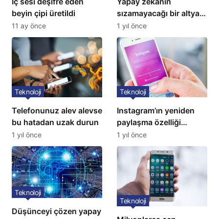
İç sesi deşifre eden
Yapay zekanın
beyin çipi üretildi
sızamayacağı bir altyapı
geliştirildi
11 ay önce
1 yıl önce
Teknoloji
Teknoloji
Telefonunuz alev alevse
Instagram’ın yeniden
bu hatadan uzak durun
paylaşma özelliği
kullanıma açıldı
1 yıl önce
1 yıl önce
Teknoloji
Teknoloji
Düşünceyi çözen yapay