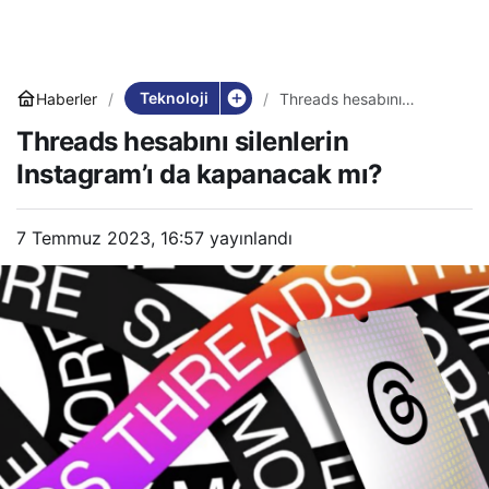
Teknoloji
Haberler
Threads hesabını
silenlerin Instagram’ı da
Threads hesabını silenlerin
kapanacak mı?
Instagram’ı da kapanacak mı?
7 Temmuz 2023, 16:57
yayınlandı