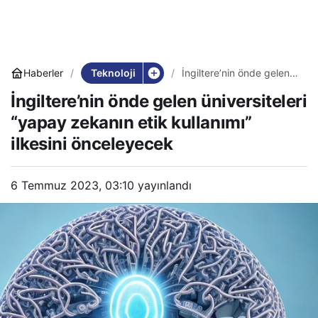
Teknoloji
Haberler
İngiltere’nin önde gelen
üniversiteleri “yapay
İngiltere’nin önde gelen üniversiteleri
zekanın etik kullanımı”
ilkesini önceleyecek
“yapay zekanın etik kullanımı”
ilkesini önceleyecek
6 Temmuz 2023, 03:10
yayınlandı