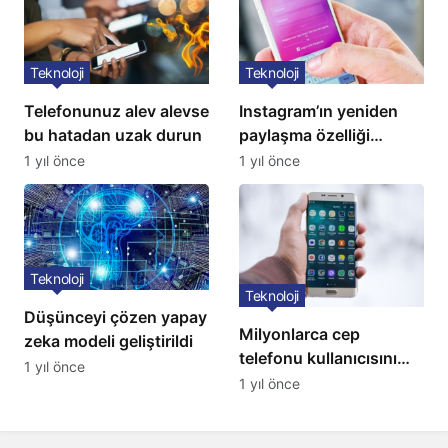
Teknoloji
Teknoloji
Telefonunuz alev alevse
Instagram’ın yeniden
bu hatadan uzak durun
paylaşma özelliği
kullanıma açıldı
1 yıl önce
1 yıl önce
Teknoloji
Teknoloji
Düşünceyi çözen yapay
Milyonlarca cep
zeka modeli geliştirildi
telefonu kullanıcısını
1 yıl önce
ilgilendiren karar: 31
1 yıl önce
Temmuz’da hepsi
silinecek