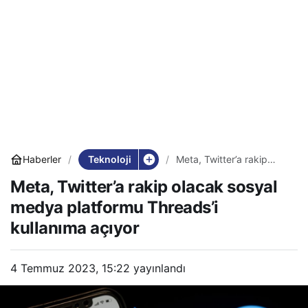
Teknoloji
Haberler
Meta, Twitter’a rakip
olacak sosyal medya
Meta, Twitter’a rakip olacak sosyal
platformu Threads’i
kullanıma açıyor
medya platformu Threads’i
kullanıma açıyor
4 Temmuz 2023, 15:22
yayınlandı