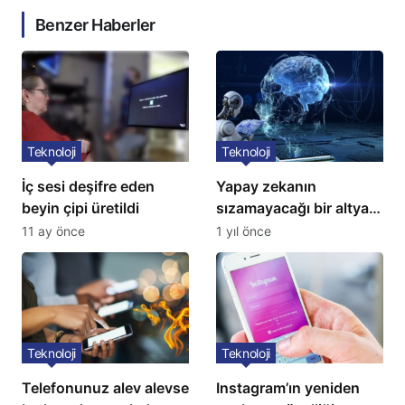
Benzer Haberler
Teknoloji
Teknoloji
İç sesi deşifre eden
Yapay zekanın
beyin çipi üretildi
sızamayacağı bir altyapı
geliştirildi
11 ay önce
1 yıl önce
Teknoloji
Teknoloji
Telefonunuz alev alevse
Instagram’ın yeniden