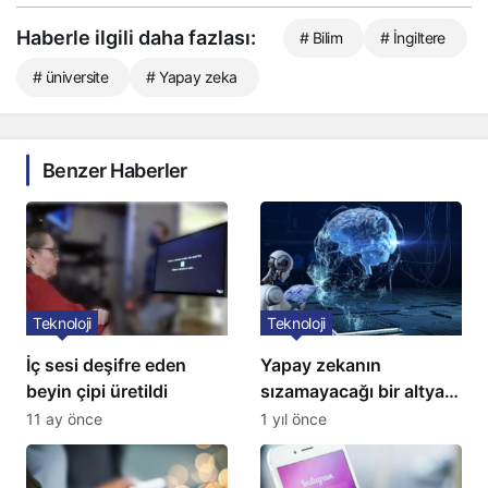
Haberle ilgili daha fazlası:
# Bilim
# İngiltere
# üniversite
# Yapay zeka
Benzer Haberler
Teknoloji
Teknoloji
İç sesi deşifre eden
Yapay zekanın
beyin çipi üretildi
sızamayacağı bir altyapı
geliştirildi
11 ay önce
1 yıl önce