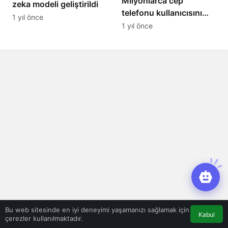
Milyonlarca cep
zeka modeli geliştirildi
telefonu kullanıcısını
1 yıl önce
ilgilendiren karar: 31
1 yıl önce
Temmuz’da hepsi
silinecek
Bu web sitesinde en iyi deneyimi yaşamanızı sağlamak için
Kabul
çerezler kullanılmaktadır.