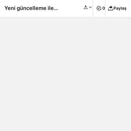
Yeni güncelleme ile
0
Paylaş
Instagram’da fotoğraf
ve hikaye
kaydetmenin yolu tek
tık!