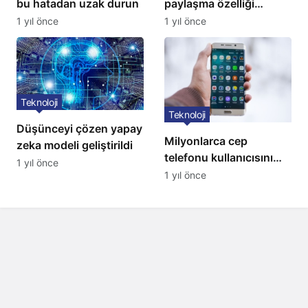
bu hatadan uzak durun
paylaşma özelliği
kullanıma açıldı
1 yıl önce
1 yıl önce
Teknoloji
Teknoloji
Düşünceyi çözen yapay
Milyonlarca cep
zeka modeli geliştirildi
telefonu kullanıcısını
1 yıl önce
ilgilendiren karar: 31
1 yıl önce
Temmuz’da hepsi
silinecek