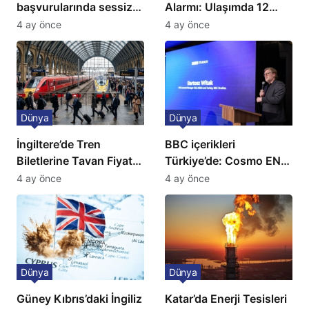
başvurularında sessiz
Alarmı: Ulaşımda 12
kriz: Büyükelçilikten
Günlük Kaos Kapıda
4 ay önce
4 ay önce
açıklama!
Dünya
Dünya
İngiltere’de Tren
BBC içerikleri
Biletlerine Tavan Fiyat:
Türkiye’de: Cosmo EN
Ulaşımda Yeni
ve BBC Player yayında
4 ay önce
4 ay önce
Düzenleme
Dünya
Dünya
Güney Kıbrıs’daki İngiliz
Katar’da Enerji Tesisleri