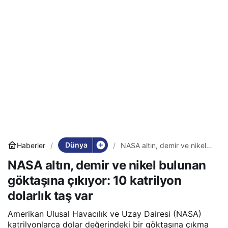
Dünya
Haberler
NASA altın, demir ve nikel
bulunan göktaşına çıkıyor:
NASA altın, demir ve nikel bulunan
10 katrilyon dolarlık taş var
göktaşına çıkıyor: 10 katrilyon
dolarlık taş var
Amerikan Ulusal Havacılık ve Uzay Dairesi (NASA)
katrilyonlarca dolar değerindeki bir göktaşına çıkma