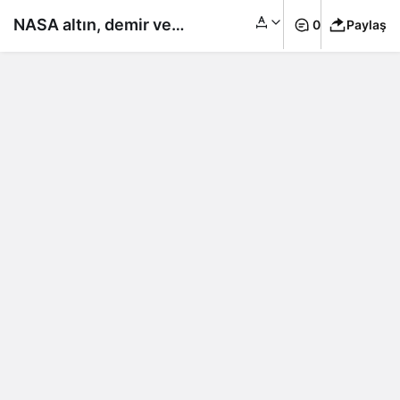
NASA altın, demir ve
0
Paylaş
nikel bulunan
göktaşına çıkıyor: 10
katrilyon dolarlık taş
var