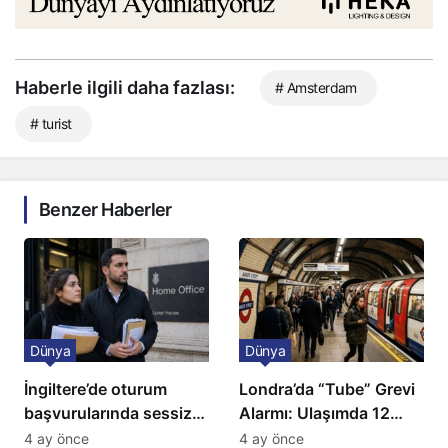
Haberle ilgili daha fazlası:
# Amsterdam
# turist
Benzer Haberler
Dünya
Dünya
İngiltere’de oturum
Londra’da “Tube” Grevi
başvurularında sessiz
Alarmı: Ulaşımda 12
kriz: Büyükelçilikten
Günlük Kaos Kapıda
4 ay önce
4 ay önce