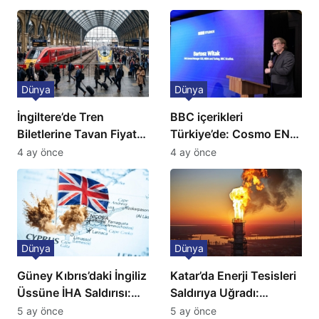
açıklama!
Dünya
Dünya
İngiltere’de Tren
BBC içerikleri
Biletlerine Tavan Fiyat:
Türkiye’de: Cosmo EN
Ulaşımda Yeni
ve BBC Player yayında
4 ay önce
4 ay önce
Düzenleme
Dünya
Dünya
Güney Kıbrıs’daki İngiliz
Katar’da Enerji Tesisleri
Üssüne İHA Saldırısı:
Saldırıya Uğradı:
Patlama, Sirenler ve
Avrupa’da Doğalgaz
5 ay önce
5 ay önce