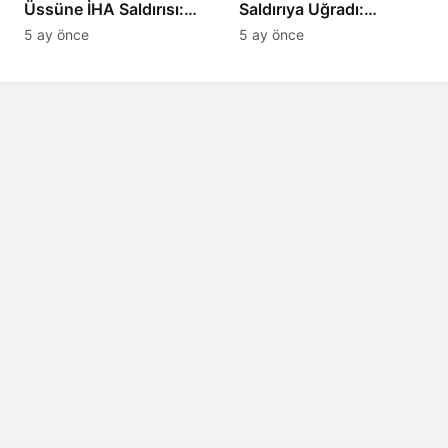
Üssüne İHA Saldırısı:
Saldırıya Uğradı:
Patlama, Sirenler ve
Avrupa’da Doğalgaz
5 ay önce
5 ay önce
Alarm Durumu
Fiyatlarında Sert Artış