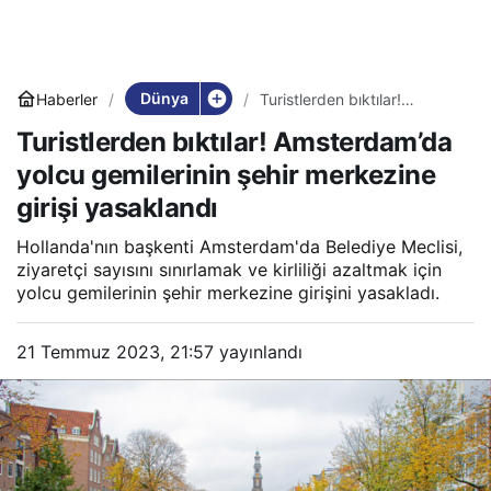
Dünya
Haberler
Turistlerden bıktılar!
Amsterdam’da yolcu
Turistlerden bıktılar! Amsterdam’da
gemilerinin şehir merkezine
girişi yasaklandı
yolcu gemilerinin şehir merkezine
girişi yasaklandı
Hollanda'nın başkenti Amsterdam'da Belediye Meclisi,
ziyaretçi sayısını sınırlamak ve kirliliği azaltmak için
yolcu gemilerinin şehir merkezine girişini yasakladı.
21 Temmuz 2023, 21:57
yayınlandı