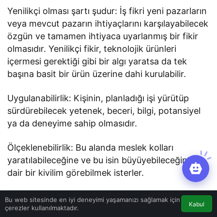
Yenilikçi olması şartı şudur: İş fikri yeni pazarların
veya mevcut pazarın ihtiyaçlarını karşılayabilecek
özgün ve tamamen ihtiyaca uyarlanmış bir fikir
olmasıdır. Yenilikçi fikir, teknolojik ürünleri
içermesi gerektiği gibi bir algı yaratsa da tek
başına basit bir ürün üzerine dahi kurulabilir.
Uygulanabilirlik: Kişinin, planladığı işi yürütüp
sürdürebilecek yetenek, beceri, bilgi, potansiyel
ya da deneyime sahip olmasıdır.
Ölçeklenebilirlik: Bu alanda meslek kolları
yaratılabileceğine ve bu isin büyüyebileceğine
dair bir kivilim görebilmek isterler.
Bu kategoride vize 3 yilbiktir. Bu sürenin sonunda
Bu web sitesinde en iyi deneyimi yaşamanızı sağlamak için
Kabul
çerezler kullanılmaktadır.
vize uzatılabilir veya şartları yerine getirdiği