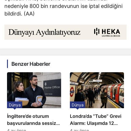
nedeniyle 800 bin randevunun ise iptal edildiğini
bildirdi. (AA)
Benzer Haberler
Dünya
Dünya
İngiltere’de oturum
Londra’da “Tube” Grevi
başvurularında sessiz
Alarmı: Ulaşımda 12
kriz: Büyükelçilikten
Günlük Kaos Kapıda
4 ay önce
4 ay önce