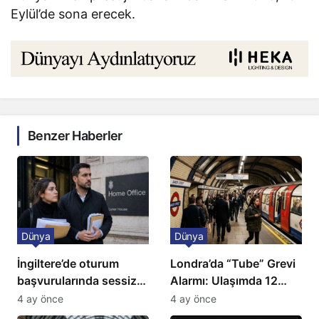
Eylül’de sona erecek.​​​​​​​
Benzer Haberler
Dünya
Dünya
İngiltere’de oturum
Londra’da “Tube” Grevi
başvurularında sessiz
Alarmı: Ulaşımda 12
kriz: Büyükelçilikten
Günlük Kaos Kapıda
4 ay önce
4 ay önce
açıklama!