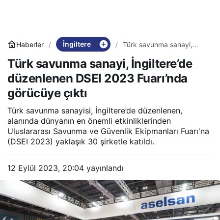
İngiltere
Haberler
Türk savunma sanayi,
İngiltere’de düzenlenen
Türk savunma sanayi, İngiltere’de
DSEI 2023 Fuarı’nda
görücüye çıktı
düzenlenen DSEI 2023 Fuarı’nda
görücüye çıktı
Türk savunma sanayisi, İngiltere’de düzenlenen,
alanında dünyanın en önemli etkinliklerinden
Uluslararası Savunma ve Güvenlik Ekipmanları Fuarı'na
(DSEI 2023) yaklaşık 30 şirketle katıldı.
12 Eylül 2023, 20:04
yayınlandı