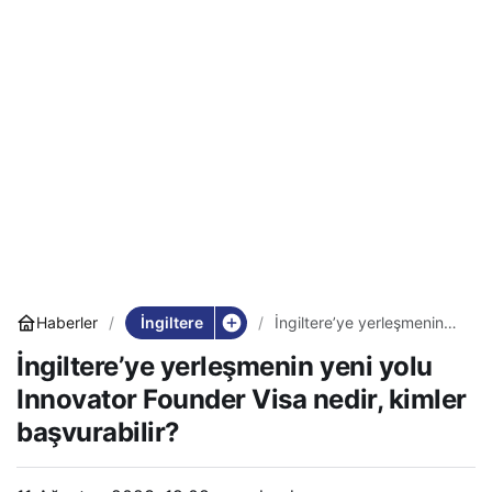
İngiltere
Haberler
İngiltere’ye yerleşmenin
yeni yolu Innovator
İngiltere’ye yerleşmenin yeni yolu
Founder Visa nedir, kimler
başvurabilir?
Innovator Founder Visa nedir, kimler
başvurabilir?