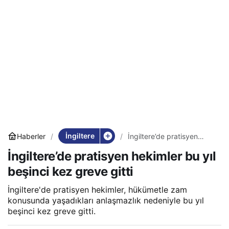
İngiltere
Haberler
İngiltere’de pratisyen
hekimler bu yıl beşinci kez
İngiltere’de pratisyen hekimler bu yıl
greve gitti
beşinci kez greve gitti
İngiltere'de pratisyen hekimler, hükümetle zam
konusunda yaşadıkları anlaşmazlık nedeniyle bu yıl
beşinci kez greve gitti.