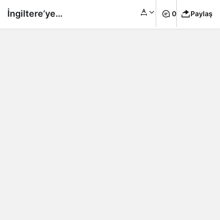
İngiltere’ye
0
Paylaş
yerleşmenin yeni yolu
Innovator Founder
Visa nedir, kimler
başvurabilir?