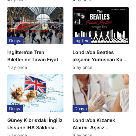
açıklama!
Dünya
İngiltere
İngiltere’de Tren
Londra’da Beatles
Biletlerine Tavan Fiyat:
akşamı: Yunuscan Kaya
Ulaşımda Yeni
klasik yorumuyla
4 ay önce
5 ay önce
Düzenleme
sahnede
Dünya
Dünya
Güney Kıbrıs’daki İngiliz
Londra’da Kızamık
Üssüne İHA Saldırısı:
Alarmı: Aşısız
Patlama, Sirenler ve
Öğrenciler Okullardan
5 ay önce
6 ay önce