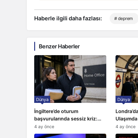
Haberle ilgili daha fazlası:
# deprem
Benzer Haberler
Dünya
Dünya
İngiltere’de oturum
Londra’da
başvurularında sessiz kriz:
Ulaşımda
Büyükelçilikten açıklama!
Kapıda
4 ay önce
4 ay önce