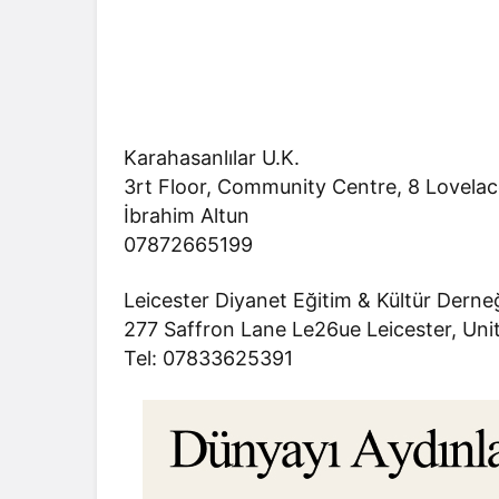
Karahasanlılar U.K.
3rt Floor, Community Centre, 8 Lovela
İbrahim Altun
07872665199
Leicester Diyanet Eğitim & Kültür Derne
277 Saffron Lane Le26ue Leicester, Un
Tel: 07833625391