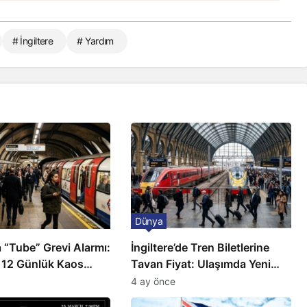
# İngiltere
# Yardım
Dünya
 “Tube” Grevi Alarmı:
İngiltere’de Tren Biletlerine
 12 Günlük Kaos
Tavan Fiyat: Ulaşımda Yeni
Düzenleme
4 ay önce