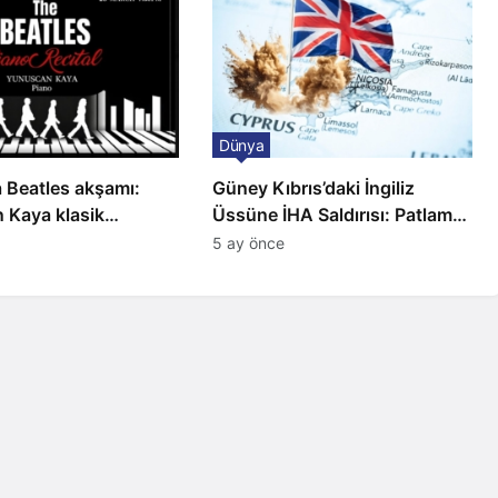
Dünya
 Beatles akşamı:
Güney Kıbrıs’daki İngiliz
 Kaya klasik
Üssüne İHA Saldırısı: Patlama,
a sahnede
Sirenler ve Alarm Durumu
5 ay önce