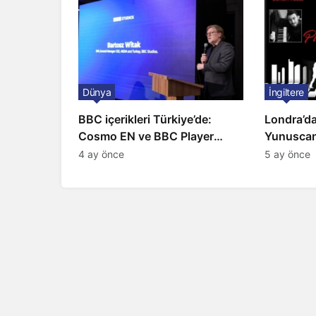
Dünya
İngiltere
BBC içerikleri Türkiye’de:
Londra’da
Cosmo EN ve BBC Player
Yunuscan
yayında
yorumuyl
4 ay önce
5 ay önce