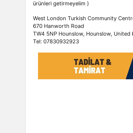
ürünleri getirmeyelim )
West London Turkish Community Centr
670 Hanworth Road
TW4 5NP Hounslow, Hounslow, United 
Tel: 07830932923