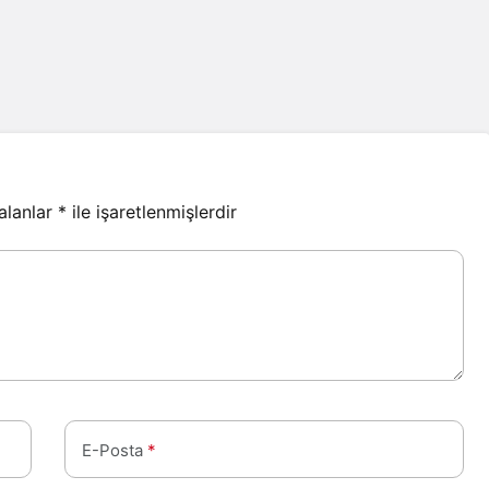
 alanlar
*
ile işaretlenmişlerdir
E-Posta
*