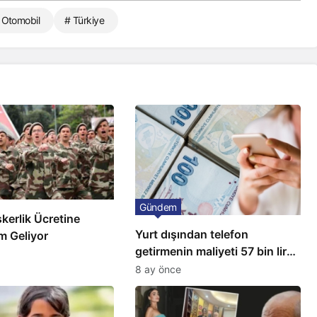
 Otomobil
# Türkiye
Gündem
skerlik Ücretine
Yurt dışından telefon
m Geliyor
getirmenin maliyeti 57 bin lira
oldu
8 ay önce