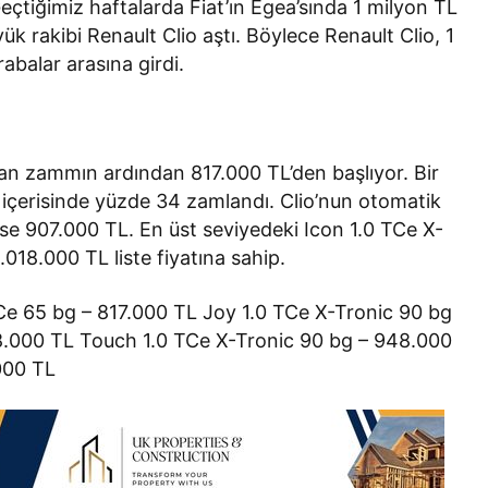
çtiğimiz haftalarda Fiat’ın Egea’sında 1 milyon TL
üyük rakibi Renault Clio aştı. Böylece Renault Clio, 1
rabalar arasına girdi.
lan zammın ardından 817.000 TL’den başlıyor. Bir
içerisinde yüzde 34 zamlandı. Clio’nun otomatik
ise 907.000 TL. En üst seviyedeki Icon 1.0 TCe X-
.018.000 TL liste fiyatına sahip.
0 SCe 65 bg – 817.000 TL Joy 1.0 TCe X-Tronic 90 bg
8.000 TL Touch 1.0 TCe X-Tronic 90 bg – 948.000
000 TL