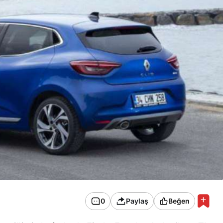
0
Paylaş
Beğen