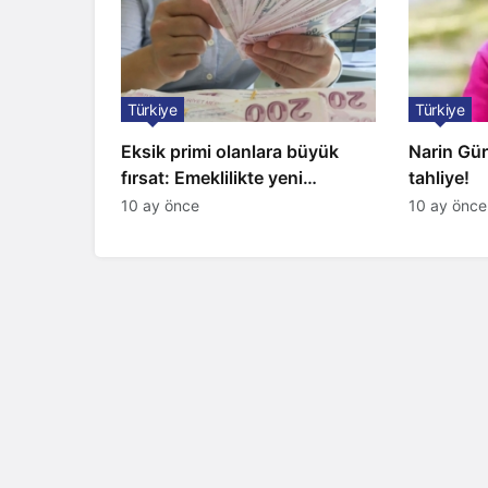
Türkiye
Türkiye
Eksik primi olanlara büyük
Narin Gü
fırsat: Emeklilikte yeni
tahliye!
formülün yolu açıldı
10 ay önce
10 ay önce