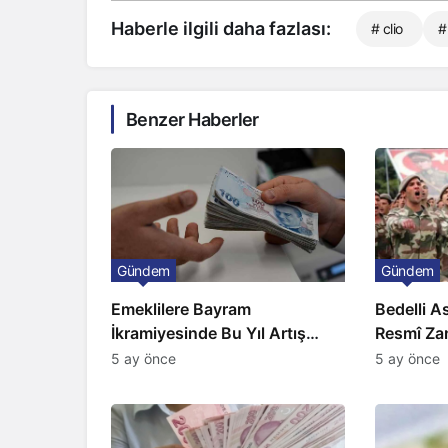
Haberle ilgili daha fazlası:
# clio
#
Benzer Haberler
Gündem
Gündem
Emeklilere Bayram
Bedelli A
İkramiyesinde Bu Yıl Artış
Resmî Za
Gelmeyecek
5 ay önce
5 ay önce