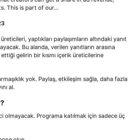
ts. This is part of our…
23
eticileri, yaptıkları paylaşımların altındaki yanıt
acak. Bu alanda, verilen yanıtların arasına
ttiği gelirin bir kısmı içerik üreticilerine
armaşıklık yok. Paylaş, etkileşim sağla, daha fazla
nı al.
r?
ici olmayacak. Programa katılmak için sadece üç
abone olun