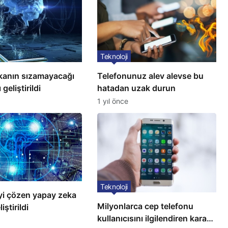
Teknoloji
kanın sızamayacağı
Telefonunuz alev alevse bu
 geliştirildi
hatadan uzak durun
1 yıl önce
Teknoloji
i çözen yapay zeka
Milyonlarca cep telefonu
iştirildi
kullanıcısını ilgilendiren karar: