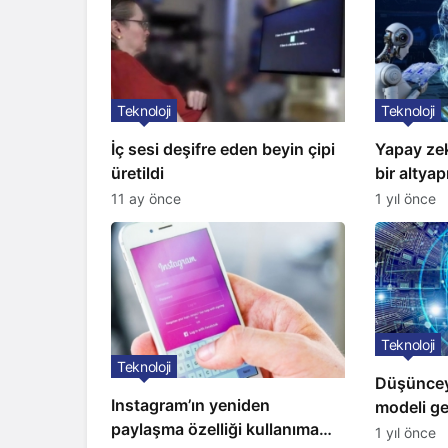
Teknoloji
Teknoloji
İç sesi deşifre eden beyin çipi
Yapay ze
üretildi
bir altyapı
11 ay önce
1 yıl önce
Teknoloji
Teknoloji
Düşüncey
Instagram’ın yeniden
modeli gel
paylaşma özelliği kullanıma
1 yıl önce