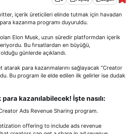
tter, içerik üreticileri elinde tutmak için havadan
ni para kazanma programı duyuruldu.
 olan Elon Musk, uzun süredir platformdan içerik
r veriyordu. Bu fırsatlardan en büyüğü,
 olduğu günlerde açıklandı.
eet atarak para kazanmalarını sağlayacak “Creator
 Bu program ile elde edilen ilk gelirler ise dudak
para kazanılabilecek! İşte nasılı:
 Creator Ads Revenue Sharing program.
ization offering to include ads revenue
that creators can get a share in ad revenue,