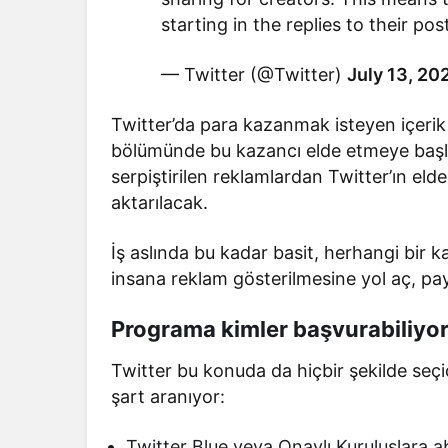
starting in the replies to their pos
— Twitter (@Twitter)
July 13, 20
Twitter’da para kazanmak isteyen içerik ür
bölümünde bu kazancı elde etmeye başlay
serpiştirilen reklamlardan Twitter’ın elde e
aktarılacak.
İş aslında bu kadar basit, herhangi bir k
insana reklam gösterilmesine yol aç, payı
Programa kimler başvurabiliyo
Twitter bu konuda da hiçbir şekilde seç
şart aranıyor:
Twitter Blue veya Onaylı Kuruluşlara 