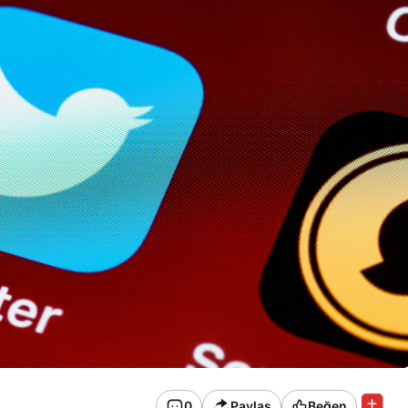
0
Paylaş
Beğen