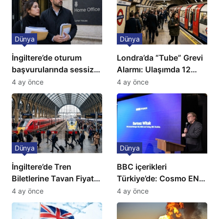
Dünya
Dünya
İngiltere’de oturum
Londra’da “Tube” Grevi
başvurularında sessiz
Alarmı: Ulaşımda 12
kriz: Büyükelçilikten
Günlük Kaos Kapıda
4 ay önce
4 ay önce
açıklama!
Dünya
Dünya
İngiltere’de Tren
BBC içerikleri
Biletlerine Tavan Fiyat:
Türkiye’de: Cosmo EN
Ulaşımda Yeni
ve BBC Player yayında
4 ay önce
4 ay önce
Düzenleme