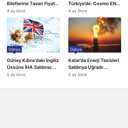
Biletlerine Tavan Fiyat:
Türkiye’de: Cosmo EN
Ulaşımda Yeni
ve BBC Player yayında
4 ay önce
4 ay önce
Düzenleme
Dünya
Dünya
Güney Kıbrıs’daki İngiliz
Katar’da Enerji Tesisleri
Üssüne İHA Saldırısı:
Saldırıya Uğradı:
Patlama, Sirenler ve
Avrupa’da Doğalgaz
5 ay önce
5 ay önce
Alarm Durumu
Fiyatlarında Sert Artış