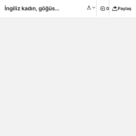
İngiliz kadın, göğüs
0
Paylaş
estetiği yaptırdı, kör
oldu!