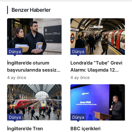
Benzer Haberler
Dünya
Dünya
İngiltere’de oturum
Londra’da “Tube” Grevi
başvurularında sessiz
Alarmı: Ulaşımda 12
kriz: Büyükelçilikten
Günlük Kaos Kapıda
4 ay önce
4 ay önce
açıklama!
Dünya
Dünya
İngiltere’de Tren
BBC içerikleri