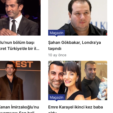
Magazin
ğlu’nun bölüm başı
Şahan Gökbakar, Londra’ya
ret Türkiye’de bir ilk:
taşındı
ilçeye dikti!
10 ay önce
Magazin
 Kenan İmirzalıoğlu’nu
Emre Karayel ikinci kez baba
ıyamıyor: Son hali
oldu