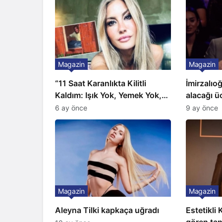
Magazin
Magazin
“11 Saat Karanlıkta Kilitli
İmirzalıo
Kaldım: Işık Yok, Yemek Yok,
alacağı üc
Tuvalet Yok!” Çağla Şikel’den
Gözünü 2 
6 ay önce
9 ay önce
Şok İtiraf
Magazin
Magazin
Aleyna Tilki kapkaça uğradı
Estetikli
gören tan