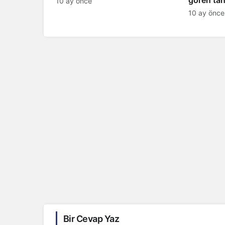
10 ay önce
şaşırttı
10 ay önce
Bir Cevap Yaz