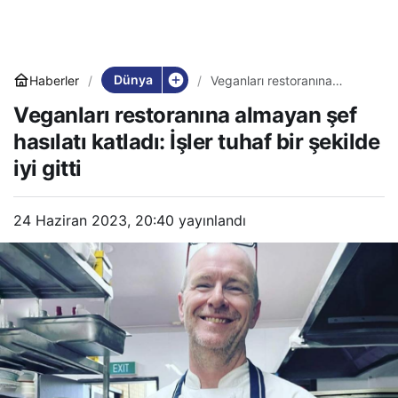
Dünya
Haberler
Veganları restoranına
almayan şef hasılatı katladı:
Veganları restoranına almayan şef
İşler tuhaf bir şekilde iyi gitti
hasılatı katladı: İşler tuhaf bir şekilde
iyi gitti
24 Haziran 2023, 20:40
yayınlandı