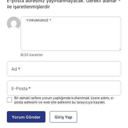
E-posta adresiniz yayınlanmayacak.
Gerekli alanlar
*
ile işaretlenmişlerdir
YORUMUNUZ
*
0
/30 karakter
Ad
*
E-Posta
*
Bir dahaki sefere yorum yaptığımda kullanılmak üzere adımı, e-
posta adresimi ve web site adresimi bu tarayıcıya kaydet.
Yorum Gönder
Giriş Yap