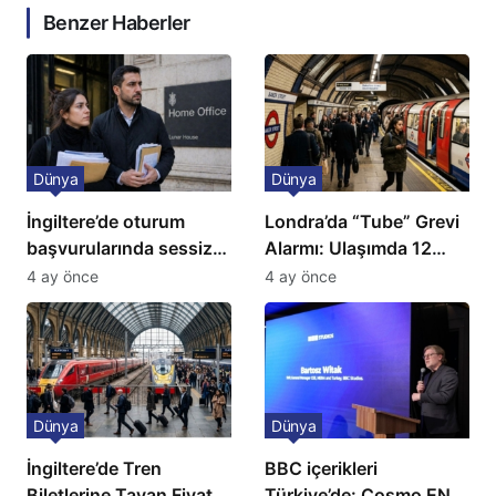
Benzer Haberler
Dünya
Dünya
İngiltere’de oturum
Londra’da “Tube” Grevi
başvurularında sessiz
Alarmı: Ulaşımda 12
kriz: Büyükelçilikten
Günlük Kaos Kapıda
4 ay önce
4 ay önce
açıklama!
Dünya
Dünya
İngiltere’de Tren
BBC içerikleri
Biletlerine Tavan Fiyat:
Türkiye’de: Cosmo EN