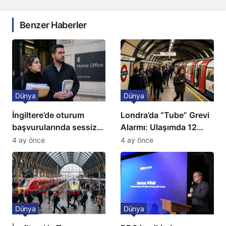
Benzer Haberler
Dünya
Dünya
İngiltere’de oturum
Londra’da “Tube” Grevi
başvurularında sessiz
Alarmı: Ulaşımda 12
kriz: Büyükelçilikten
Günlük Kaos Kapıda
4 ay önce
4 ay önce
açıklama!
Dünya
Dünya