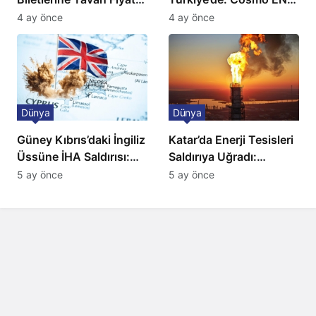
Ulaşımda Yeni
ve BBC Player yayında
4 ay önce
4 ay önce
Düzenleme
Dünya
Dünya
Güney Kıbrıs’daki İngiliz
Katar’da Enerji Tesisleri
Üssüne İHA Saldırısı:
Saldırıya Uğradı:
Patlama, Sirenler ve
Avrupa’da Doğalgaz
5 ay önce
5 ay önce
Alarm Durumu
Fiyatlarında Sert Artış