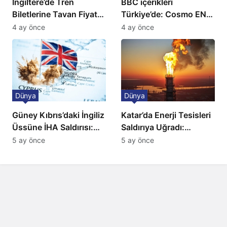
İngiltere’de Tren
BBC içerikleri
Biletlerine Tavan Fiyat:
Türkiye’de: Cosmo EN
Ulaşımda Yeni
ve BBC Player yayında
4 ay önce
4 ay önce
Düzenleme
Dünya
Dünya
Güney Kıbrıs’daki İngiliz
Katar’da Enerji Tesisleri
Üssüne İHA Saldırısı:
Saldırıya Uğradı:
Patlama, Sirenler ve
Avrupa’da Doğalgaz
5 ay önce
5 ay önce
Alarm Durumu
Fiyatlarında Sert Artış