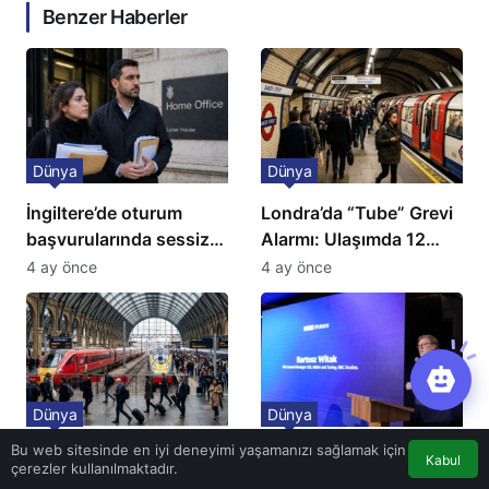
Benzer Haberler
Dünya
Dünya
İngiltere’de oturum
Londra’da “Tube” Grevi
başvurularında sessiz
Alarmı: Ulaşımda 12
kriz: Büyükelçilikten
Günlük Kaos Kapıda
4 ay önce
4 ay önce
açıklama!
Dünya
Dünya
Bu web sitesinde en iyi deneyimi yaşamanızı sağlamak için
İngiltere’de Tren
BBC içerikleri
Kabul
çerezler kullanılmaktadır.
Biletlerine Tavan Fiyat:
Türkiye’de: Cosmo EN