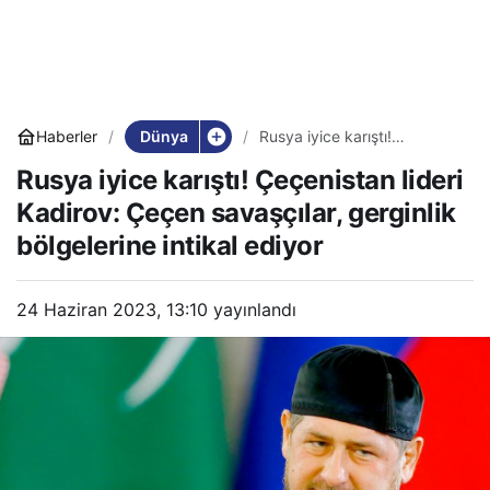
Dünya
Haberler
Rusya iyice karıştı!
Çeçenistan lideri Kadirov:
Rusya iyice karıştı! Çeçenistan lideri
Çeçen savaşçılar, gerginlik
bölgelerine intikal ediyor
Kadirov: Çeçen savaşçılar, gerginlik
bölgelerine intikal ediyor
24 Haziran 2023, 13:10
yayınlandı