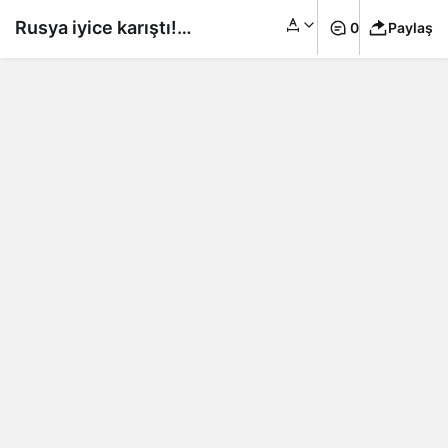
Rusya iyice karıştı!
0
Paylaş
Çeçenistan lideri
Kadirov: Çeçen
savaşçılar, gerginlik
bölgelerine intikal
ediyor