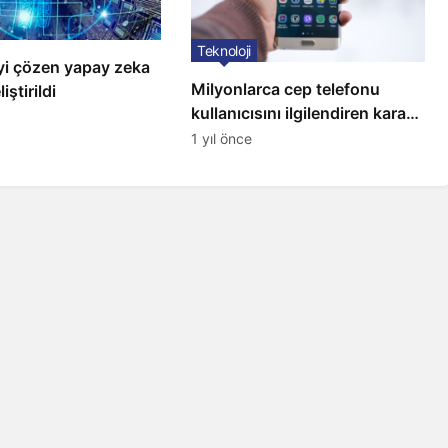
Teknoloji
i çözen yapay zeka
Milyonlarca cep telefonu
iştirildi
kullanıcısını ilgilendiren karar:
31 Temmuz’da hepsi silinecek
1 yıl önce