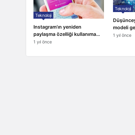
Teknoloji
Teknoloji
Düşüncey
Instagram’ın yeniden
modeli gel
paylaşma özelliği kullanıma
1 yıl önce
açıldı
1 yıl önce