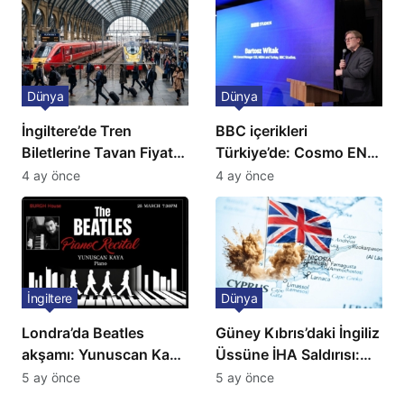
Dünya
Dünya
İngiltere’de Tren
BBC içerikleri
Biletlerine Tavan Fiyat:
Türkiye’de: Cosmo EN
Ulaşımda Yeni
ve BBC Player yayında
4 ay önce
4 ay önce
Düzenleme
İngiltere
Dünya
Londra’da Beatles
Güney Kıbrıs’daki İngiliz
akşamı: Yunuscan Kaya
Üssüne İHA Saldırısı:
klasik yorumuyla
Patlama, Sirenler ve
5 ay önce
5 ay önce
sahnede
Alarm Durumu