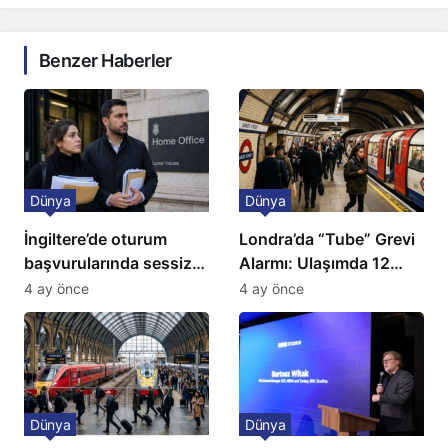
Benzer Haberler
Dünya
Dünya
İngiltere’de oturum
Londra’da “Tube” Grevi
başvurularında sessiz
Alarmı: Ulaşımda 12
kriz: Büyükelçilikten
Günlük Kaos Kapıda
4 ay önce
4 ay önce
açıklama!
Dünya
Dünya