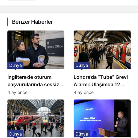
Benzer Haberler
Dünya
Dünya
İngiltere’de oturum
Londra’da “Tube” Grevi
başvurularında sessiz
Alarmı: Ulaşımda 12
kriz: Büyükelçilikten
Günlük Kaos Kapıda
4 ay önce
4 ay önce
açıklama!
Dünya
Dünya