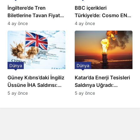
İngiltere’de Tren
BBC içerikleri
Biletlerine Tavan Fiyat:
Türkiye’de: Cosmo EN
Ulaşımda Yeni
ve BBC Player yayında
4 ay önce
4 ay önce
Düzenleme
Dünya
Dünya
Güney Kıbrıs’daki İngiliz
Katar’da Enerji Tesisleri
Üssüne İHA Saldırısı:
Saldırıya Uğradı:
Patlama, Sirenler ve
Avrupa’da Doğalgaz
5 ay önce
5 ay önce
Alarm Durumu
Fiyatlarında Sert Artış