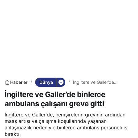
Dünya
Haberler
İngiltere ve Galler’de
binlerce ambulans çalışanı
İngiltere ve Galler’de binlerce
greve gitti
ambulans çalışanı greve gitti
İngiltere ve Galler'de, hemşirelerin grevinin ardından
maaş artışı ve çalışma koşullarında yaşanan
anlaşmazlık nedeniyle binlerce ambulans personeli iş
bıraktı.