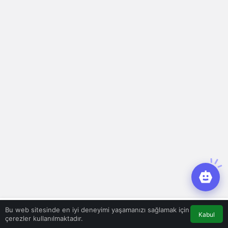
Bu web sitesinde en iyi deneyimi yaşamanızı sağlamak için
Bir Cevap Yaz
Kabul
çerezler kullanılmaktadır.