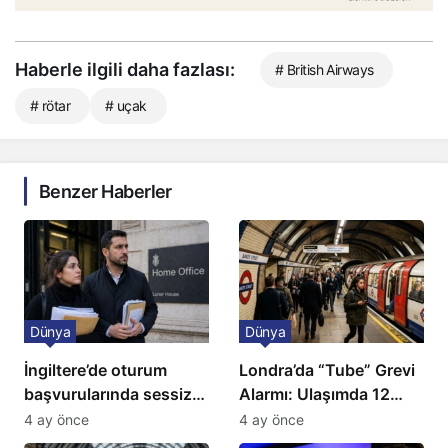
Haberle ilgili daha fazlası:
# British Airways
# rötar
# uçak
Benzer Haberler
Dünya
Dünya
İngiltere’de oturum
Londra’da “Tube” Grevi
başvurularında sessiz
Alarmı: Ulaşımda 12
kriz: Büyükelçilikten
Günlük Kaos Kapıda
4 ay önce
4 ay önce
açıklama!