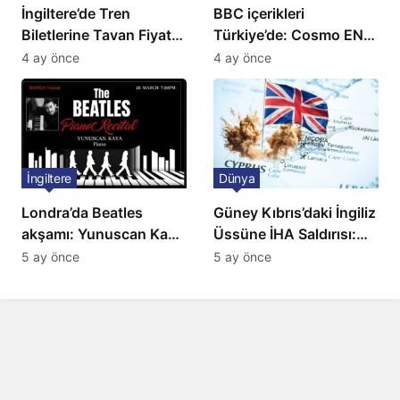
İngiltere’de Tren
BBC içerikleri
Biletlerine Tavan Fiyat:
Türkiye’de: Cosmo EN
Ulaşımda Yeni
ve BBC Player yayında
4 ay önce
4 ay önce
Düzenleme
İngiltere
Dünya
Londra’da Beatles
Güney Kıbrıs’daki İngiliz
akşamı: Yunuscan Kaya
Üssüne İHA Saldırısı:
klasik yorumuyla
Patlama, Sirenler ve
5 ay önce
5 ay önce
sahnede
Alarm Durumu