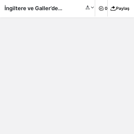
İngiltere ve Galler’de
0
Paylaş
binlerce ambulans
çalışanı greve gitti