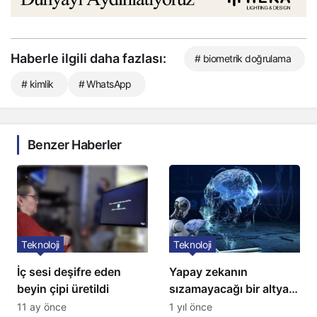
Haberle ilgili daha fazlası:
# biometrik doğrulama
# kimlik
# WhatsApp
Benzer Haberler
Teknoloji
Teknoloji
İç sesi deşifre eden
Yapay zekanın
beyin çipi üretildi
sızamayacağı bir altyapı
geliştirildi
11 ay önce
1 yıl önce