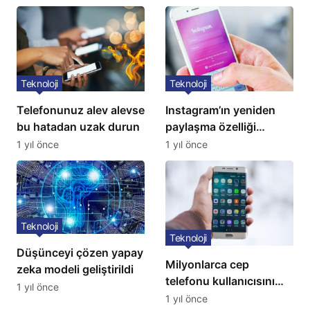
Teknoloji
Teknoloji
Telefonunuz alev alevse
Instagram’ın yeniden
bu hatadan uzak durun
paylaşma özelliği
kullanıma açıldı
1 yıl önce
1 yıl önce
Teknoloji
Teknoloji
Düşünceyi çözen yapay
Milyonlarca cep
zeka modeli geliştirildi
telefonu kullanıcısını
1 yıl önce
ilgilendiren karar: 31
1 yıl önce