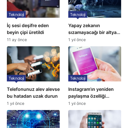
Teknoloji
Teknoloji
İç sesi deşifre eden
Yapay zekanın
beyin çipi üretildi
sızamayacağı bir altyapı
geliştirildi
11 ay önce
1 yıl önce
Teknoloji
Teknoloji
Telefonunuz alev alevse
Instagram’ın yeniden
bu hatadan uzak durun
paylaşma özelliği
kullanıma açıldı
1 yıl önce
1 yıl önce