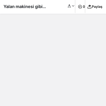
Yalan makinesi gibi
0
Paylaş
çalışan uygulama!
İnsanların ne kadar
güvenilir olduklarını
anlıyor