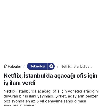
Teknoloji
Haberler
Netflix, İstanbul’da
açacağı ofis için iş ilanı
Netflix, İstanbul’da açacağı ofis için
verdi
iş ilanı verdi
Netflix, İstanbul’da açacağı ofis için yönetici aradığını
duyuran bir iş ilanı yayınladı. Şirket, adayların benzer
pozisyonda en az 5 yıl deneyime sahip olması