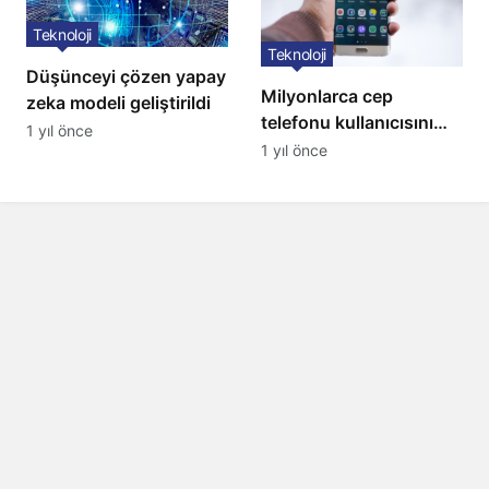
Teknoloji
Teknoloji
Düşünceyi çözen yapay
Milyonlarca cep
zeka modeli geliştirildi
telefonu kullanıcısını
1 yıl önce
ilgilendiren karar: 31
1 yıl önce
Temmuz’da hepsi
silinecek