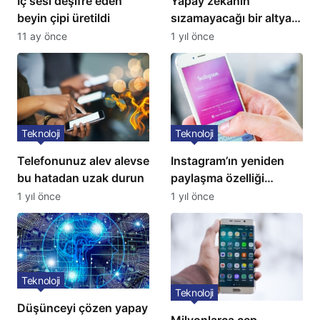
İç sesi deşifre eden
Yapay zekanın
beyin çipi üretildi
sızamayacağı bir altyapı
geliştirildi
11 ay önce
1 yıl önce
Teknoloji
Teknoloji
Telefonunuz alev alevse
Instagram’ın yeniden
bu hatadan uzak durun
paylaşma özelliği
kullanıma açıldı
1 yıl önce
1 yıl önce
Teknoloji
Teknoloji
Düşünceyi çözen yapay
Milyonlarca cep