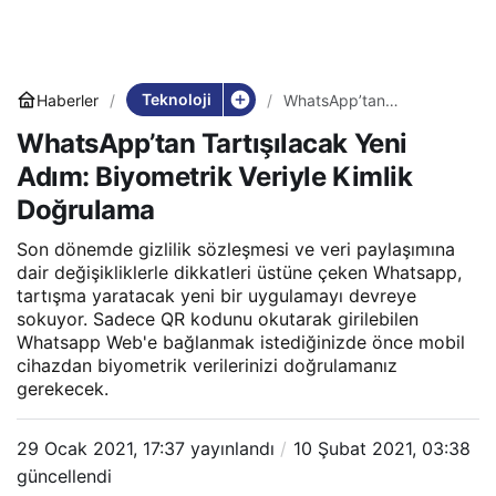
Teknoloji
Haberler
WhatsApp’tan
Tartışılacak Yeni Adım:
WhatsApp’tan Tartışılacak Yeni
Biyometrik Veriyle Kimlik
Doğrulama
Adım: Biyometrik Veriyle Kimlik
Doğrulama
Son dönemde gizlilik sözleşmesi ve veri paylaşımına
dair değişikliklerle dikkatleri üstüne çeken Whatsapp,
tartışma yaratacak yeni bir uygulamayı devreye
sokuyor. Sadece QR kodunu okutarak girilebilen
Whatsapp Web'e bağlanmak istediğinizde önce mobil
cihazdan biyometrik verilerinizi doğrulamanız
gerekecek.
29 Ocak 2021, 17:37
yayınlandı
10 Şubat 2021, 03:38
güncellendi