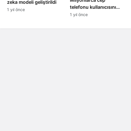
zeka modeli geliştirildi
telefonu kullanıcısını
1 yıl önce
ilgilendiren karar: 31
1 yıl önce
Temmuz’da hepsi
silinecek