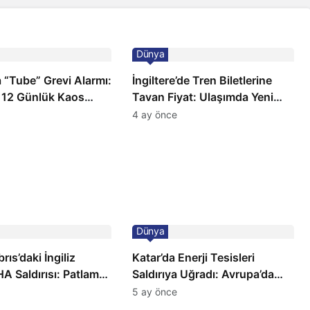
Dünya
 “Tube” Grevi Alarmı:
İngiltere’de Tren Biletlerine
 12 Günlük Kaos
Tavan Fiyat: Ulaşımda Yeni
Düzenleme
4 ay önce
Dünya
ıs’daki İngiliz
Katar’da Enerji Tesisleri
A Saldırısı: Patlama,
Saldırıya Uğradı: Avrupa’da
 ve Alarm Durumu
Doğalgaz Fiyatlarında Sert
5 ay önce
Artış