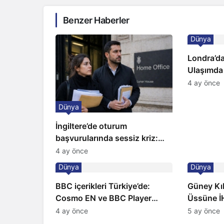
Benzer Haberler
Dünya
Londra’da
Ulaşımda
Kapıda
4 ay önce
Dünya
İngiltere’de oturum
başvurularında sessiz kriz:
Büyükelçilikten açıklama!
4 ay önce
Dünya
Dünya
BBC içerikleri Türkiye’de:
Güney Kıbr
Cosmo EN ve BBC Player
Üssüne İH
yayında
Sirenler
4 ay önce
5 ay önce