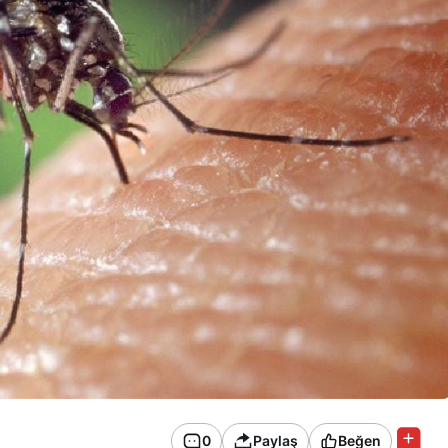
0
Paylaş
Beğen