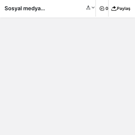
Sosyal medya
0
Paylaş
fenomeni güzellik
uğruna öldü