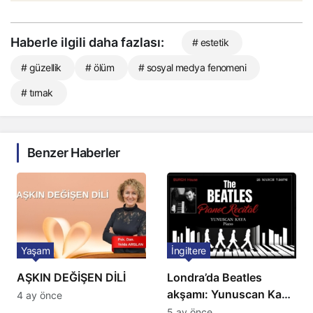
Haberle ilgili daha fazlası:
# estetik
# güzellik
# ölüm
# sosyal medya fenomeni
# tırnak
Benzer Haberler
Yaşam
İngiltere
AŞKIN DEĞİŞEN DİLİ
Londra’da Beatles
akşamı: Yunuscan Kaya
4 ay önce
klasik yorumuyla
5 ay önce