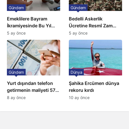
Gündem
Gündem
Emeklilere Bayram
Bedelli Askerlik
İkramiyesinde Bu Yıl
Ücretine Resmî Zam
Artış Gelmeyecek
Geliyor
5 ay önce
5 ay önce
Gündem
Dünya
Yurt dışından telefon
Şahika Ercümen dünya
getirmenin maliyeti 57
rekoru kırdı
bin lira oldu
8 ay önce
10 ay önce