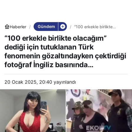
Gündem
Haberler
“100 erkekle birlikte
olacağım” dediği için
“100 erkekle birlikte olacağım”
tutuklanan Türk
fenomenin
dediği için tutuklanan Türk
gözaltındayken çektirdiği
fotoğraf İngiliz
fenomenin gözaltındayken çektirdiği
basınında…
fotoğraf İngiliz basınında…
20 Ocak 2025, 20:40
yayınlandı