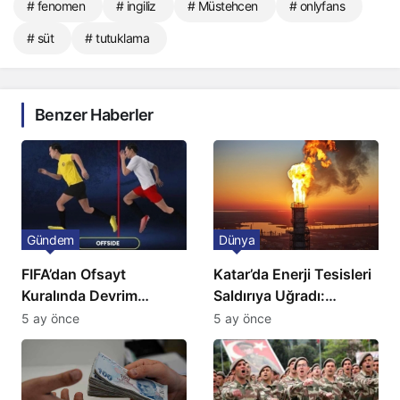
# fenomen
# ingiliz
# Müstehcen
# onlyfans
# süt
# tutuklama
Benzer Haberler
Gündem
Dünya
FIFA’dan Ofsayt
Katar’da Enerji Tesisleri
Kuralında Devrim
Saldırıya Uğradı:
Niteliğinde Onay
Avrupa’da Doğalgaz
5 ay önce
5 ay önce
Fiyatlarında Sert Artış