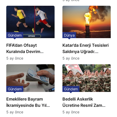
sahnede
Gündem
Dünya
FIFA’dan Ofsayt
Katar’da Enerji Tesisleri
Kuralında Devrim
Saldırıya Uğradı:
Niteliğinde Onay
Avrupa’da Doğalgaz
5 ay önce
5 ay önce
Fiyatlarında Sert Artış
Gündem
Gündem
Emeklilere Bayram
Bedelli Askerlik
İkramiyesinde Bu Yıl
Ücretine Resmî Zam
Artış Gelmeyecek
Geliyor
5 ay önce
5 ay önce