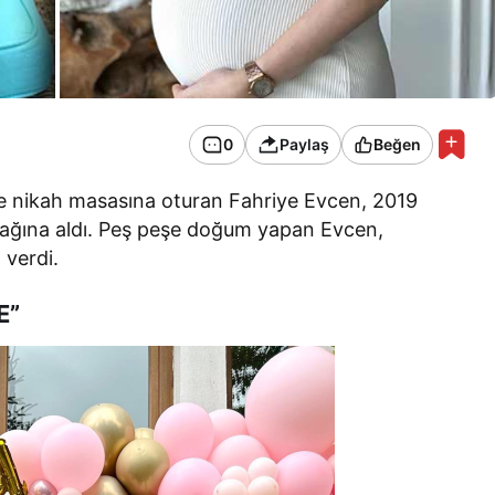
0
Paylaş
Beğen
ile nikah masasına oturan Fahriye Evcen, 2019
ucağına aldı. Peş peşe doğum yapan Evcen,
 verdi.
E”