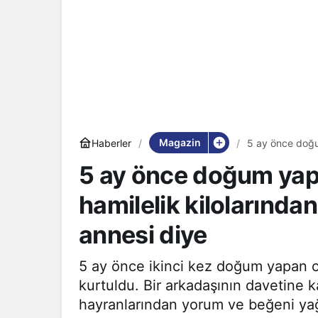
Magazin
Haberler
5 ay önce doğu
2 çocuk annesi
5 ay önce doğum yap
hamilelik kilolarında
annesi diye
5 ay önce ikinci kez doğum yapan o
kurtuldu. Bir arkadaşının davetine 
hayranlarından yorum ve beğeni ya