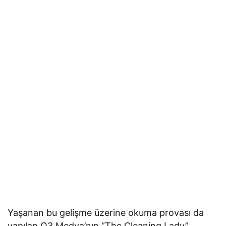
Yaşanan bu gelişme üzerine okuma provası da
yapılan O3 Medya’nın “The Cleaning Lady”