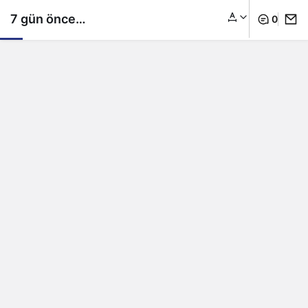
7 gün önce
0
evlenmişti! Hamile
olduğunu için diziden
ayrıldığı ortaya çıktı