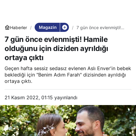
Magazin
Haberler
7 gün önce evlenmişti!
Hamile olduğunu için
7 gün önce evlenmişti! Hamile
diziden ayrıldığı ortaya
çıktı
olduğunu için diziden ayrıldığı
ortaya çıktı
Geçen hafta sessiz sedasız evlenen Aslı Enver'in bebek
beklediği için "Benim Adım Farah" dizisinden ayrıldığı
ortaya çıktı.
21 Kasım 2022, 01:15
yayınlandı