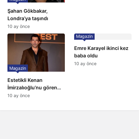
Şahan Gökbakar,
Londra’ya taşındı
10 ay önce
Magazin
Emre Karayel ikinci kez
baba oldu
10 ay önce
Magazin
Estetikli Kenan
İmirzalıoğlu’nu gören
tanıyamıyor: Son hali
10 ay önce
şaşırttı