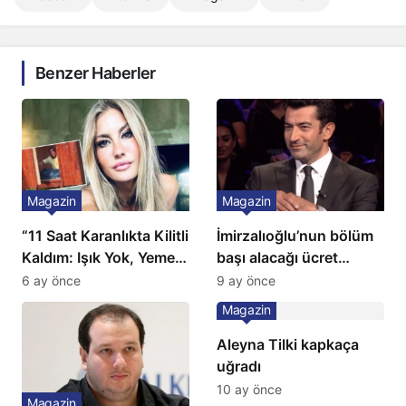
Benzer Haberler
Magazin
Magazin
“11 Saat Karanlıkta Kilitli
İmirzalıoğlu’nun bölüm
Kaldım: Işık Yok, Yemek
başı alacağı ücret
Yok, Tuvalet Yok!”
Türkiye’de bir ilk:
6 ay önce
9 ay önce
Çağla Şikel’den Şok
Gözünü 2 ilçeye dikti!
Magazin
İtiraf
Aleyna Tilki kapkaça
uğradı
10 ay önce
Magazin