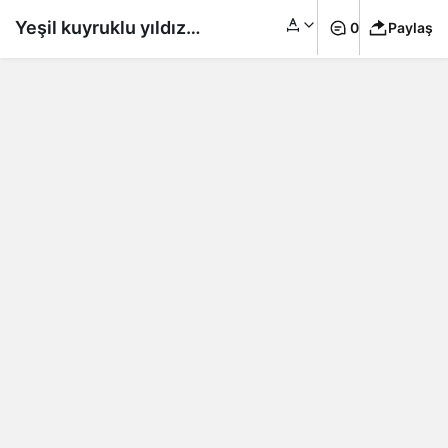
Yeşil kuyruklu yıldız
0
Paylaş
Nishimura, Dünya’nın
yanından geçecek