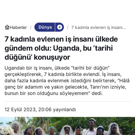
Dünya
Haberler
7 kadınla evlenen iş insanı
ülkede gündem oldu:
7 kadınla evlenen iş insanı ülkede
Uganda, bu ‘tarihi düğünü’
konuşuyor
gündem oldu: Uganda, bu ‘tarihi
düğünü’ konuşuyor
Ugandalı bir iş insanı, ülkede "tarihi bir düğün"
gerçekleştirerek, 7 kadınla birlikte evlendi. İş insanı,
daha fazla kadınla evlenmek istediğini belirterek, "Hâlâ
genç bir adamım ve yakın gelecekte, Tanrı'nın izniyle,
bunun bir son olduğunu söyleyemem" dedi.
12 Eylül 2023, 20:06
yayınlandı