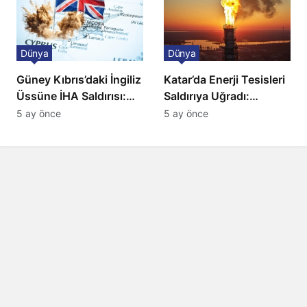
Dünya
Dünya
Güney Kıbrıs’daki İngiliz
Katar’da Enerji Tesisleri
Üssüne İHA Saldırısı:
Saldırıya Uğradı:
Patlama, Sirenler ve
Avrupa’da Doğalgaz
5 ay önce
5 ay önce
Alarm Durumu
Fiyatlarında Sert Artış