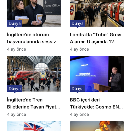
Dünya
Dünya
İngiltere’de oturum
Londra’da “Tube” Grevi
başvurularında sessiz
Alarmı: Ulaşımda 12
kriz: Büyükelçilikten
Günlük Kaos Kapıda
4 ay önce
4 ay önce
açıklama!
Dünya
Dünya
İngiltere’de Tren
BBC içerikleri
Biletlerine Tavan Fiyat:
Türkiye’de: Cosmo EN
Ulaşımda Yeni
ve BBC Player yayında
4 ay önce
4 ay önce
Düzenleme