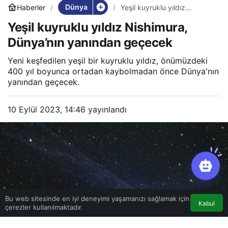
Dünya
Haberler
Yeşil kuyruklu yıldız
Nishimura, Dünya’nın
Yeşil kuyruklu yıldız Nishimura,
yanından geçecek
Dünya’nın yanından geçecek
Yeni keşfedilen yeşil bir kuyruklu yıldız, önümüzdeki
400 yıl boyunca ortadan kaybolmadan önce Dünya'nın
yanından geçecek.
10 Eylül 2023, 14:46
yayınlandı
Bu web sitesinde en iyi deneyimi yaşamanızı sağlamak için
Kabul
çerezler kullanılmaktadır.