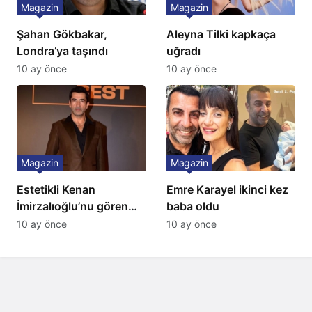
Magazin
Magazin
Şahan Gökbakar,
Aleyna Tilki kapkaça
Londra’ya taşındı
uğradı
10 ay önce
10 ay önce
Magazin
Magazin
Estetikli Kenan
Emre Karayel ikinci kez
İmirzalıoğlu’nu gören
baba oldu
tanıyamıyor: Son hali
10 ay önce
10 ay önce
şaşırttı