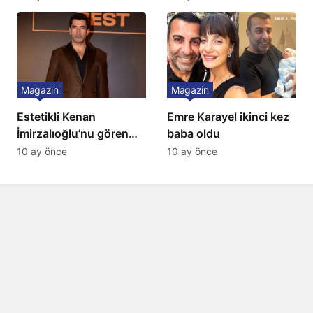
Magazin
Magazin
Estetikli Kenan
Emre Karayel ikinci kez
İmirzalıoğlu’nu gören
baba oldu
tanıyamıyor: Son hali
10 ay önce
10 ay önce
şaşırttı