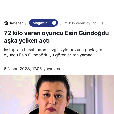
Magazin
Haberler
72 kilo veren oyuncu Esin
Gündoğdu aşka yelken
72 kilo veren oyuncu Esin Gündoğdu
açtı
aşka yelken açtı
Instagram hesabından sevgilisiyle pozunu paylaşan
oyuncu Esin Gündoğdu'yu görenler tanıyamadı.
6 Nisan 2023, 17:05
yayınlandı