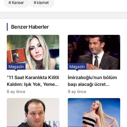
# Kanser
# klarnet
Benzer Haberler
Magazin
Magazin
“11 Saat Karanlıkta Kilitli
İmirzalıoğlu’nun bölüm
Kaldım: Işık Yok, Yemek
başı alacağı ücret
Yok, Tuvalet Yok!”
Türkiye’de bir ilk:
6 ay önce
9 ay önce
Çağla Şikel’den Şok
Gözünü 2 ilçeye dikti!
İtiraf