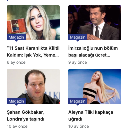
Magazin
Magazin
“11 Saat Karanlıkta Kilitli
İmirzalıoğlu’nun bölüm
Kaldım: Işık Yok, Yemek
başı alacağı ücret
Yok, Tuvalet Yok!”
Türkiye’de bir ilk:
6 ay önce
9 ay önce
Çağla Şikel’den Şok
Gözünü 2 ilçeye dikti!
İtiraf
Magazin
Magazin
Şahan Gökbakar,
Aleyna Tilki kapkaça
Londra’ya taşındı
uğradı
10 ay önce
10 ay önce