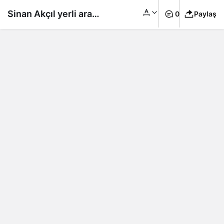
Sinan Akçıl yerli araba
0
Paylaş
Togg almak için bütün
arabalarını sattı!