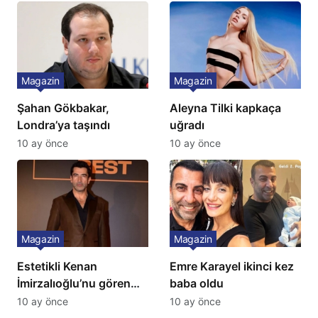
Çağla Şikel’den Şok
Gözünü 2 ilçeye dikti!
İtiraf
Magazin
Magazin
Şahan Gökbakar,
Aleyna Tilki kapkaça
Londra’ya taşındı
uğradı
10 ay önce
10 ay önce
Magazin
Magazin
Estetikli Kenan
Emre Karayel ikinci kez
İmirzalıoğlu’nu gören
baba oldu
tanıyamıyor: Son hali
10 ay önce
10 ay önce
şaşırttı