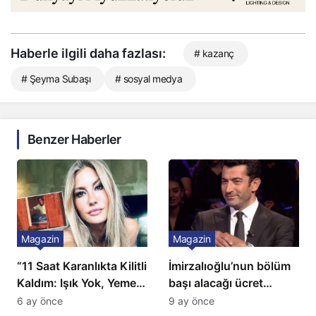
Haberle ilgili daha fazlası:
# kazanç
# Şeyma Subaşı
# sosyal medya
Benzer Haberler
Magazin
Magazin
“11 Saat Karanlıkta Kilitli
İmirzalıoğlu’nun bölüm
Kaldım: Işık Yok, Yemek
başı alacağı ücret
Yok, Tuvalet Yok!”
Türkiye’de bir ilk:
6 ay önce
9 ay önce