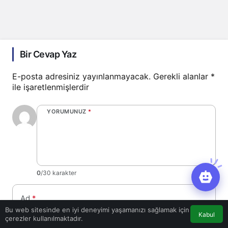
Bir Cevap Yaz
E-posta adresiniz yayınlanmayacak.
Gerekli alanlar
*
ile işaretlenmişlerdir
YORUMUNUZ
*
0
/30 karakter
Ad
*
Bu web sitesinde en iyi deneyimi yaşamanızı sağlamak için
Kabul
çerezler kullanılmaktadır.