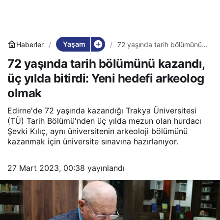
Yaşam
Haberler
72 yaşında tarih bölümünü
kazandı, üç yılda bitirdi:
72 yaşında tarih bölümünü kazandı,
Yeni hedefi arkeolog olmak
üç yılda bitirdi: Yeni hedefi arkeolog
olmak
Edirne'de 72 yaşında kazandığı Trakya Üniversitesi
(TÜ) Tarih Bölümü'nden üç yılda mezun olan hurdacı
Şevki Kılıç, aynı üniversitenin arkeoloji bölümünü
kazanmak için üniversite sınavına hazırlanıyor.
27 Mart 2023, 00:38
yayınlandı