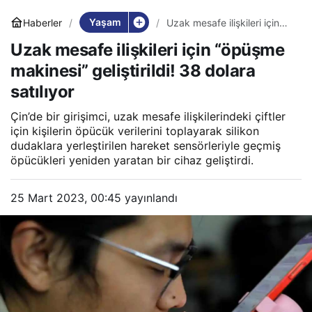
Yaşam
Haberler
Uzak mesafe ilişkileri için
“öpüşme makinesi”
Uzak mesafe ilişkileri için “öpüşme
geliştirildi! 38 dolara
satılıyor
makinesi” geliştirildi! 38 dolara
satılıyor
Çin’de bir girişimci, uzak mesafe ilişkilerindeki çiftler
için kişilerin öpücük verilerini toplayarak silikon
dudaklara yerleştirilen hareket sensörleriyle geçmiş
öpücükleri yeniden yaratan bir cihaz geliştirdi.
25 Mart 2023, 00:45
yayınlandı