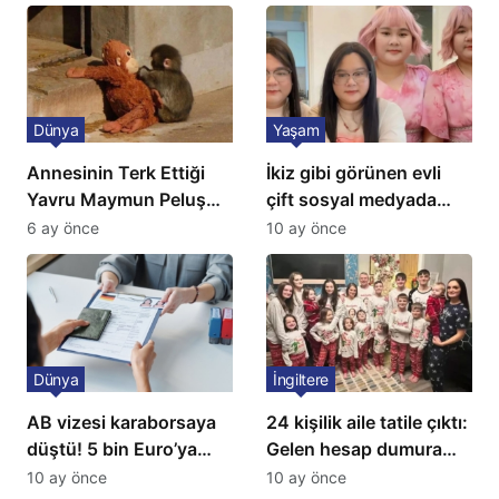
sahnede
Dünya
Yaşam
Annesinin Terk Ettiği
İkiz gibi görünen evli
Yavru Maymun Peluş
çift sosyal medyada
Oyuncağını Anne Bildi
gündem oldu
6 ay önce
10 ay önce
Dünya
İngiltere
AB vizesi karaborsaya
24 kişilik aile tatile çıktı:
düştü! 5 bin Euro’ya
Gelen hesap dumura
varan fiyatlarla
uğrattı
10 ay önce
10 ay önce