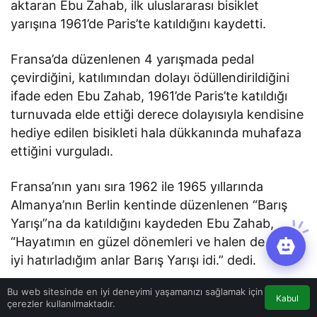
aktaran Ebu Zahab, ilk uluslararası bisiklet
yarışına 1961’de Paris’te katıldığını kaydetti.
Fransa’da düzenlenen 4 yarışmada pedal
çevirdiğini, katılımından dolayı ödüllendirildiğini
ifade eden Ebu Zahab, 1961’de Paris’te katıldığı
turnuvada elde ettiği derece dolayısıyla kendisine
hediye edilen bisikleti hala dükkanında muhafaza
ettiğini vurguladı.
Fransa’nın yanı sıra 1962 ile 1965 yıllarında
Almanya’nın Berlin kentinde düzenlenen “Barış
Yarışı”na da katıldığını kaydeden Ebu Zahab,
“Hayatımın en güzel dönemleri ve halen de çok
iyi hatırladığım anlar Barış Yarışı idi.” dedi.
Bu web sitesinde en iyi deneyimi yaşamanızı sağlamak için
ALMANYA’DA KENDİSİ İÇİN POSTA PULU
Kabul
çerezler kullanılmaktadır.
BASILDI