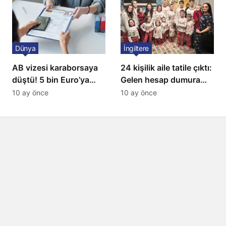
Dünya
İngiltere
AB vizesi karaborsaya
24 kişilik aile tatile çıktı:
düştü! 5 bin Euro’ya
Gelen hesap dumura
varan fiyatlarla
uğrattı
10 ay önce
10 ay önce
satıyorlar