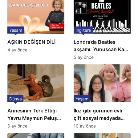
Yaşam
İngiltere
AŞKIN DEĞİŞEN DİLİ
Londra’da Beatles
akşamı: Yunuscan Kaya
4 ay önce
klasik yorumuyla
5 ay önce
sahnede
Dünya
Yaşam
Annesinin Terk Ettiği
İkiz gibi görünen evli
Yavru Maymun Peluş
çift sosyal medyada
Oyuncağını Anne Bildi
gündem oldu
6 ay önce
10 ay önce