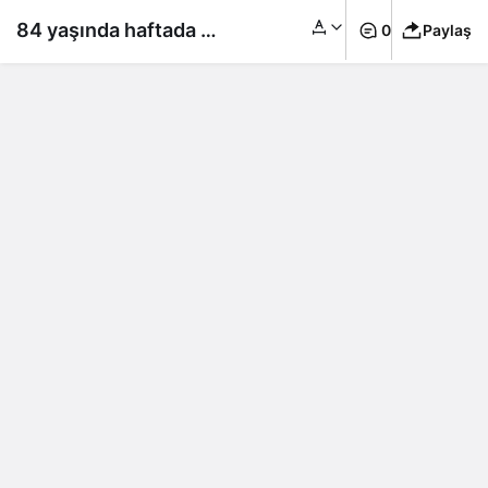
84 yaşında haftada 50
0
Paylaş
kilometre pedal
çeviriyor