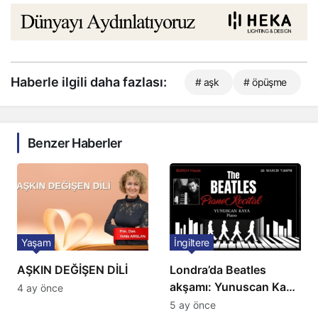
Haberle ilgili daha fazlası:
# aşk
# öpüşme
Benzer Haberler
Yaşam
İngiltere
AŞKIN DEĞİŞEN DİLİ
Londra’da Beatles
akşamı: Yunuscan Kaya
4 ay önce
klasik yorumuyla
5 ay önce