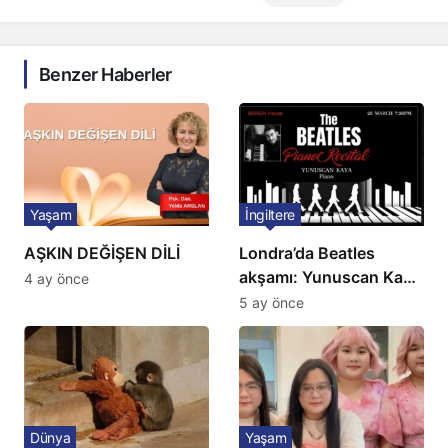
Benzer Haberler
Yaşam
İngiltere
AŞKIN DEĞİŞEN DİLİ
Londra’da Beatles
akşamı: Yunuscan Kaya
4 ay önce
klasik yorumuyla
5 ay önce
sahnede
Dünya
Yaşam