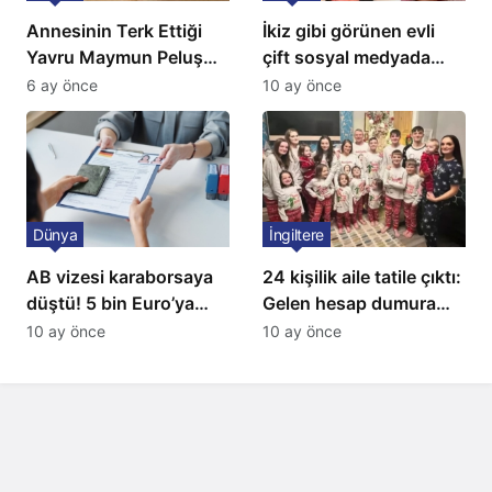
Annesinin Terk Ettiği
İkiz gibi görünen evli
Yavru Maymun Peluş
çift sosyal medyada
Oyuncağını Anne Bildi
gündem oldu
6 ay önce
10 ay önce
Dünya
İngiltere
AB vizesi karaborsaya
24 kişilik aile tatile çıktı:
düştü! 5 bin Euro’ya
Gelen hesap dumura
varan fiyatlarla
uğrattı
10 ay önce
10 ay önce
satıyorlar