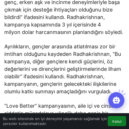
genç, erken aşk ve incinme deneyimleriyle başa
çıkmak için desteğe ihtiyaçları olduğunu bize
bildirdi” ifadesini kullandı. Radhakrishnan,
kampanya kapsamında 3 yıl içerisinde 4
milyon dolar harcanmasının planlandığını söyledi.
Ayrılıkların, gençler arasında atlatılması zor bir
imtihan olduğunu kaydeden Radhakrishnan, “Bu
kampanya, diğer gençlere kendi güçlerini, öz
değerlerini ve dirençlerini geliştirmelerinde ilham
olabilir” ifadesini kullandı. Radhakrishnan,
kampanyanın, gençlerin gelecekteki ilişkilerine
olumlu katkı sunmayı amaçladığını vurguladı.
“Love Better” kampanyasının, aile içi ve cinsel
şiddetle mücadeleye yönelik daha geniş bir
Bu web sitesinde en iyi deneyimi yaşamanızı sağlamak için
stratejinin parçası olduğunu vurgulayan
Kabul
çerezler kullanılmaktadır.
Radhakrishnan, “Bu yönde, utanç verici