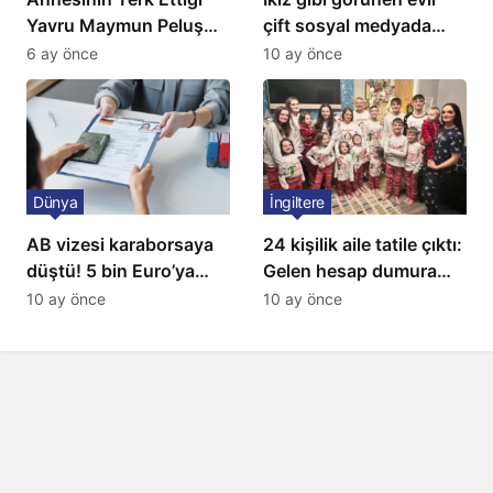
Yavru Maymun Peluş
çift sosyal medyada
Oyuncağını Anne Bildi
gündem oldu
6 ay önce
10 ay önce
Dünya
İngiltere
AB vizesi karaborsaya
24 kişilik aile tatile çıktı:
düştü! 5 bin Euro’ya
Gelen hesap dumura
varan fiyatlarla
uğrattı
10 ay önce
10 ay önce
satıyorlar