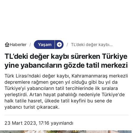
Yaşam
Haberler
TL’deki değer kaybı
sürerken Türkiye yine
TL’deki değer kaybı sürerken Türkiye
yabancıların gözde tatil
merkezi
yine yabancıların gözde tatil merkezi
Türk Lirası’ndaki değer kaybı, Kahramanmaraş merkezli
depremlere rağmen geçen yıl olduğu gibi bu yıl da
Türkiye’yi yabancıların tatil tercihlerinde ilk sıralara
yerleştirdi. Artan hayat pahalılığı nedeniyle Türkiye'de
halk tatile hasret, ülkede tatil keyfini bu sene de
yabancı turist çıkaracak.
23 Mart 2023, 17:16
yayınlandı