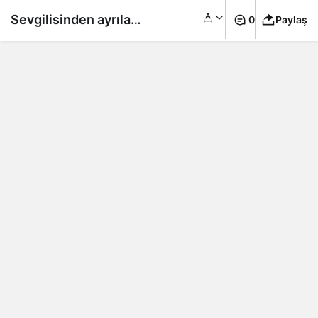
Sevgilisinden ayrılan
0
Paylaş
gençlere 4 milyon
dolarlık destek