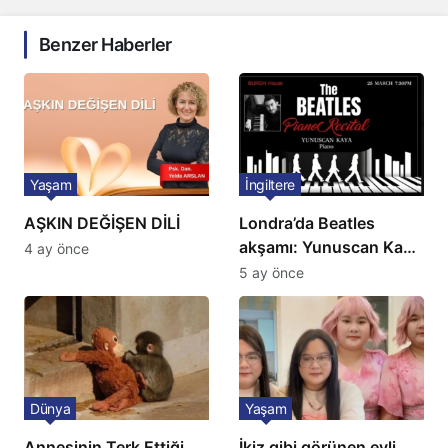
Benzer Haberler
Yaşam
İngiltere
AŞKIN DEĞİŞEN DİLİ
Londra’da Beatles
akşamı: Yunuscan Kaya
4 ay önce
klasik yorumuyla
5 ay önce
sahnede
Dünya
Yaşam
Annesinin Terk Ettiği
İkiz gibi görünen evli