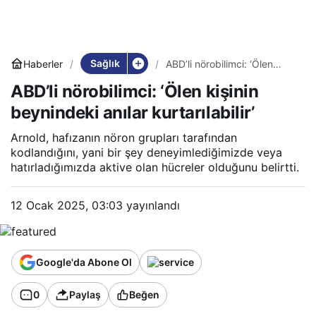
Sağlık
Haberler
ABD’li nörobilimci: ‘Ölen
kişinin beynindeki anılar
ABD’li nörobilimci: ‘Ölen kişinin
kurtarılabilir’
beynindeki anılar kurtarılabilir’
Arnold, hafızanın nöron grupları tarafından
kodlandığını, yani bir şey deneyimlediğimizde veya
hatırladığımızda aktive olan hücreler olduğunu belirtti.
12 Ocak 2025, 03:03
yayınlandı
Google'da Abone Ol
0
Paylaş
Beğen