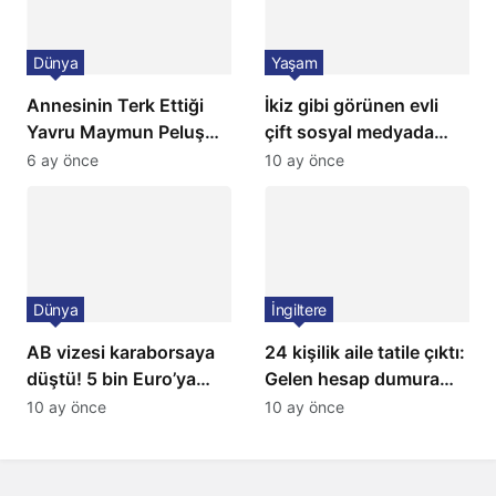
Dünya
Yaşam
Annesinin Terk Ettiği
İkiz gibi görünen evli
Yavru Maymun Peluş
çift sosyal medyada
Oyuncağını Anne Bildi
gündem oldu
6 ay önce
10 ay önce
Dünya
İngiltere
AB vizesi karaborsaya
24 kişilik aile tatile çıktı:
düştü! 5 bin Euro’ya
Gelen hesap dumura
varan fiyatlarla
uğrattı
10 ay önce
10 ay önce
satıyorlar