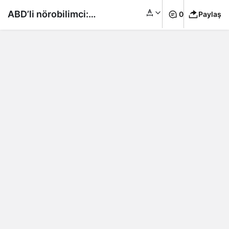
ABD’li nörobilimci:
0
Paylaş
‘Ölen kişinin
beynindeki anılar
kurtarılabilir’