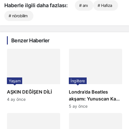
Haberle ilgili daha fazlası:
# anı
# Hafıza
# nörobilim
Benzer Haberler
Yaşam
İngiltere
AŞKIN DEĞİŞEN DİLİ
Londra’da Beatles
akşamı: Yunuscan Kaya
4 ay önce
klasik yorumuyla
5 ay önce
sahnede