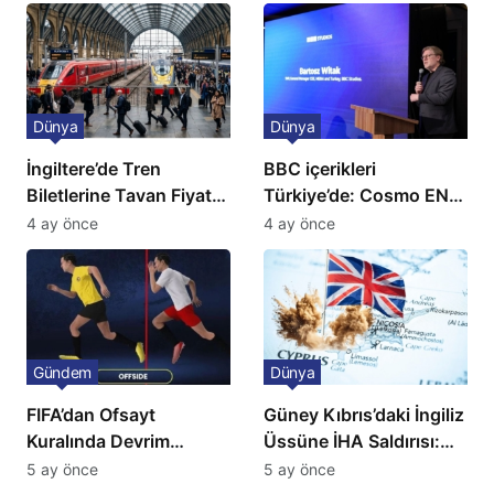
açıklama!
Dünya
Dünya
İngiltere’de Tren
BBC içerikleri
Biletlerine Tavan Fiyat:
Türkiye’de: Cosmo EN
Ulaşımda Yeni
ve BBC Player yayında
4 ay önce
4 ay önce
Düzenleme
Gündem
Dünya
FIFA’dan Ofsayt
Güney Kıbrıs’daki İngiliz
Kuralında Devrim
Üssüne İHA Saldırısı:
Niteliğinde Onay
Patlama, Sirenler ve
5 ay önce
5 ay önce