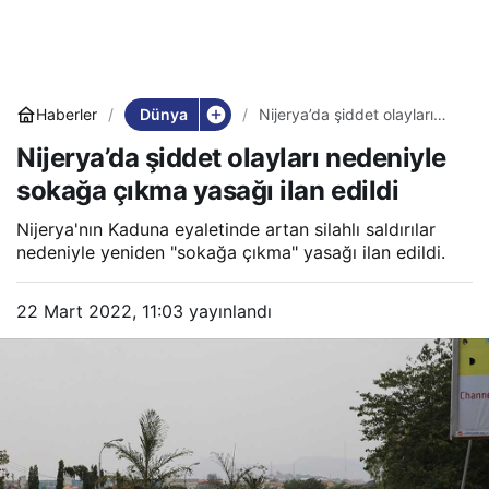
Dünya
Haberler
Nijerya’da şiddet olayları
nedeniyle sokağa çıkma
Nijerya’da şiddet olayları nedeniyle
yasağı ilan edildi
sokağa çıkma yasağı ilan edildi
Nijerya'nın Kaduna eyaletinde artan silahlı saldırılar
nedeniyle yeniden "sokağa çıkma" yasağı ilan edildi.
22 Mart 2022, 11:03
yayınlandı