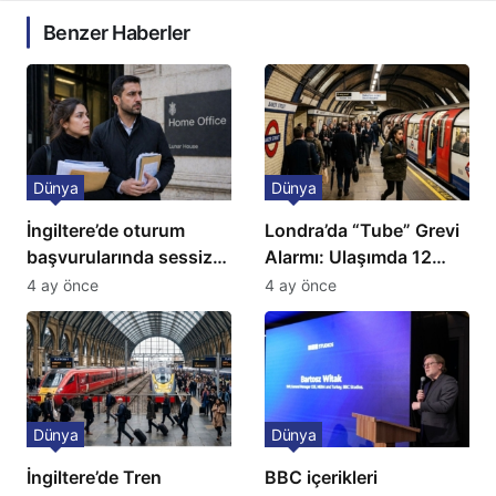
Benzer Haberler
Dünya
Dünya
İngiltere’de oturum
Londra’da “Tube” Grevi
başvurularında sessiz
Alarmı: Ulaşımda 12
kriz: Büyükelçilikten
Günlük Kaos Kapıda
4 ay önce
4 ay önce
açıklama!
Dünya
Dünya
İngiltere’de Tren
BBC içerikleri