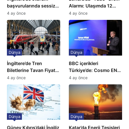
başvurularında sessiz
Alarmı: Ulaşımda 12
kriz: Büyükelçilikten
Günlük Kaos Kapıda
4 ay önce
4 ay önce
açıklama!
Dünya
Dünya
İngiltere’de Tren
BBC içerikleri
Biletlerine Tavan Fiyat:
Türkiye’de: Cosmo EN
Ulaşımda Yeni
ve BBC Player yayında
4 ay önce
4 ay önce
Düzenleme
Dünya
Dünya
Güney Kıbrıs’daki İngiliz
Katar’da Enerji Tesisleri