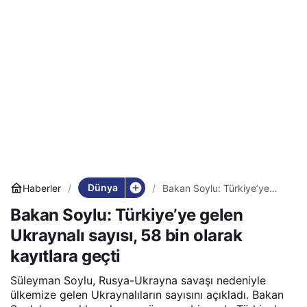
Dünya
Haberler
Bakan Soylu: Türkiye’ye
gelen Ukraynalı sayısı, 58
Bakan Soylu: Türkiye’ye gelen
bin olarak kayıtlara geçti
Ukraynalı sayısı, 58 bin olarak
kayıtlara geçti
Süleyman Soylu, Rusya-Ukrayna savaşı nedeniyle
ülkemize gelen Ukraynalıların sayısını açıkladı. Bakan