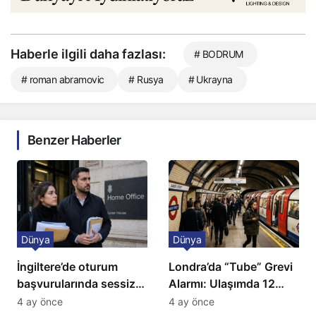
Haberle ilgili daha fazlası:
# BODRUM
# roman abramovic
# Rusya
# Ukrayna
Benzer Haberler
Dünya
Dünya
İngiltere’de oturum
Londra’da “Tube” Grevi
başvurularında sessiz
Alarmı: Ulaşımda 12
kriz: Büyükelçilikten
Günlük Kaos Kapıda
4 ay önce
4 ay önce