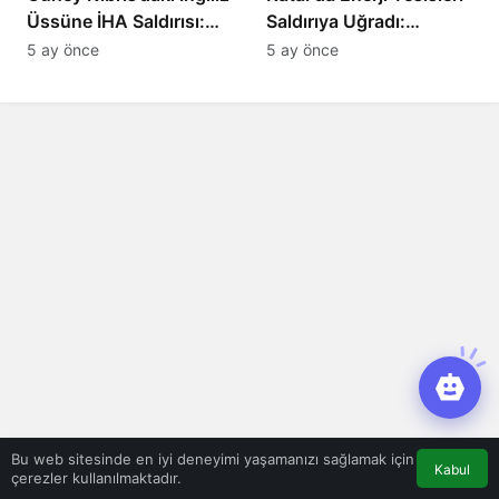
Üssüne İHA Saldırısı:
Saldırıya Uğradı:
Patlama, Sirenler ve
Avrupa’da Doğalgaz
5 ay önce
5 ay önce
Alarm Durumu
Fiyatlarında Sert Artış
Bu web sitesinde en iyi deneyimi yaşamanızı sağlamak için
Kabul
çerezler kullanılmaktadır.