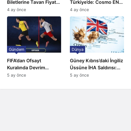
Biletlerine Tavan Fiyat:
Türkiye’de: Cosmo EN
Ulaşımda Yeni
ve BBC Player yayında
4 ay önce
4 ay önce
Düzenleme
Gündem
Dünya
FIFA’dan Ofsayt
Güney Kıbrıs’daki İngiliz
Kuralında Devrim
Üssüne İHA Saldırısı:
Niteliğinde Onay
Patlama, Sirenler ve
5 ay önce
5 ay önce
Alarm Durumu