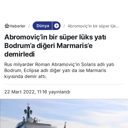
Dünya
Haberler
Abromoviç’in bir süper lüks
yatı Bodrum’a diğeri
Abromoviç’in bir süper lüks yatı
Marmaris’e demirledi
Bodrum’a diğeri Marmaris’e
demirledi
Rus milyarder Roman Abramoviç'in Solaris adlı yatı
Bodrum, Eclipse adlı diğer yatı da ise Marmaris
kıyısında demir attı.
22 Mart 2022, 11:16
yayınlandı