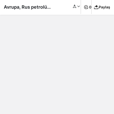
Avrupa, Rus petrolüne
0
Paylaş
ambargo konusunda
karara varamadı