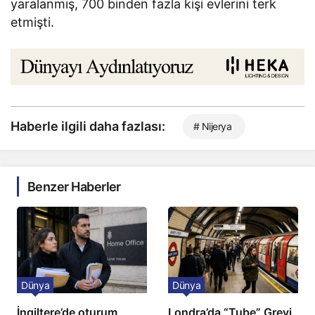
yaralanmış, 700 binden fazla kişi evlerini terk
etmişti.
Haberle ilgili daha fazlası:
# Nijerya
Benzer Haberler
Dünya
Dünya
İngiltere’de oturum
Londra’da “Tube” Grevi