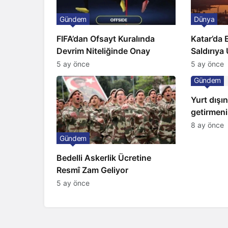
Gündem
Dünya
FIFA’dan Ofsayt Kuralında
Katar’da E
Devrim Niteliğinde Onay
Saldırıya
Doğalgaz 
5 ay önce
5 ay önce
Artış
Gündem
Yurt dışı
getirmenin
oldu
8 ay önce
Gündem
Bedelli Askerlik Ücretine
Resmî Zam Geliyor
5 ay önce