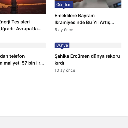
Gündem
Emeklilere Bayram
nerji Tesisleri
İkramiyesinde Bu Yıl Artış
 Uğradı: Avrupa’da
Gelmeyecek
5 ay önce
Fiyatlarında Sert
Dünya
ndan telefon
Şahika Ercümen dünya rekoru
 maliyeti 57 bin lira
kırdı
10 ay önce