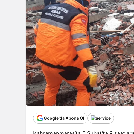
Google'da Abone Ol
Kahramanmaraş’ta 6 Şubat’ta 9 saat ar