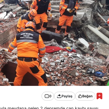
0
Paylaş
Beğen
ayla meydana gelen 2 depremde can kaybı sayısı