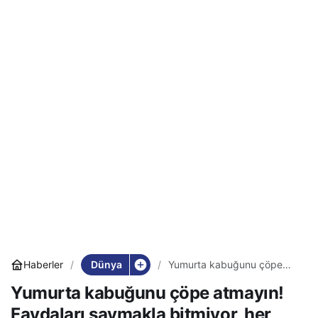
Dünya
Haberler
Yumurta kabuğunu çöpe
atmayın! Faydaları saymakla
Yumurta kabuğunu çöpe atmayın!
bitmiyor, her derde deva
Faydaları saymakla bitmiyor, her