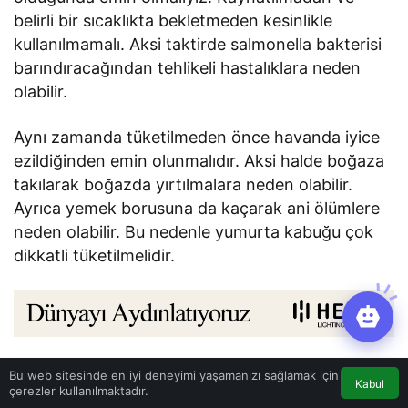
belirli bir sıcaklıkta bekletmeden kesinlikle
kullanılmamalı. Aksi taktirde salmonella bakterisi
barındıracağından tehlikeli hastalıklara neden
olabilir.
Aynı zamanda tüketilmeden önce havanda iyice
ezildiğinden emin olunmalıdır. Aksi halde boğaza
takılarak boğazda yırtılmalara neden olabilir.
Ayrıca yemek borusuna da kaçarak ani ölümlere
neden olabilir. Bu nedenle yumurta kabuğu çok
dikkatli tüketilmelidir.
Bu web sitesinde en iyi deneyimi yaşamanızı sağlamak için
Kabul
Haberle ilgili daha fazlası:
# kabuk
# Sağlık
çerezler kullanılmaktadır.