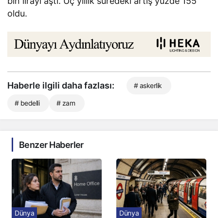
bin lirayı aştı. Üç yıllık süredeki artış yüzde 155
oldu.
Haberle ilgili daha fazlası:
# askerlik
# bedelli
# zam
Benzer Haberler
Dünya
Dünya