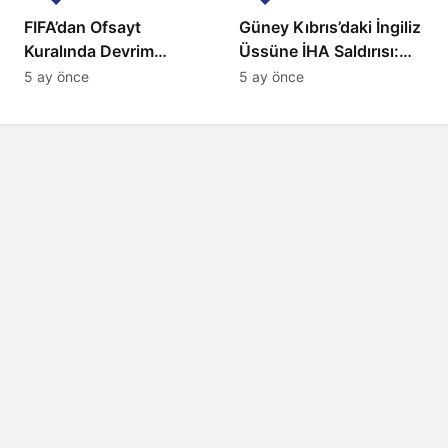
FIFA’dan Ofsayt
Güney Kıbrıs’daki İngiliz
Kuralında Devrim
Üssüne İHA Saldırısı:
Niteliğinde Onay
Patlama, Sirenler ve
5 ay önce
5 ay önce
Alarm Durumu