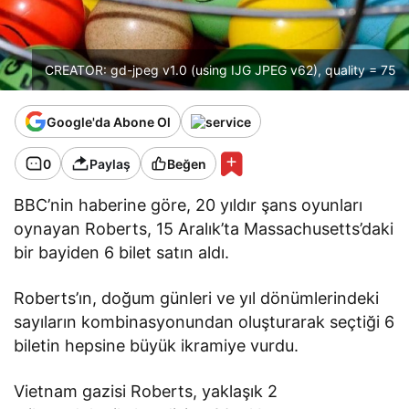
CREATOR: gd-jpeg v1.0 (using IJG JPEG v62), quality = 75
Google'da Abone Ol
0
Paylaş
Beğen
BBC’nin haberine göre, 20 yıldır şans oyunları
oynayan Roberts, 15 Aralık’ta Massachusetts’daki
bir bayiden 6 bilet satın aldı.
Roberts’ın, doğum günleri ve yıl dönümlerindeki
sayıların kombinasyonundan oluşturarak seçtiği 6
biletin hepsine büyük ikramiye vurdu.
Vietnam gazisi Roberts, yaklaşık 2