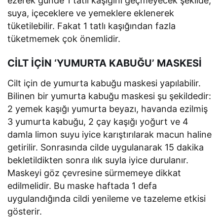
ezerek günde 1 tatlı kaşığını geçmeyecek şekilde,
suya, içeceklere ve yemeklere eklenerek
tüketilebilir. Fakat 1 tatlı kaşığından fazla
tüketmemek çok önemlidir.
CİLT İÇİN ‘YUMURTA KABUĞU’ MASKESİ
Cilt için de yumurta kabuğu maskesi yapılabilir.
Bilinen bir yumurta kabuğu maskesi şu şekildedir:
2 yemek kaşığı yumurta beyazı, havanda ezilmiş
3 yumurta kabuğu, 2 çay kaşığı yoğurt ve 4
damla limon suyu iyice karıştırılarak macun haline
getirilir. Sonrasında cilde uygulanarak 15 dakika
bekletildikten sonra ılık suyla iyice durulanır.
Maskeyi göz çevresine sürmemeye dikkat
edilmelidir. Bu maske haftada 1 defa
uygulandığında cildi yenileme ve tazeleme etkisi
gösterir.