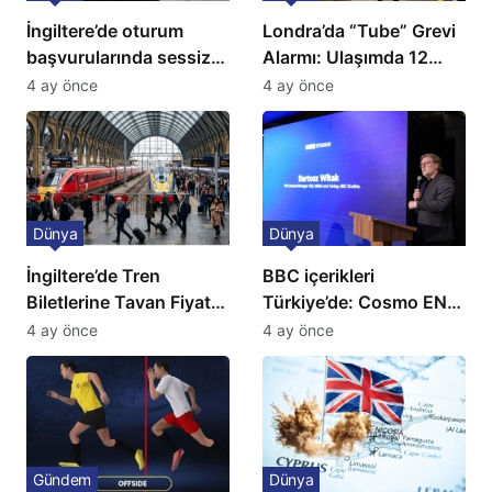
İngiltere’de oturum
Londra’da “Tube” Grevi
başvurularında sessiz
Alarmı: Ulaşımda 12
kriz: Büyükelçilikten
Günlük Kaos Kapıda
4 ay önce
4 ay önce
açıklama!
Dünya
Dünya
İngiltere’de Tren
BBC içerikleri
Biletlerine Tavan Fiyat:
Türkiye’de: Cosmo EN
Ulaşımda Yeni
ve BBC Player yayında
4 ay önce
4 ay önce
Düzenleme
Gündem
Dünya