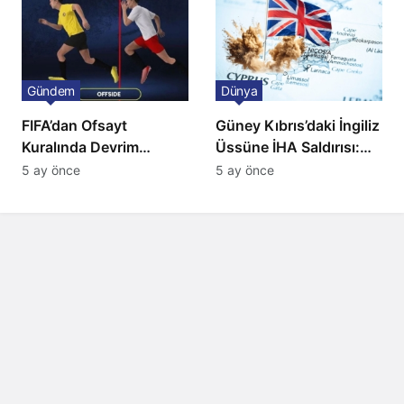
Gündem
Dünya
FIFA’dan Ofsayt
Güney Kıbrıs’daki İngiliz
Kuralında Devrim
Üssüne İHA Saldırısı:
Niteliğinde Onay
Patlama, Sirenler ve
5 ay önce
5 ay önce
Alarm Durumu