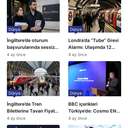
Dünya
Dünya
İngiltere’de oturum
Londra’da “Tube” Grevi
başvurularında sessiz
Alarmı: Ulaşımda 12
kriz: Büyükelçilikten
Günlük Kaos Kapıda
4 ay önce
4 ay önce
açıklama!
Dünya
Dünya
İngiltere’de Tren
BBC içerikleri
Biletlerine Tavan Fiyat:
Türkiye’de: Cosmo EN
Ulaşımda Yeni
ve BBC Player yayında
4 ay önce
4 ay önce
Düzenleme