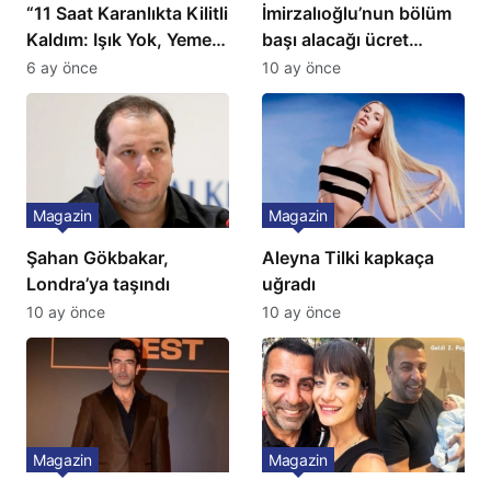
“11 Saat Karanlıkta Kilitli
İmirzalıoğlu’nun bölüm
Kaldım: Işık Yok, Yemek
başı alacağı ücret
Yok, Tuvalet Yok!”
Türkiye’de bir ilk:
6 ay önce
10 ay önce
Çağla Şikel’den Şok
Gözünü 2 ilçeye dikti!
İtiraf
Magazin
Magazin
Şahan Gökbakar,
Aleyna Tilki kapkaça
Londra’ya taşındı
uğradı
10 ay önce
10 ay önce
Magazin
Magazin