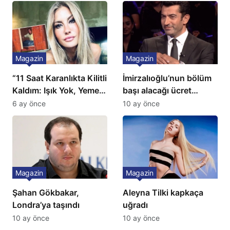
Magazin
Magazin
“11 Saat Karanlıkta Kilitli
İmirzalıoğlu’nun bölüm
Kaldım: Işık Yok, Yemek
başı alacağı ücret
Yok, Tuvalet Yok!”
Türkiye’de bir ilk:
6 ay önce
10 ay önce
Çağla Şikel’den Şok
Gözünü 2 ilçeye dikti!
İtiraf
Magazin
Magazin
Şahan Gökbakar,
Aleyna Tilki kapkaça
Londra’ya taşındı
uğradı
10 ay önce
10 ay önce