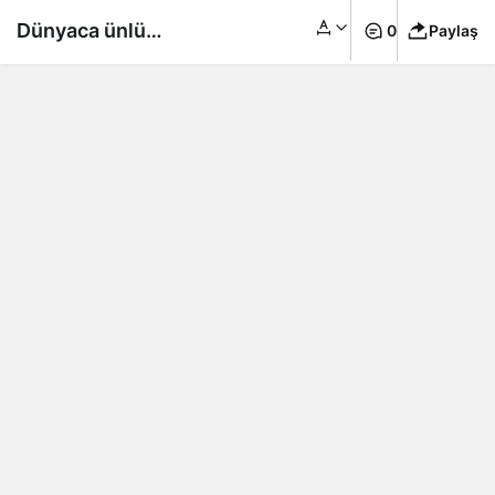
Dünyaca ünlü
0
Paylaş
isimlerden Ramazan
mesajları