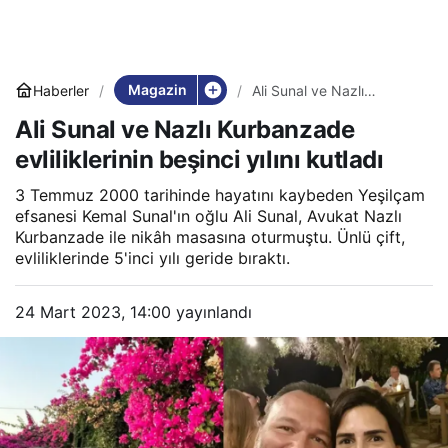
Magazin
Haberler
Ali Sunal ve Nazlı
Kurbanzade evliliklerinin
Ali Sunal ve Nazlı Kurbanzade
beşinci yılını kutladı
evliliklerinin beşinci yılını kutladı
3 Temmuz 2000 tarihinde hayatını kaybeden Yeşilçam
efsanesi Kemal Sunal'ın oğlu Ali Sunal, Avukat Nazlı
Kurbanzade ile nikâh masasına oturmuştu. Ünlü çift,
evliliklerinde 5'inci yılı geride bıraktı.
24 Mart 2023, 14:00
yayınlandı