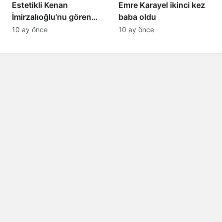
Estetikli Kenan
Emre Karayel ikinci kez
İmirzalıoğlu’nu gören
baba oldu
tanıyamıyor: Son hali
10 ay önce
10 ay önce
şaşırttı