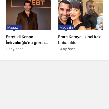
Magazin
Magazin
Estetikli Kenan
Emre Karayel ikinci kez
İmirzalıoğlu’nu gören
baba oldu
tanıyamıyor: Son hali
10 ay önce
10 ay önce
şaşırttı