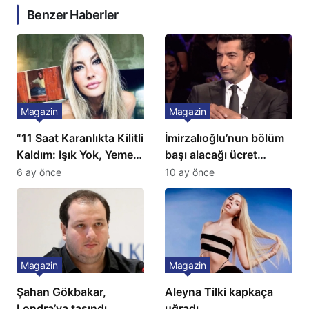
Benzer Haberler
Magazin
Magazin
“11 Saat Karanlıkta Kilitli
İmirzalıoğlu’nun bölüm
Kaldım: Işık Yok, Yemek
başı alacağı ücret
Yok, Tuvalet Yok!”
Türkiye’de bir ilk:
6 ay önce
10 ay önce
Çağla Şikel’den Şok
Gözünü 2 ilçeye dikti!
İtiraf
Magazin
Magazin
Şahan Gökbakar,
Aleyna Tilki kapkaça
Londra’ya taşındı
uğradı