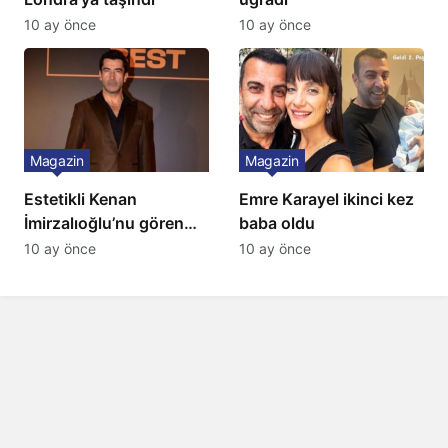
10 ay önce
10 ay önce
Magazin
Magazin
Estetikli Kenan
Emre Karayel ikinci kez
İmirzalıoğlu’nu gören
baba oldu
tanıyamıyor: Son hali
10 ay önce
10 ay önce
şaşırttı