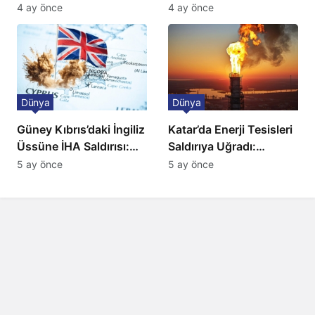
Ulaşımda Yeni
ve BBC Player yayında
4 ay önce
4 ay önce
Düzenleme
Dünya
Dünya
Güney Kıbrıs’daki İngiliz
Katar’da Enerji Tesisleri
Üssüne İHA Saldırısı:
Saldırıya Uğradı:
Patlama, Sirenler ve
Avrupa’da Doğalgaz
5 ay önce
5 ay önce
Alarm Durumu
Fiyatlarında Sert Artış