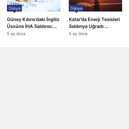
Dünya
Dünya
Güney Kıbrıs’daki İngiliz
Katar’da Enerji Tesisleri
Üssüne İHA Saldırısı:
Saldırıya Uğradı:
Patlama, Sirenler ve
Avrupa’da Doğalgaz
5 ay önce
5 ay önce
Alarm Durumu
Fiyatlarında Sert Artış