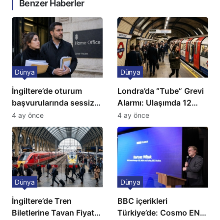
Benzer Haberler
Dünya
Dünya
İngiltere’de oturum
Londra’da “Tube” Grevi
başvurularında sessiz
Alarmı: Ulaşımda 12
kriz: Büyükelçilikten
Günlük Kaos Kapıda
4 ay önce
4 ay önce
açıklama!
Dünya
Dünya
İngiltere’de Tren
BBC içerikleri
Biletlerine Tavan Fiyat:
Türkiye’de: Cosmo EN