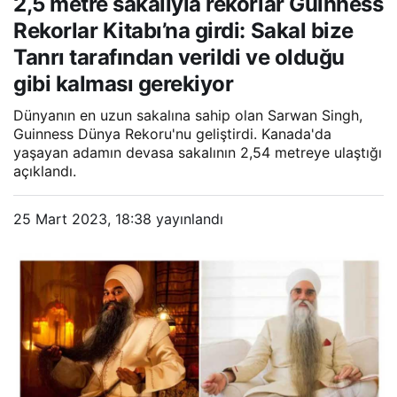
2,5 metre sakalıyla rekorlar Guinness
tarafından verildi ve olduğu
Rekorlar Kitabı’na girdi: Sakal bize
gibi kalması gerekiyor
Tanrı tarafından verildi ve olduğu
gibi kalması gerekiyor
Dünyanın en uzun sakalına sahip olan Sarwan Singh,
Guinness Dünya Rekoru'nu geliştirdi. Kanada'da
yaşayan adamın devasa sakalının 2,54 metreye ulaştığı
açıklandı.
25 Mart 2023, 18:38
yayınlandı