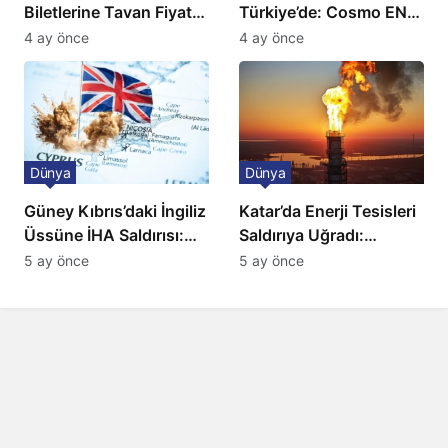
Biletlerine Tavan Fiyat:
Türkiye’de: Cosmo EN
Ulaşımda Yeni
ve BBC Player yayında
4 ay önce
4 ay önce
Düzenleme
Dünya
Dünya
Güney Kıbrıs’daki İngiliz
Katar’da Enerji Tesisleri
Üssüne İHA Saldırısı:
Saldırıya Uğradı:
Patlama, Sirenler ve
Avrupa’da Doğalgaz
5 ay önce
5 ay önce
Alarm Durumu
Fiyatlarında Sert Artış