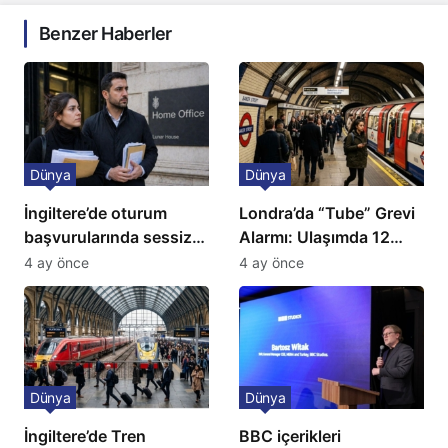
Benzer Haberler
Dünya
Dünya
İngiltere’de oturum
Londra’da “Tube” Grevi
başvurularında sessiz
Alarmı: Ulaşımda 12
kriz: Büyükelçilikten
Günlük Kaos Kapıda
4 ay önce
4 ay önce
açıklama!
Dünya
Dünya
İngiltere’de Tren
BBC içerikleri