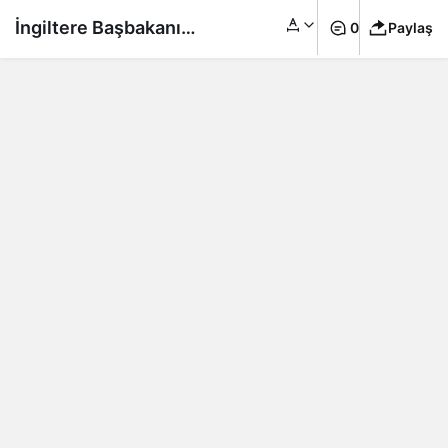
İngiltere Başbakanı
0
Paylaş
Sunak’tan
Netenyahu’ya
‘Gerilimi düşür’ çağrısı