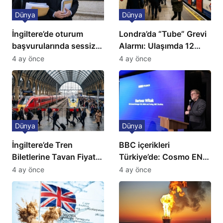
Dünya
Dünya
İngiltere’de oturum
Londra’da “Tube” Grevi
başvurularında sessiz
Alarmı: Ulaşımda 12
kriz: Büyükelçilikten
Günlük Kaos Kapıda
4 ay önce
4 ay önce
açıklama!
Dünya
Dünya
İngiltere’de Tren
BBC içerikleri
Biletlerine Tavan Fiyat:
Türkiye’de: Cosmo EN
Ulaşımda Yeni
ve BBC Player yayında
4 ay önce
4 ay önce
Düzenleme