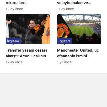
rekoru kırdı
voleybolcuları ve
servetleri açıklandı:
10 ay önce
11 ay önce
Listede 2 Türk yıldız
bulunuyor
İngiltere
İngiltere
Transfer yasağı cezası
Manchester United, üç
almıştı: Acun Ilıcalı’nın
efsanenin ismini
ekibi Hull City’ye kötü
yasakladı
12 ay önce
1 yıl önce
haber!