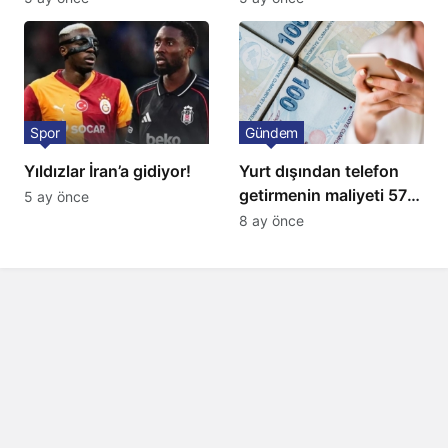
Spor
Gündem
Yıldızlar İran’a gidiyor!
Yurt dışından telefon
getirmenin maliyeti 57
5 ay önce
bin lira oldu
8 ay önce