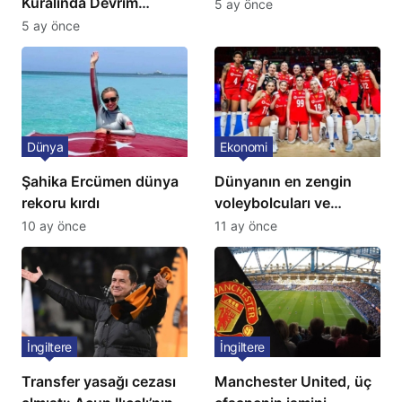
Kuralında Devrim
5 ay önce
Niteliğinde Onay
5 ay önce
Dünya
Ekonomi
Şahika Ercümen dünya
Dünyanın en zengin
rekoru kırdı
voleybolcuları ve
servetleri açıklandı:
10 ay önce
11 ay önce
Listede 2 Türk yıldız
bulunuyor
İngiltere
İngiltere
Transfer yasağı cezası
Manchester United, üç