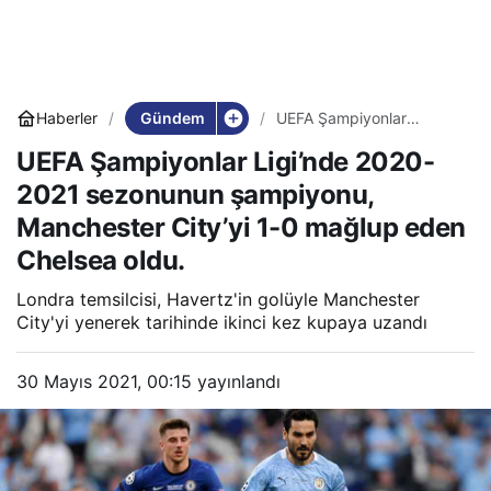
Gündem
Haberler
UEFA Şampiyonlar
Ligi’nde 2020-2021
UEFA Şampiyonlar Ligi’nde 2020-
sezonunun şampiyonu,
Manchester City’yi 1-0
2021 sezonunun şampiyonu,
mağlup eden Chelsea
oldu.
Manchester City’yi 1-0 mağlup eden
Chelsea oldu.
Londra temsilcisi, Havertz'in golüyle Manchester
City'yi yenerek tarihinde ikinci kez kupaya uzandı
30 Mayıs 2021, 00:15
yayınlandı