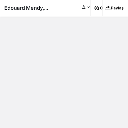
Edouard Mendy,
0
Paylaş
Şampiyonlar Ligi
tarihine geçti!