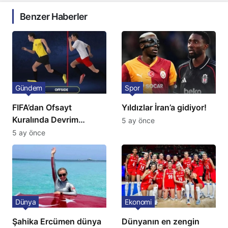
Benzer Haberler
Gündem
Spor
FIFA’dan Ofsayt
Yıldızlar İran’a gidiyor!
Kuralında Devrim
5 ay önce
Niteliğinde Onay
5 ay önce
Dünya
Ekonomi
Şahika Ercümen dünya
Dünyanın en zengin