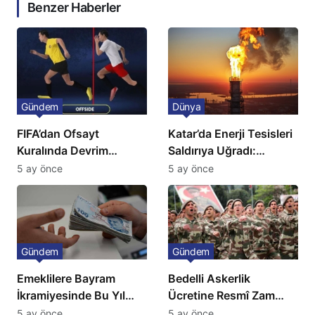
Benzer Haberler
Gündem
Dünya
FIFA’dan Ofsayt
Katar’da Enerji Tesisleri
Kuralında Devrim
Saldırıya Uğradı:
Niteliğinde Onay
Avrupa’da Doğalgaz
5 ay önce
5 ay önce
Fiyatlarında Sert Artış
Gündem
Gündem
Emeklilere Bayram
Bedelli Askerlik
İkramiyesinde Bu Yıl
Ücretine Resmî Zam
Artış Gelmeyecek
Geliyor
5 ay önce
5 ay önce