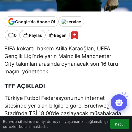
Google'da Abone Ol
0
Paylaş
Beğen
FIFA kokartlı hakem Atilla Karaoğlan, UEFA
Gençlik Ligi’nde yarın Mainz ile Manchester
City takımları arasında oynanacak son 16 turu
maçını yönetecek.
TFF AÇIKLADI
Türkiye Futbol Federasyonu’nun internet
sitesinde yer alan bilgilere göre, Bruchweg
Stadı’nda TSİ 18.00’de başlayacak müsabakada
düdük çalacak olan Atilla Karaoğlan’ın
Bu web sitesinde en iyi deneyimi yaşamanızı sağlamak için
Kabul
çerezler kullanılmaktadır.
yardımcılıklarını Ceyhun Sesigüzel ve Cevdet