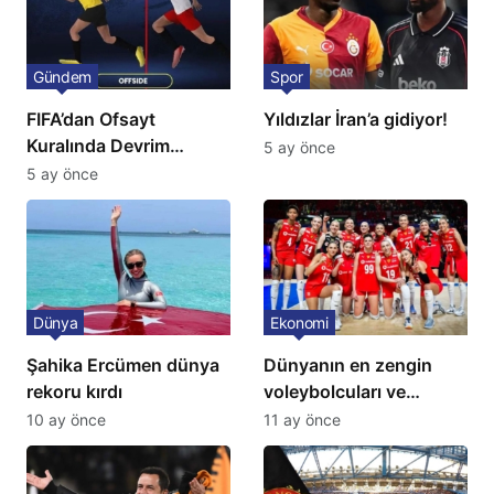
Gündem
Spor
FIFA’dan Ofsayt
Yıldızlar İran’a gidiyor!
Kuralında Devrim
5 ay önce
Niteliğinde Onay
5 ay önce
Dünya
Ekonomi
Şahika Ercümen dünya
Dünyanın en zengin
rekoru kırdı
voleybolcuları ve
servetleri açıklandı:
10 ay önce
11 ay önce
Listede 2 Türk yıldız
bulunuyor