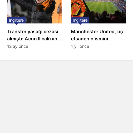
İngiltere
İngiltere
Transfer yasağı cezası
Manchester United, üç
almıştı: Acun Ilıcalı’nın
efsanenin ismini
ekibi Hull City’ye kötü
yasakladı
12 ay önce
1 yıl önce
haber!