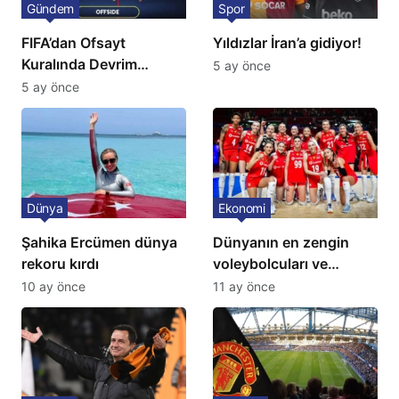
Gündem
Spor
FIFA’dan Ofsayt
Yıldızlar İran’a gidiyor!
Kuralında Devrim
5 ay önce
Niteliğinde Onay
5 ay önce
Dünya
Ekonomi
Şahika Ercümen dünya
Dünyanın en zengin
rekoru kırdı
voleybolcuları ve
servetleri açıklandı:
10 ay önce
11 ay önce
Listede 2 Türk yıldız
bulunuyor