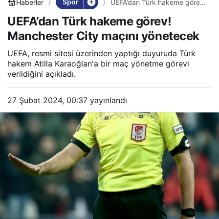
Spor
Haberler
UEFA’dan Türk hakeme görev!
Manchester City maçını
UEFA’dan Türk hakeme görev!
yönetecek
Manchester City maçını yönetecek
UEFA, resmi sitesi üzerinden yaptığı duyuruda Türk
hakem Atilla Karaoğlan'a bir maç yönetme görevi
verildiğini açıkladı.
27 Şubat 2024, 00:37
yayınlandı