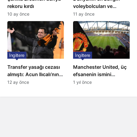
rekoru kırdı
voleybolcuları ve
servetleri açıklandı:
10 ay önce
11 ay önce
Listede 2 Türk yıldız
bulunuyor
İngiltere
İngiltere
Transfer yasağı cezası
Manchester United, üç
almıştı: Acun Ilıcalı’nın
efsanenin ismini
ekibi Hull City’ye kötü
yasakladı
12 ay önce
1 yıl önce
haber!