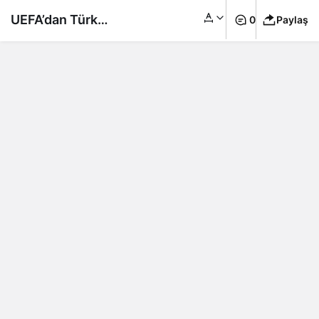
UEFA’dan Türk
0
Paylaş
hakeme görev!
Manchester City
maçını yönetecek