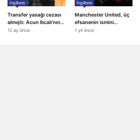
İngiltere
İngiltere
Transfer yasağı cezası
Manchester United, üç
almıştı: Acun Ilıcalı’nın
efsanenin ismini
ekibi Hull City’ye kötü
yasakladı
12 ay önce
1 yıl önce
haber!