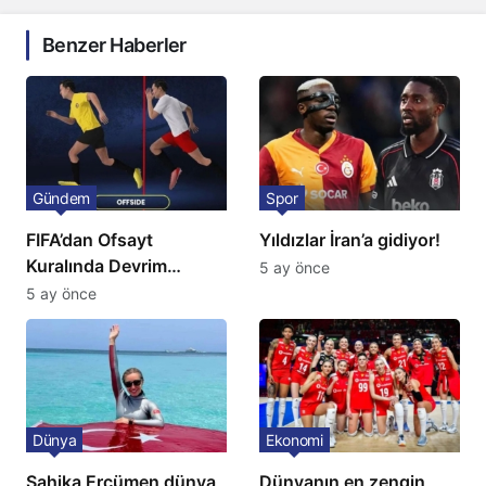
Benzer Haberler
Gündem
Spor
FIFA’dan Ofsayt
Yıldızlar İran’a gidiyor!
Kuralında Devrim
5 ay önce
Niteliğinde Onay
5 ay önce
Dünya
Ekonomi
Şahika Ercümen dünya
Dünyanın en zengin