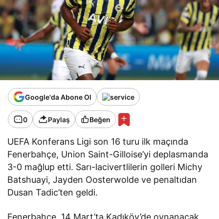
Google'da Abone Ol
0
Paylaş
Beğen
UEFA Konferans Ligi son 16 turu ilk maçında
Fenerbahçe, Union Saint-Gilloise’yi deplasmanda
3-0 mağlup etti. Sarı-lacivertlilerin golleri Michy
Batshuayi, Jayden Oosterwolde ve penaltıdan
Dusan Tadic’ten geldi.
Fenerbahçe, 14 Mart’ta Kadıköy’de oynanacak