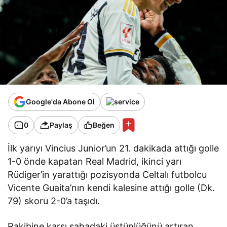
Google'da Abone Ol
0
Paylaş
Beğen
İlk yarıyı Vincius Junior’un 21. dakikada attığı golle
1-0 önde kapatan Real Madrid, ikinci yarı
Rüdiger’in yarattığı pozisyonda Celtalı futbolcu
Vicente Guaita’nın kendi kalesine attığı golle (Dk.
79) skoru 2-0’a taşıdı.
Rakibine karşı sahadaki üstünlüğünü artıran