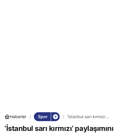
Spor
Haberler
‘İstanbul sarı kırmızı’
paylaşımını beğenen Arda
‘İstanbul sarı kırmızı’ paylaşımını
Güler’den açıklama!