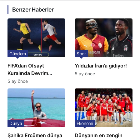
Benzer Haberler
Gündem
Spor
FIFA’dan Ofsayt
Yıldızlar İran’a gidiyor!
Kuralında Devrim
5 ay önce
Niteliğinde Onay
5 ay önce
Dünya
Ekonomi
Şahika Ercümen dünya
Dünyanın en zengin