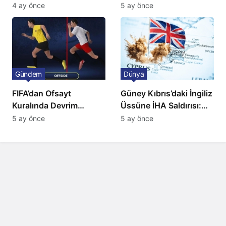
Ulaşımda Yeni
klasik yorumuyla
4 ay önce
5 ay önce
Düzenleme
sahnede
Gündem
Dünya
FIFA’dan Ofsayt
Güney Kıbrıs’daki İngiliz
Kuralında Devrim
Üssüne İHA Saldırısı:
Niteliğinde Onay
Patlama, Sirenler ve
5 ay önce
5 ay önce
Alarm Durumu