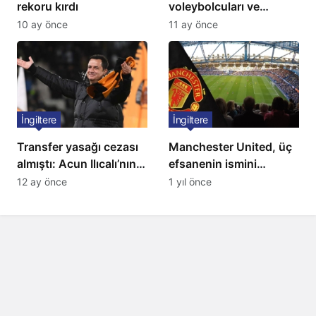
rekoru kırdı
voleybolcuları ve
servetleri açıklandı:
10 ay önce
11 ay önce
Listede 2 Türk yıldız
bulunuyor
İngiltere
İngiltere
Transfer yasağı cezası
Manchester United, üç
almıştı: Acun Ilıcalı’nın
efsanenin ismini
ekibi Hull City’ye kötü
yasakladı
12 ay önce
1 yıl önce
haber!