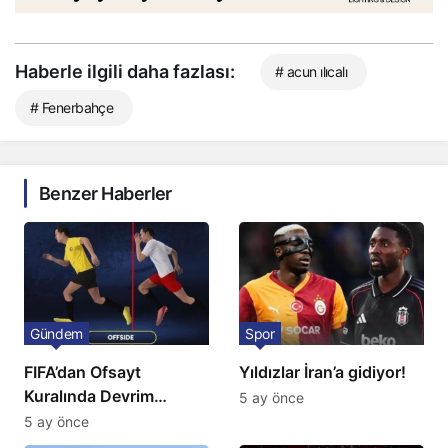
Haberle ilgili daha fazlası:
# acun ılıcalı
# Fenerbahçe
Benzer Haberler
Gündem
Spor
FIFA’dan Ofsayt
Yıldızlar İran’a gidiyor!
Kuralında Devrim
5 ay önce
Niteliğinde Onay
5 ay önce