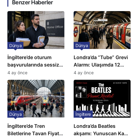
Benzer Haberler
Dünya
Dünya
İngiltere’de oturum
Londra’da “Tube” Grevi
başvurularında sessiz
Alarmı: Ulaşımda 12
kriz: Büyükelçilikten
Günlük Kaos Kapıda
4 ay önce
4 ay önce
açıklama!
Dünya
İngiltere
İngiltere’de Tren
Londra’da Beatles
Biletlerine Tavan Fiyat:
akşamı: Yunuscan Kaya