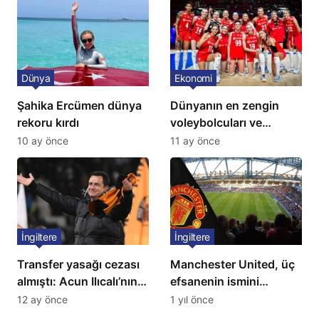
Dünya
Ekonomi
Şahika Ercümen dünya
Dünyanın en zengin
rekoru kırdı
voleybolcuları ve
servetleri açıklandı:
10 ay önce
11 ay önce
Listede 2 Türk yıldız
bulunuyor
İngiltere
İngiltere
Transfer yasağı cezası
Manchester United, üç
almıştı: Acun Ilıcalı’nın
efsanenin ismini
ekibi Hull City’ye kötü
yasakladı
12 ay önce
1 yıl önce
haber!