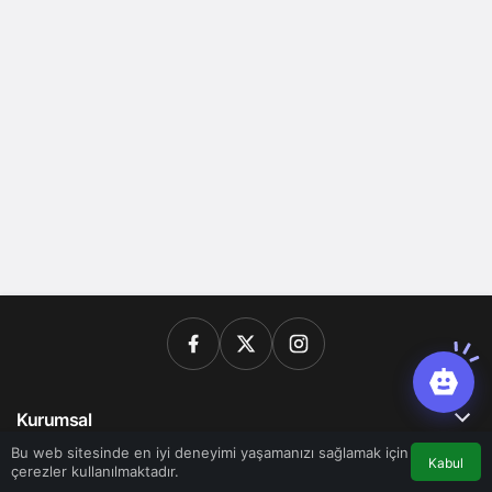
Kurumsal
Bu web sitesinde en iyi deneyimi yaşamanızı sağlamak için
Kabul
çerezler kullanılmaktadır.
Bağlantılar