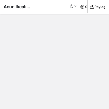
Acun Ilıcalı
0
Paylaş
Fenerbahçe’de: Ali
Koç’un teklifini kabul
etti!