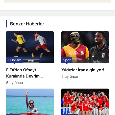
Benzer Haberler
Gündem
Spor
FIFA’dan Ofsayt
Yıldızlar İran’a gidiyor!
Kuralında Devrim
5 ay önce
Niteliğinde Onay
5 ay önce