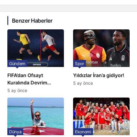
Benzer Haberler
Gündem
Spor
FIFA’dan Ofsayt
Yıldızlar İran’a gidiyor!
Kuralında Devrim
5 ay önce
Niteliğinde Onay
5 ay önce
Dünya
Ekonomi