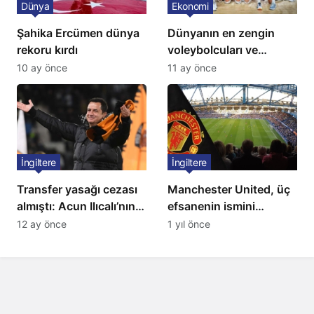
Dünya
Ekonomi
Şahika Ercümen dünya
Dünyanın en zengin
rekoru kırdı
voleybolcuları ve
servetleri açıklandı:
10 ay önce
11 ay önce
Listede 2 Türk yıldız
bulunuyor
İngiltere
İngiltere
Transfer yasağı cezası
Manchester United, üç
almıştı: Acun Ilıcalı’nın
efsanenin ismini
ekibi Hull City’ye kötü
yasakladı
12 ay önce
1 yıl önce
haber!