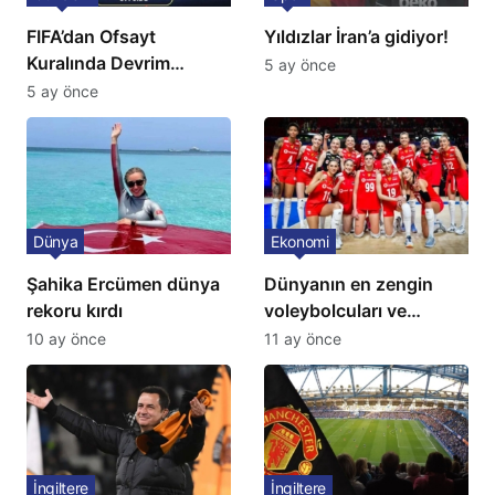
FIFA’dan Ofsayt
Yıldızlar İran’a gidiyor!
Kuralında Devrim
5 ay önce
Niteliğinde Onay
5 ay önce
Dünya
Ekonomi
Şahika Ercümen dünya
Dünyanın en zengin
rekoru kırdı
voleybolcuları ve
servetleri açıklandı:
10 ay önce
11 ay önce
Listede 2 Türk yıldız
bulunuyor
İngiltere
İngiltere