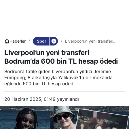
Spor
Haberler
Liverpool’un yeni transferi
Bodrum’da 600 bin TL hesap
Liverpool’un yeni transferi
ödedi
Bodrum’da 600 bin TL hesap ödedi
Bodrum’a tatile giden Liverpool’un yıldızı Jeremie
Frimpong, 8 arkadaşıyla Yalıkavak’ta bir mekanda
eğlendi. 600 bin TL hesap ödedi.
20 Haziran 2025, 01:49
yayınlandı