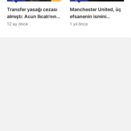
Transfer yasağı cezası
Manchester United, üç
almıştı: Acun Ilıcalı’nın
efsanenin ismini
ekibi Hull City’ye kötü
yasakladı
12 ay önce
1 yıl önce
haber!