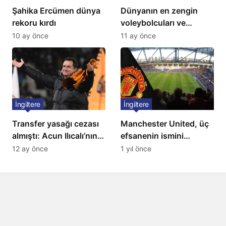
Şahika Ercümen dünya
Dünyanın en zengin
rekoru kırdı
voleybolcuları ve
servetleri açıklandı:
10 ay önce
11 ay önce
Listede 2 Türk yıldız
bulunuyor
İngiltere
İngiltere
Transfer yasağı cezası
Manchester United, üç
almıştı: Acun Ilıcalı’nın
efsanenin ismini
ekibi Hull City’ye kötü
yasakladı
12 ay önce
1 yıl önce
haber!