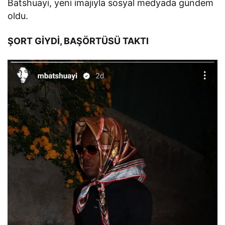
Batshuayi, yeni imajıyla sosyal medyada gündem
oldu.
ŞORT GİYDİ, BAŞÖRTÜSÜ TAKTI