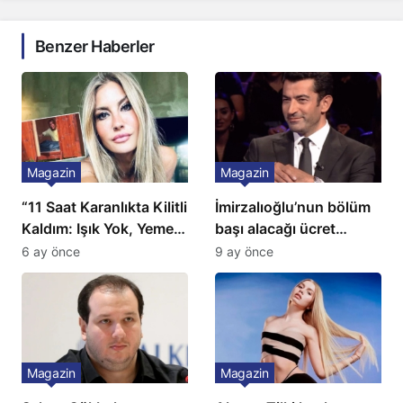
Benzer Haberler
Magazin
Magazin
“11 Saat Karanlıkta Kilitli
İmirzalıoğlu’nun bölüm
Kaldım: Işık Yok, Yemek
başı alacağı ücret
Yok, Tuvalet Yok!”
Türkiye’de bir ilk:
6 ay önce
9 ay önce
Çağla Şikel’den Şok
Gözünü 2 ilçeye dikti!
İtiraf
Magazin
Magazin