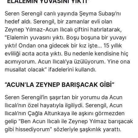
“ELALEMİN YUVASINI YIKTI”
Seren Serengil canlı yayında Şeyma Subaşı’nı
hedef aldı. Serengil, bir zamanlar evli olan
Zeynep Yılmaz-Acun Ilıcalı çiftini hatırlatarak,
“Elalemin yuvasını yıktı. Boşu boşuna bir yuvayı
yıktı! Ondan ona gidecek bir kız işte… 15 yıllık
evliliği acıta acıta yıktı. Bu nedenle kendisine hiç
acımıyorum. Acun Ilıcalı’ya üzülüyorum. Yine ona
musallat olacak” ifadelerini kullandı.
“ACUN’LA ZEYNEP BARIŞACAK GİBİ”
Seren Serengil’in şaşırtan bir yorumu da Acun
Ilıcalı’nın özel hayatıyla ilgiliydi. Serengil, Acun
Ilıcalı’nın Çağla Altunkaya ile aşkını görmezden
gelip “Ben Acun Ilıcalı ile Zeynep Yılmaz barışacak
gibi hissediyorum” sözleriyle şaşkınlık yarattı.