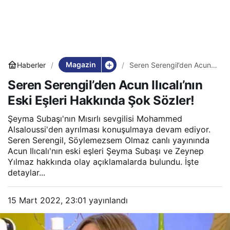
Magazin
Haberler
Seren Serengil’den Acun
Ilıcalı’nın Eski Eşleri
Seren Serengil’den Acun Ilıcalı’nın
Hakkında Şok Sözler!
Eski Eşleri Hakkında Şok Sözler!
Şeyma Subaşı'nın Mısırlı sevgilisi Mohammed
Alsaloussi'den ayrılması konuşulmaya devam ediyor.
Seren Serengil, Söylemezsem Olmaz canlı yayınında
Acun Ilıcalı'nın eski eşleri Şeyma Subaşı ve Zeynep
Yılmaz hakkında olay açıklamalarda bulundu. İşte
detaylar...
15 Mart 2022, 23:01
yayınlandı