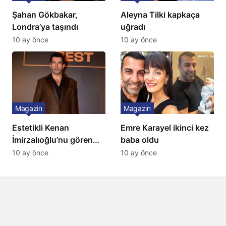
Şahan Gökbakar,
Aleyna Tilki kapkaça
Londra’ya taşındı
uğradı
10 ay önce
10 ay önce
Magazin
Magazin
Estetikli Kenan
Emre Karayel ikinci kez
İmirzalıoğlu’nu gören
baba oldu
tanıyamıyor: Son hali
10 ay önce
10 ay önce
şaşırttı