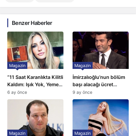
Benzer Haberler
Magazin
Magazin
“11 Saat Karanlıkta Kilitli
İmirzalıoğlu’nun bölüm
Kaldım: Işık Yok, Yemek
başı alacağı ücret
Yok, Tuvalet Yok!”
Türkiye’de bir ilk:
6 ay önce
9 ay önce
Çağla Şikel’den Şok
Gözünü 2 ilçeye dikti!
İtiraf
Magazin
Magazin