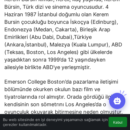
Bürsin, Türk dizi ve sinema oyuncusudur. 4
Haziran 1987 İstanbul doğumlu olan Kerem
Bursin çocukluğu boyunca İskoçya (Edinburg),
Endonezya (Medan, Cakarta), Birleşik Arap
Emirlikleri (Abu Dabi, Dubai),Türkiye
(Ankara,İstanbul), Malezya (Kuala Lumpur), ABD
(Teksas, Boston, Los Angeles) gibi ülkelerde
yaşadıktan sonra 1999’da 12 yaşındayken
ailesiyle birlikte ABD’ye yerleşmiştir.
Emerson College Boston’da pazarlama iletişimi
bölümünde okurken okulun bazı film ve
tiyatrolarında rol almıştır. Orada gördüğü ilgi
kendisinin son sömetrını Los Angeles’da o
oyunculuk okuyarak bitirmesine neden olmuştur.
ABD genelindeki liseler arası tiyatro yarışmasında
Bu web sitesinde en iyi deneyimi yaşamanızı sağlamak için
Kabul
çerezler kullanılmaktadır.
en iyi erkek oyuncu seçilmişti.