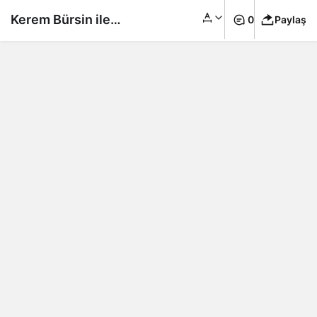
Kerem Bürsin ile
0
Paylaş
Yağmur Tanrısevsin
Aşk Yaşıyor Mu? İşte
Cevabı…