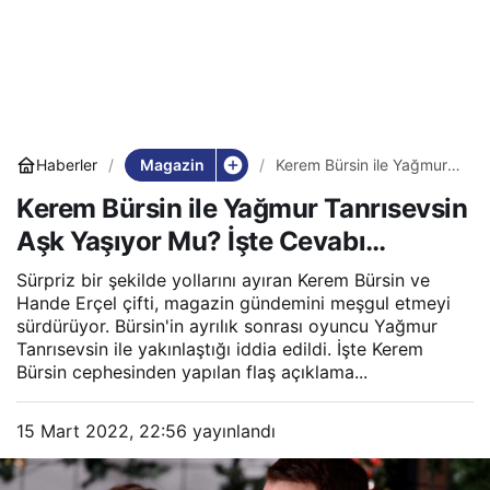
Magazin
Haberler
Kerem Bürsin ile Yağmur
Tanrısevsin Aşk Yaşıyor
Kerem Bürsin ile Yağmur Tanrısevsin
Mu? İşte Cevabı…
Aşk Yaşıyor Mu? İşte Cevabı…
Sürpriz bir şekilde yollarını ayıran Kerem Bürsin ve
Hande Erçel çifti, magazin gündemini meşgul etmeyi
sürdürüyor. Bürsin'in ayrılık sonrası oyuncu Yağmur
Tanrısevsin ile yakınlaştığı iddia edildi. İşte Kerem
Bürsin cephesinden yapılan flaş açıklama...
15 Mart 2022, 22:56
yayınlandı