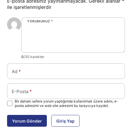
E-posta adresiniz yayınlanmayacak.
Gerekli alanlar
*
ile işaretlenmişlerdir
YORUMUNUZ
*
0
/30 karakter
Ad
*
E-Posta
*
Bir dahaki sefere yorum yaptığımda kullanılmak üzere adımı, e-
posta adresimi ve web site adresimi bu tarayıcıya kaydet.
Yorum Gönder
Giriş Yap