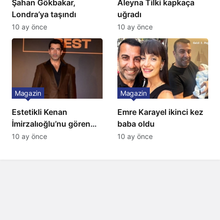
Şahan Gökbakar,
Aleyna Tilki kapkaça
Londra’ya taşındı
uğradı
10 ay önce
10 ay önce
Magazin
Magazin
Estetikli Kenan
Emre Karayel ikinci kez
İmirzalıoğlu’nu gören
baba oldu
tanıyamıyor: Son hali
10 ay önce
10 ay önce
şaşırttı