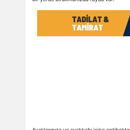
Ayaklarınıza ve ayakkabı içine antibakte