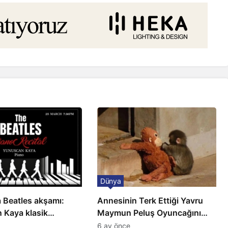
Dünya
 Beatles akşamı:
Annesinin Terk Ettiği Yavru
 Kaya klasik
Maymun Peluş Oyuncağını
a sahnede
Anne Bildi
6 ay önce