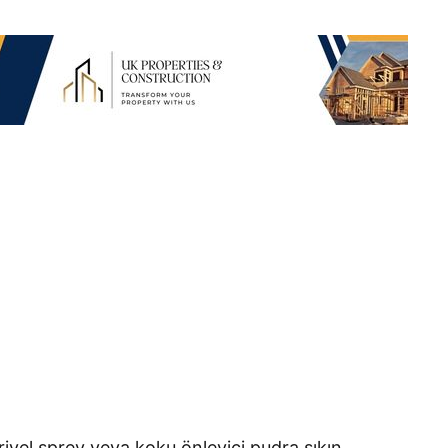
riyel sprey veya koku önleyici pudra sıkın.