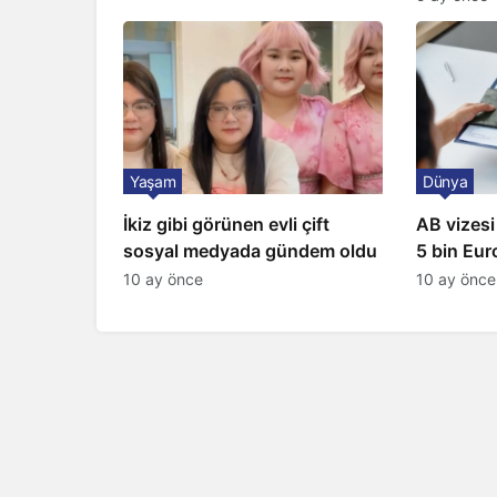
Yaşam
Dünya
İkiz gibi görünen evli çift
AB vizesi
sosyal medyada gündem oldu
5 bin Euro
satıyorlar
10 ay önce
10 ay önce