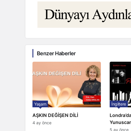
Benzer Haberler
Yaşam
İngiltere
AŞKIN DEĞİŞEN DİLİ
Londra’da
Yunuscan
4 ay önce
yorumuyl
5 ay önce