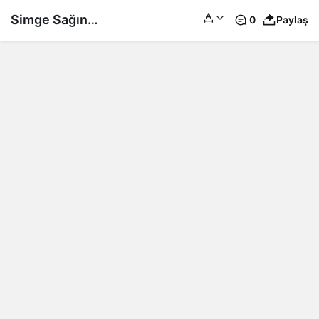
Simge Sağın
0
Paylaş
bikinisiyle sahne aldı