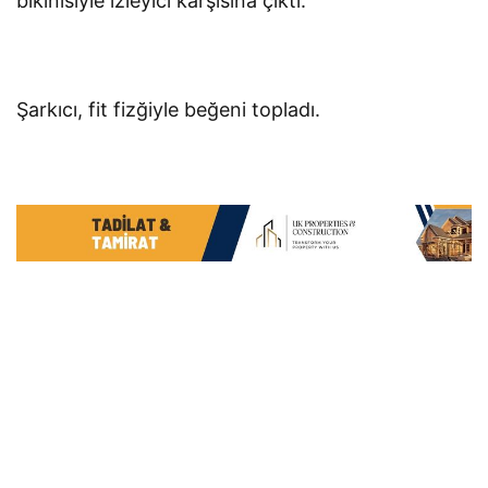
bikinisiyle izleyici karşısına çıktı.
Şarkıcı, fit fizğiyle beğeni topladı.