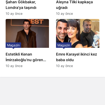
Şahan Gökbakar,
Aleyna Tilki kapkaça
Londra’ya taşındı
uğradı
10 ay önce
10 ay önce
Magazin
Magazin
Estetikli Kenan
Emre Karayel ikinci kez
İmirzalıoğlu’nu gören
baba oldu
tanıyamıyor: Son hali
10 ay önce
10 ay önce
şaşırttı