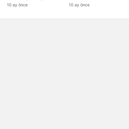
tanıyamıyor: Son hali
10 ay önce
10 ay önce
şaşırttı