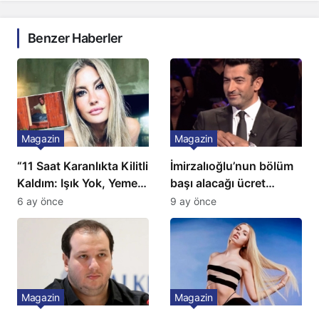
Benzer Haberler
Magazin
Magazin
“11 Saat Karanlıkta Kilitli
İmirzalıoğlu’nun bölüm
Kaldım: Işık Yok, Yemek
başı alacağı ücret
Yok, Tuvalet Yok!”
Türkiye’de bir ilk:
6 ay önce
9 ay önce
Çağla Şikel’den Şok
Gözünü 2 ilçeye dikti!
İtiraf
Magazin
Magazin