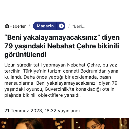
Magazin
Haberler
“Beni
yakalayamayacaksınız”
“Beni yakalayamayacaksınız” diyen
diyen 79 yaşındaki
Nebahat Çehre bikinili
79 yaşındaki Nebahat Çehre bikinili
görüntülendi
görüntülendi
Uzun süredir tatil yapmayan Nebahat Çehre, bu yaz
tercihini Türkiye'nin turizm cenneti Bodrum'dan yana
kullandı. Daha önce yaptığı bir açıklamada, basın
mensuplarına "Beni yakalayamayacaksınız" diyen 79
yaşındaki oyuncu, Güvercinlik'te konakladığı otelin
plajında bikinili objektiflere yansıdı.
21 Temmuz 2023, 18:32
yayınlandı