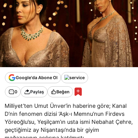
Google'da Abone Ol
0
Paylaş
Beğen
Milliyet’ten Umut Ünver’in haberine göre; Kanal
D’nin fenomen dizisi ‘Aşk-ı Memnu’nun Firdevs
Yöreoğlu’su, Yeşilçam’ın usta ismi Nebahat Çehre,
geçtiğimiz ay Nişantaşı’nda bir giyim
mağazasının açılışına katılmıştı.