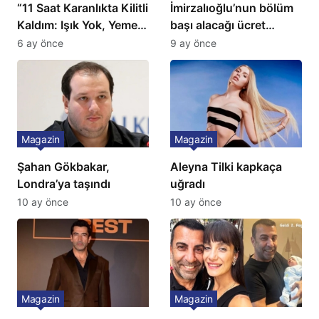
“11 Saat Karanlıkta Kilitli
İmirzalıoğlu’nun bölüm
Kaldım: Işık Yok, Yemek
başı alacağı ücret
Yok, Tuvalet Yok!”
Türkiye’de bir ilk:
6 ay önce
9 ay önce
Çağla Şikel’den Şok
Gözünü 2 ilçeye dikti!
İtiraf
Magazin
Magazin
Şahan Gökbakar,
Aleyna Tilki kapkaça
Londra’ya taşındı
uğradı
10 ay önce
10 ay önce
Magazin
Magazin