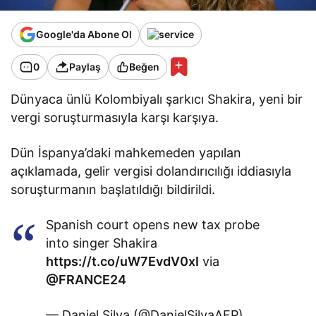
Google'da Abone Ol
0
Paylaş
Beğen
Dünyaca ünlü Kolombiyalı şarkıcı Shakira, yeni bir
vergi soruşturmasıyla karşı karşıya.
Dün İspanya’daki mahkemeden yapılan
açıklamada, gelir vergisi dolandırıcılığı iddiasıyla
soruşturmanın başlatıldığı bildirildi.
Spanish court opens new tax probe
into singer Shakira
https://t.co/uW7EvdV0xI
via
@FRANCE24
— Daniel Silva (@DanielSilvaAFP)