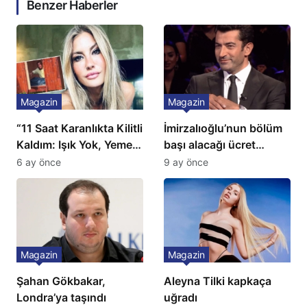
Benzer Haberler
Magazin
Magazin
“11 Saat Karanlıkta Kilitli
İmirzalıoğlu’nun bölüm
Kaldım: Işık Yok, Yemek
başı alacağı ücret
Yok, Tuvalet Yok!”
Türkiye’de bir ilk:
6 ay önce
9 ay önce
Çağla Şikel’den Şok
Gözünü 2 ilçeye dikti!
İtiraf
Magazin
Magazin
Şahan Gökbakar,
Aleyna Tilki kapkaça
Londra’ya taşındı
uğradı