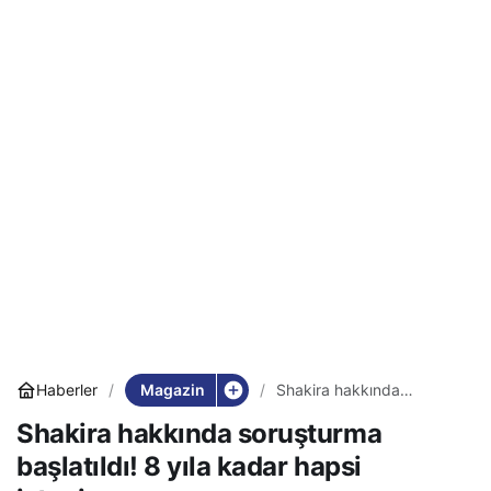
Magazin
Haberler
Shakira hakkında
soruşturma başlatıldı! 8
Shakira hakkında soruşturma
yıla kadar hapsi
isteniyor…
başlatıldı! 8 yıla kadar hapsi