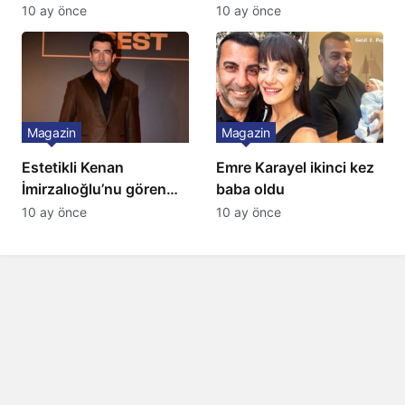
10 ay önce
10 ay önce
Magazin
Magazin
Estetikli Kenan
Emre Karayel ikinci kez
İmirzalıoğlu’nu gören
baba oldu
tanıyamıyor: Son hali
10 ay önce
10 ay önce
şaşırttı