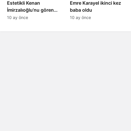
Estetikli Kenan
Emre Karayel ikinci kez
İmirzalıoğlu’nu gören
baba oldu
tanıyamıyor: Son hali
10 ay önce
10 ay önce
şaşırttı