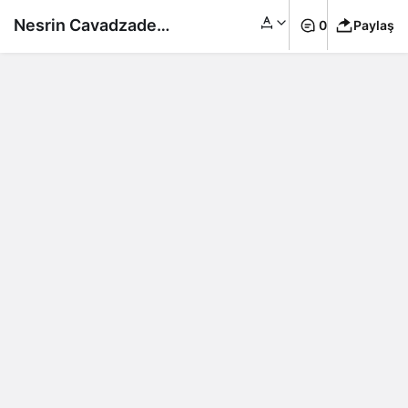
Nesrin Cavadzade
0
Paylaş
bikinisini çıkarıp sere
serpe güneşlendi