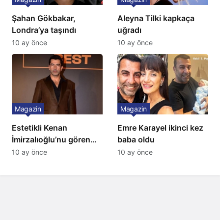
Şahan Gökbakar,
Aleyna Tilki kapkaça
Londra’ya taşındı
uğradı
10 ay önce
10 ay önce
Magazin
Magazin
Estetikli Kenan
Emre Karayel ikinci kez
İmirzalıoğlu’nu gören
baba oldu
tanıyamıyor: Son hali
10 ay önce
10 ay önce
şaşırttı