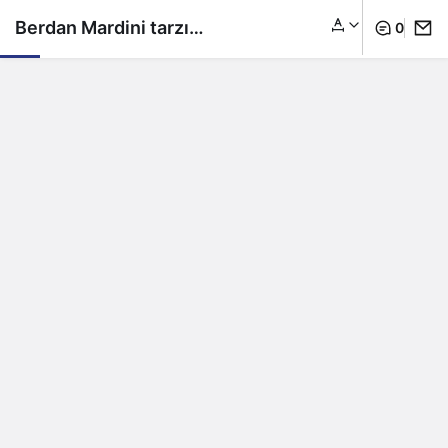
Berdan Mardini tarzı
0
şaşırttı…