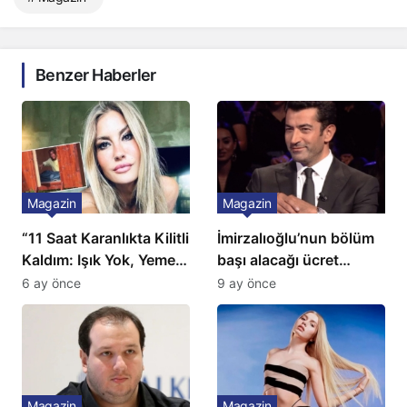
Benzer Haberler
Magazin
Magazin
“11 Saat Karanlıkta Kilitli
İmirzalıoğlu’nun bölüm
Kaldım: Işık Yok, Yemek
başı alacağı ücret
Yok, Tuvalet Yok!”
Türkiye’de bir ilk:
6 ay önce
9 ay önce
Çağla Şikel’den Şok
Gözünü 2 ilçeye dikti!
İtiraf
Magazin
Magazin