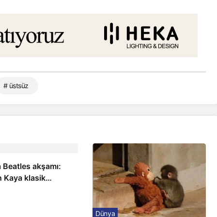
# üstsüz
 Beatles akşamı:
 Kaya klasik
a sahnede
Dünya