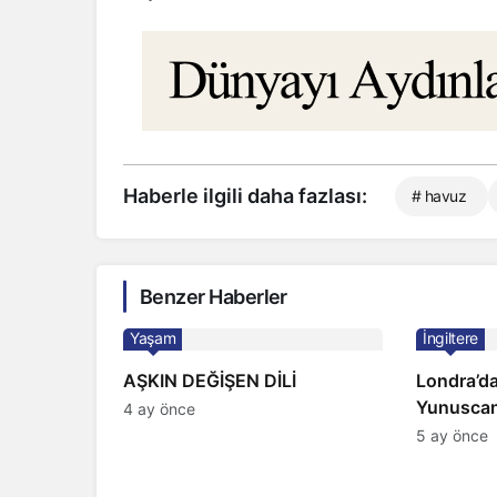
Haberle ilgili daha fazlası:
# havuz
Benzer Haberler
Yaşam
İngiltere
AŞKIN DEĞİŞEN DİLİ
Londra’da
Yunuscan
4 ay önce
yorumuyl
5 ay önce