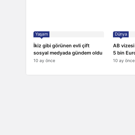
Yaşam
Dünya
İkiz gibi görünen evli çift
AB vizesi
sosyal medyada gündem oldu
5 bin Euro
satıyorlar
10 ay önce
10 ay önce