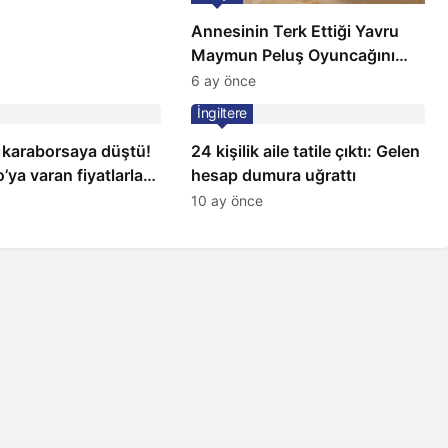
Annesinin Terk Ettiği Yavru
Maymun Peluş Oyuncağını
Anne Bildi
6 ay önce
İngiltere
 karaborsaya düştü!
24 kişilik aile tatile çıktı: Gelen
’ya varan fiyatlarla
hesap dumura uğrattı
10 ay önce