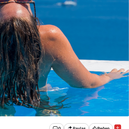
0
Paylaş
Beğen