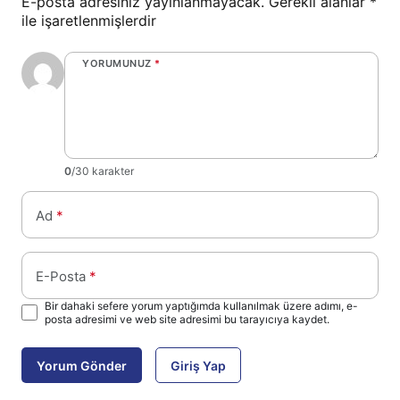
E-posta adresiniz yayınlanmayacak.
Gerekli alanlar
*
ile işaretlenmişlerdir
YORUMUNUZ
*
0
/30 karakter
Ad
*
E-Posta
*
Bir dahaki sefere yorum yaptığımda kullanılmak üzere adımı, e-
posta adresimi ve web site adresimi bu tarayıcıya kaydet.
Yorum Gönder
Giriş Yap