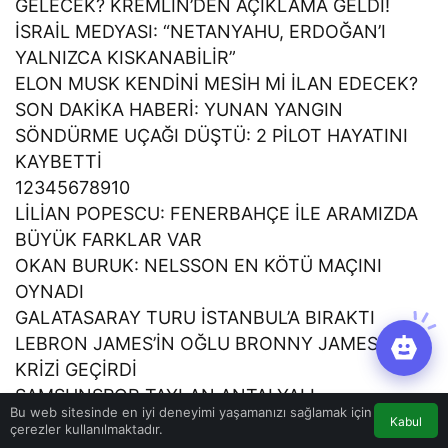
GELECEK? KREMLİN’DEN AÇIKLAMA GELDİ!
İSRAİL MEDYASI: “NETANYAHU, ERDOĞAN’I
YALNIZCA KISKANABİLİR”
ELON MUSK KENDİNİ MESİH Mİ İLAN EDECEK?
SON DAKİKA HABERİ: YUNAN YANGIN
SÖNDÜRME UÇAĞI DÜŞTÜ: 2 PİLOT HAYATINI
KAYBETTİ
12345678910
LİLİAN POPESCU: FENERBAHÇE İLE ARAMIZDA
BÜYÜK FARKLAR VAR
OKAN BURUK: NELSSON EN KÖTÜ MAÇINI
OYNADI
GALATASARAY TURU İSTANBUL’A BIRAKTI
LEBRON JAMES’İN OĞLU BRONNY JAMES KALP
KRİZİ GEÇİRDİ
SAMSUNSPOR TAYLAN ANTALYALI
Bu web sitesinde en iyi deneyimi yaşamanızı sağlamak için
TRANSFERİNİ AÇIKLADI
Kabul
çerezler kullanılmaktadır.
SALDIRIYA UĞRAYAN EMRECAN UZUNHAN