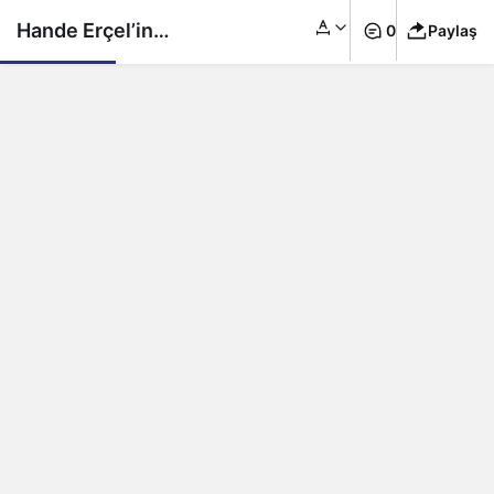
Hande Erçel’in
0
Paylaş
Mikonos pozları
gündem oldu