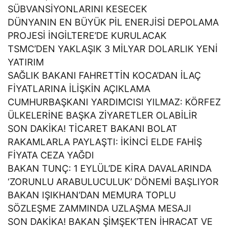
SÜBVANSİYONLARINI KESECEK
DÜNYANIN EN BÜYÜK PİL ENERJİSİ DEPOLAMA
PROJESİ İNGİLTERE’DE KURULACAK
TSMC’DEN YAKLAŞIK 3 MİLYAR DOLARLIK YENİ
YATIRIM
SAĞLIK BAKANI FAHRETTİN KOCA’DAN İLAÇ
FİYATLARINA İLİŞKİN AÇIKLAMA
CUMHURBAŞKANI YARDIMCISI YILMAZ: KÖRFEZ
ÜLKELERİNE BAŞKA ZİYARETLER OLABİLİR
SON DAKİKA! TİCARET BAKANI BOLAT
RAKAMLARLA PAYLAŞTI: İKİNCİ ELDE FAHİŞ
FİYATA CEZA YAĞDI
BAKAN TUNÇ: 1 EYLÜL’DE KİRA DAVALARINDA
‘ZORUNLU ARABULUCULUK’ DÖNEMİ BAŞLIYOR
BAKAN IŞIKHAN’DAN MEMURA TOPLU
SÖZLEŞME ZAMMINDA UZLAŞMA MESAJI
SON DAKİKA! BAKAN ŞİMŞEK’TEN İHRACAT VE