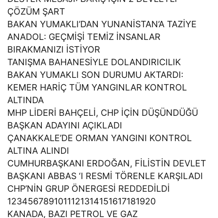
ÇÖZÜM ŞART
BAKAN YUMAKLI’DAN YUNANİSTAN’A TAZİYE
ANADOL: GEÇMİŞİ TEMİZ İNSANLAR
BIRAKMANIZI İSTİYOR
TANIŞMA BAHANESİYLE DOLANDIRICILIK
BAKAN YUMAKLI SON DURUMU AKTARDI:
KEMER HARİÇ TÜM YANGINLAR KONTROL
ALTINDA
MHP LİDERİ BAHÇELİ, CHP İÇİN DÜŞÜNDÜĞÜ
BAŞKAN ADAYINI AÇIKLADI
ÇANAKKALE’DE ORMAN YANGINI KONTROL
ALTINA ALINDI
CUMHURBAŞKANI ERDOĞAN, FİLİSTİN DEVLET
BAŞKANI ABBAS ‘I RESMİ TÖRENLE KARŞILADI
CHP’NİN GRUP ÖNERGESİ REDDEDİLDİ
1234567891011121314151617181920
KANADA, BAZI PETROL VE GAZ