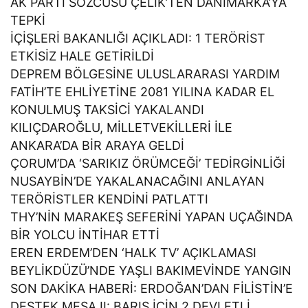
AK PARTİ SÖZCÜSÜ ÇELİK’TEN DANİMARKA’YA
TEPKİ
İÇİŞLERİ BAKANLIĞI AÇIKLADI: 1 TERÖRİST
ETKİSİZ HALE GETİRİLDİ
DEPREM BÖLGESİNE ULUSLARARASI YARDIM
FATİH’TE EHLİYETİNE 2081 YILINA KADAR EL
KONULMUŞ TAKSİCİ YAKALANDI
KILIÇDAROĞLU, MİLLETVEKİLLERİ İLE
ANKARA’DA BİR ARAYA GELDİ
ÇORUM’DA ‘SARIKIZ ÖRÜMCEĞİ’ TEDİRGİNLİĞİ
NUSAYBİN’DE YAKALANACAĞINI ANLAYAN
TERÖRİSTLER KENDİNİ PATLATTI
THY’NİN MARAKEŞ SEFERİNİ YAPAN UÇAĞINDA
BİR YOLCU İNTİHAR ETTİ
EREN ERDEM’DEN ‘HALK TV’ AÇIKLAMASI
BEYLİKDÜZÜ’NDE YAŞLI BAKIMEVİNDE YANGIN
SON DAKİKA HABERİ: ERDOĞAN’DAN FİLİSTİN’E
DESTEK MESAJI: BARIŞ İÇİN 2 DEVLETLİ