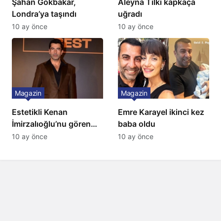
Şahan Gökbakar,
Aleyna Tilki kapkaça
Londra’ya taşındı
uğradı
10 ay önce
10 ay önce
Magazin
Magazin
Estetikli Kenan
Emre Karayel ikinci kez
İmirzalıoğlu’nu gören
baba oldu
tanıyamıyor: Son hali
10 ay önce
10 ay önce
şaşırttı