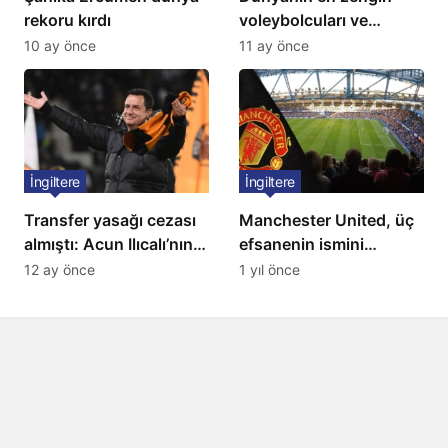
rekoru kırdı
voleybolcuları ve
servetleri açıklandı:
10 ay önce
11 ay önce
Listede 2 Türk yıldız
bulunuyor
İngiltere
İngiltere
Transfer yasağı cezası
Manchester United, üç
almıştı: Acun Ilıcalı’nın
efsanenin ismini
ekibi Hull City’ye kötü
yasakladı
12 ay önce
1 yıl önce
haber!