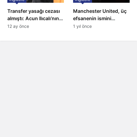
Transfer yasağı cezası
Manchester United, üç
almıştı: Acun Ilıcalı’nın
efsanenin ismini
ekibi Hull City’ye kötü
yasakladı
12 ay önce
1 yıl önce
haber!