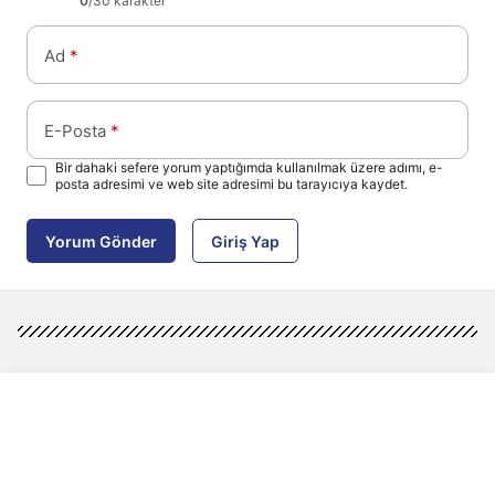
0
/30 karakter
Ad
*
E-Posta
*
Bir dahaki sefere yorum yaptığımda kullanılmak üzere adımı, e-
posta adresimi ve web site adresimi bu tarayıcıya kaydet.
Yorum Gönder
Giriş Yap