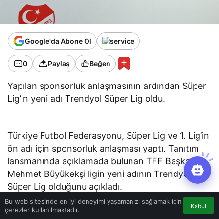
Google'da Abone Ol
0
Paylaş
Beğen
Yapılan sponsorluk anlaşmasının ardından Süper
Lig’in yeni adı Trendyol Süper Lig oldu.
Türkiye Futbol Federasyonu, Süper Lig ve 1. Lig’in
ön adı için sponsorluk anlaşması yaptı. Tanıtım
lansmanında açıklamada bulunan TFF Başkanı
Mehmet Büyükekşi ligin yeni adının Trendyol
Süper Lig olduğunu açıkladı.
Bu web sitesinde en iyi deneyimi yaşamanızı sağlamak için
Kabul
çerezler kullanılmaktadır.
TFF Riva Hasan Doğan Milli Takımlar Kamp ve