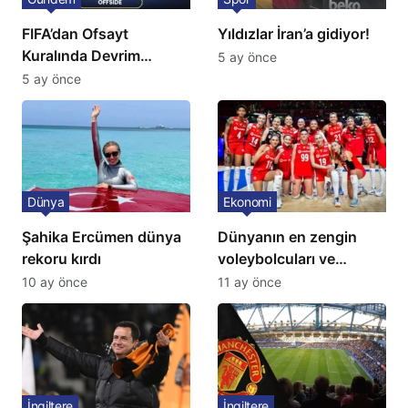
FIFA’dan Ofsayt
Yıldızlar İran’a gidiyor!
Kuralında Devrim
5 ay önce
Niteliğinde Onay
5 ay önce
Dünya
Ekonomi
Şahika Ercümen dünya
Dünyanın en zengin
rekoru kırdı
voleybolcuları ve
servetleri açıklandı:
10 ay önce
11 ay önce
Listede 2 Türk yıldız
bulunuyor
İngiltere
İngiltere