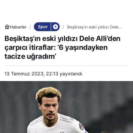
Spor
Haberler
Beşiktaş’ın eski yıldızı Dele
Alli’den çarpıcı itiraflar: ‘6
Beşiktaş’ın eski yıldızı Dele Alli’den
yaşındayken tacize uğradım’
çarpıcı itiraflar: ‘6 yaşındayken
tacize uğradım’
13 Temmuz 2023, 22:13
yayınlandı