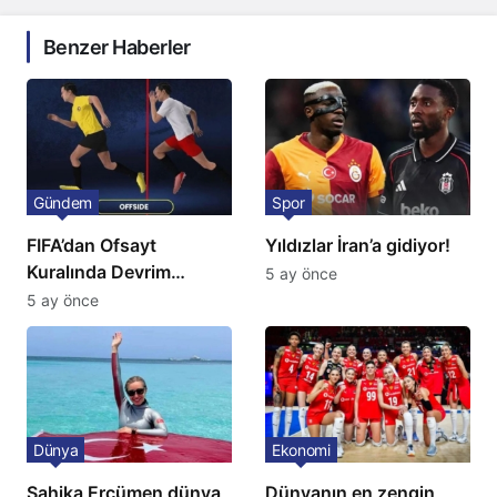
Benzer Haberler
Gündem
Spor
FIFA’dan Ofsayt
Yıldızlar İran’a gidiyor!
Kuralında Devrim
5 ay önce
Niteliğinde Onay
5 ay önce
Dünya
Ekonomi
Şahika Ercümen dünya
Dünyanın en zengin