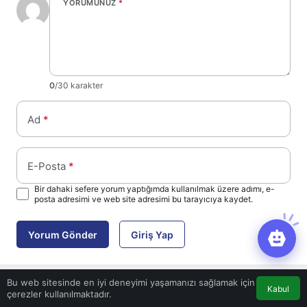
YORUMUNUZ
*
0
/30 karakter
Ad
*
E-Posta
*
Bir dahaki sefere yorum yaptığımda kullanılmak üzere adımı, e-
posta adresimi ve web site adresimi bu tarayıcıya kaydet.
Yorum Gönder
Giriş Yap
Bu web sitesinde en iyi deneyimi yaşamanızı sağlamak için
Kabul
çerezler kullanılmaktadır.