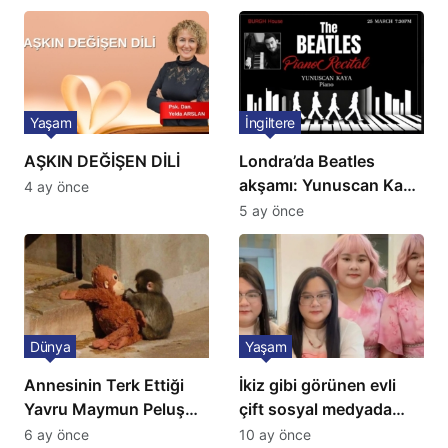
Yaşam
İngiltere
AŞKIN DEĞİŞEN DİLİ
Londra’da Beatles
akşamı: Yunuscan Kaya
4 ay önce
klasik yorumuyla
5 ay önce
sahnede
Dünya
Yaşam
Annesinin Terk Ettiği
İkiz gibi görünen evli
Yavru Maymun Peluş
çift sosyal medyada
Oyuncağını Anne Bildi
gündem oldu
6 ay önce
10 ay önce