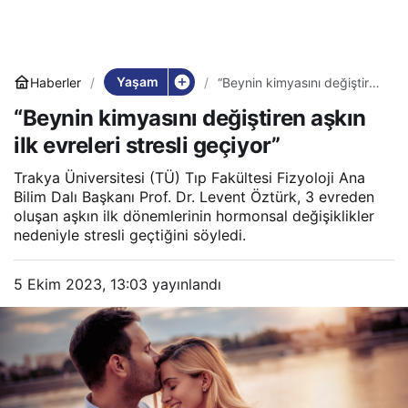
Yaşam
Haberler
“Beynin kimyasını değiştiren
aşkın ilk evreleri stresli
“Beynin kimyasını değiştiren aşkın
geçiyor”
ilk evreleri stresli geçiyor”
Trakya Üniversitesi (TÜ) Tıp Fakültesi Fizyoloji Ana
Bilim Dalı Başkanı Prof. Dr. Levent Öztürk, 3 evreden
oluşan aşkın ilk dönemlerinin hormonsal değişiklikler
nedeniyle stresli geçtiğini söyledi.
5 Ekim 2023, 13:03
yayınlandı