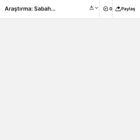
Araştırma: Sabah
0
Paylaş
saatleri, cinsel ilişki
için en iyi zaman