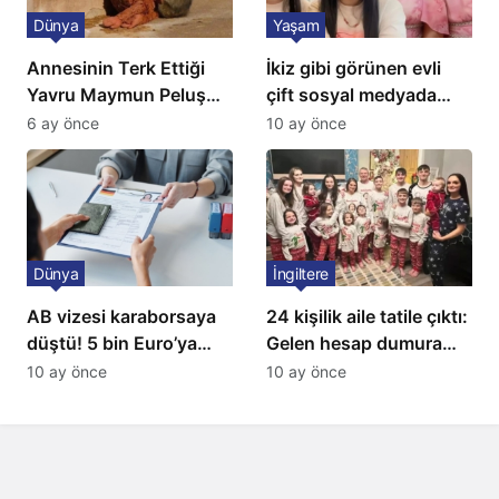
Dünya
Yaşam
Annesinin Terk Ettiği
İkiz gibi görünen evli
Yavru Maymun Peluş
çift sosyal medyada
Oyuncağını Anne Bildi
gündem oldu
6 ay önce
10 ay önce
Dünya
İngiltere
AB vizesi karaborsaya
24 kişilik aile tatile çıktı:
düştü! 5 bin Euro’ya
Gelen hesap dumura
varan fiyatlarla
uğrattı
10 ay önce
10 ay önce
satıyorlar