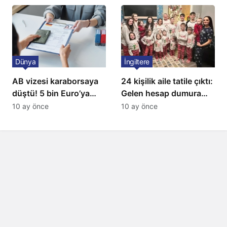
Dünya
İngiltere
AB vizesi karaborsaya
24 kişilik aile tatile çıktı:
düştü! 5 bin Euro’ya
Gelen hesap dumura
varan fiyatlarla
uğrattı
10 ay önce
10 ay önce
satıyorlar