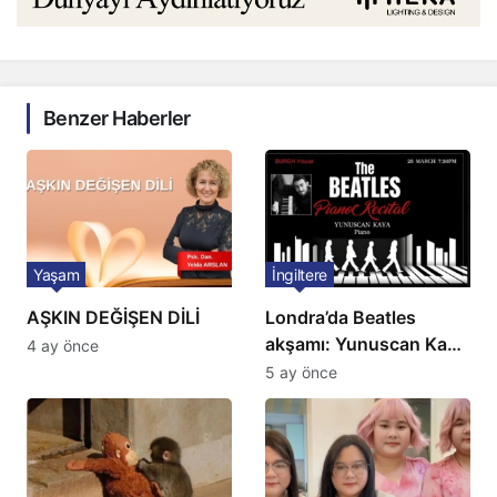
Benzer Haberler
Yaşam
İngiltere
AŞKIN DEĞİŞEN DİLİ
Londra’da Beatles
akşamı: Yunuscan Kaya
4 ay önce
klasik yorumuyla
5 ay önce
sahnede