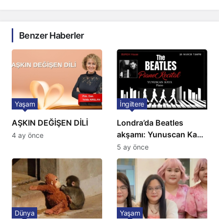
Benzer Haberler
Yaşam
İngiltere
AŞKIN DEĞİŞEN DİLİ
Londra’da Beatles
akşamı: Yunuscan Kaya
4 ay önce
klasik yorumuyla
5 ay önce
sahnede
Dünya
Yaşam