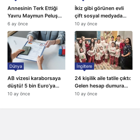
Annesinin Terk Ettiği
İkiz gibi görünen evli
Yavru Maymun Peluş
çift sosyal medyada
Oyuncağını Anne Bildi
gündem oldu
6 ay önce
10 ay önce
Dünya
İngiltere
AB vizesi karaborsaya
24 kişilik aile tatile çıktı:
düştü! 5 bin Euro’ya
Gelen hesap dumura
varan fiyatlarla
uğrattı
10 ay önce
10 ay önce
satıyorlar