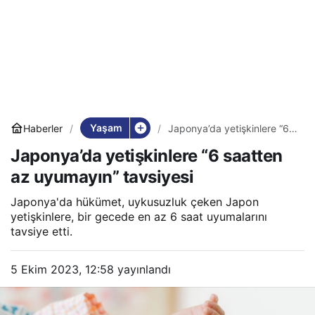
Yaşam
Haberler
Japonya’da yetişkinlere “6
saatten az uyumayın”
Japonya’da yetişkinlere “6 saatten
tavsiyesi
az uyumayın” tavsiyesi
Japonya'da hükümet, uykusuzluk çeken Japon
yetişkinlere, bir gecede en az 6 saat uyumalarını
tavsiye etti.
5 Ekim 2023, 12:58
yayınlandı