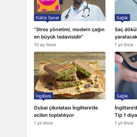
Kültür Sanat
Sağlık
“Stres yönetimi, modern çağın
Saç dökül
en büyük tedavisidir”
yaratacak
saç ekimi
10 ay önce
1 yıl önce
İngiltere
Sağlık
Dubai çikolatası İngiltere’de
İngiltere’
acilen toplatılıyor
Tip 1 diya
1 yıl önce
1 yıl önce