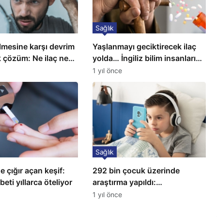
Sağlık
mesine karşı devrim
Yaşlanmayı geciktirecek ilaç
 çözüm: Ne ilaç ne
yolda… İngiliz bilim insanları
 gerekiyor
açıkladı!
1 yıl önce
Sağlık
de çığır açan keşif:
292 bin çocuk üzerinde
beti yıllarca öteliyor
araştırma yapıldı:
Uzmanlardan ailelere kritik
1 yıl önce
uyarı