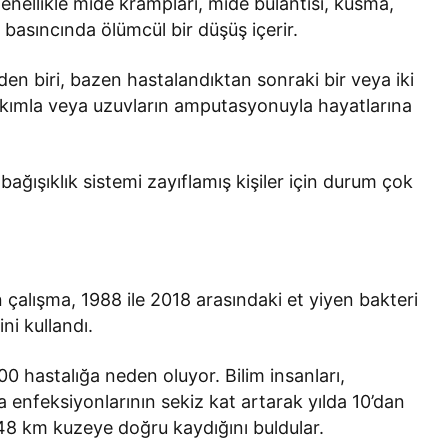
nellikle mide krampları, mide bulantısı, kusma,
an basıncında ölümcül bir düşüş içerir.
en biri, bazen hastalandıktan sonraki bir veya iki
bakımla veya uzuvların amputasyonuyla hayatlarına
ağışıklık sistemi zayıflamış kişiler için durum çok
 çalışma, 1988 ile 2018 arasındaki et yiyen bakteri
ni kullandı.
0 hastalığa neden oluyor. Bilim insanları,
 enfeksiyonlarının sekiz kat artarak yılda 10’dan
a 48 km kuzeye doğru kaydığını buldular.