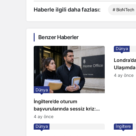
Haberle ilgili daha fazlası:
# BioNTech
Benzer Haberler
Dünya
Londra’da
Ulaşımda
Kapıda
4 ay önce
Dünya
İngiltere’de oturum
başvurularında sessiz kriz:
Büyükelçilikten açıklama!
4 ay önce
Dünya
İngiltere