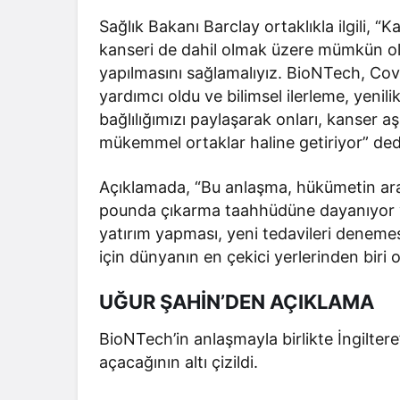
Sağlık Bakanı Barclay ortaklıkla ilgili, 
kanseri de dahil olmak üzere mümkün ol
yapılmasını sağlamalıyız. BioNTech, Cov
yardımcı oldu ve bilimsel ilerleme, yenili
bağlılığımızı paylaşarak onları, kanser aş
mükemmel ortaklar haline getiriyor” ded
Açıklamada, “Bu anlaşma, hükümetin araş
pounda çıkarma taahhüdüne dayanıyor ve İ
yatırım yapması, yeni tedavileri denemesi
için dünyanın en çekici yerlerinden biri 
UĞUR ŞAHİN’DEN AÇIKLAMA
BioNTech’in anlaşmayla birlikte İngiltere
açacağının altı çizildi.