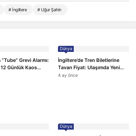
# İngiltere
# Uğur Şahin
Dünya
 “Tube” Grevi Alarmı:
İngiltere’de Tren Biletlerine
 12 Günlük Kaos
Tavan Fiyat: Ulaşımda Yeni
Düzenleme
4 ay önce
Dünya