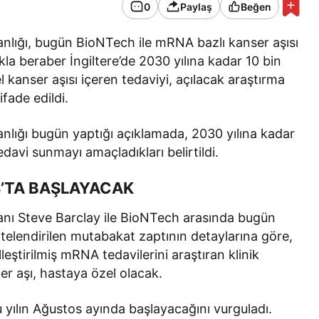
0
Paylaş
Beğen
anlığı, bugün BioNTech ile mRNA bazlı kanser aşısı
kla beraber İngiltere’de 2030 yılına kadar 10 bin
 kanser aşısı içeren tedaviyi, açılacak araştırma
ifade edildi.
anlığı bugün yaptığı açıklamada, 2030 yılına kadar
 tedavi sunmayı amaçladıkları belirtildi.
S’TA BAŞLAYACAK
kanı Steve Barclay ile BioNTech arasında bugün
nitelendirilen mutabakat zaptının detaylarına göre,
lleştirilmiş mRNA tedavilerini araştıran klinik
er aşı, hastaya özel olacak.
u yılın Ağustos ayında başlayacağını vurguladı.