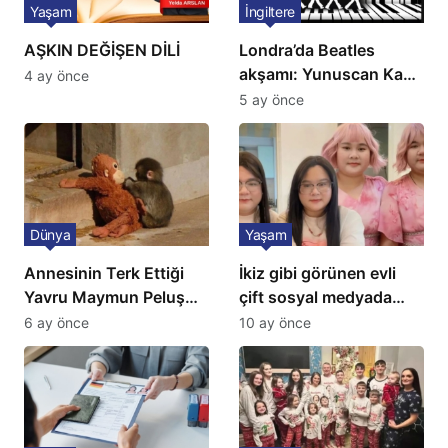
Yaşam
İngiltere
AŞKIN DEĞİŞEN DİLİ
Londra’da Beatles
akşamı: Yunuscan Kaya
4 ay önce
klasik yorumuyla
5 ay önce
sahnede
Dünya
Yaşam
Annesinin Terk Ettiği
İkiz gibi görünen evli
Yavru Maymun Peluş
çift sosyal medyada
Oyuncağını Anne Bildi
gündem oldu
6 ay önce
10 ay önce