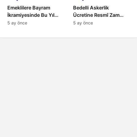
Emeklilere Bayram
Bedelli Askerlik
İkramiyesinde Bu Yıl
Ücretine Resmî Zam
Artış Gelmeyecek
Geliyor
5 ay önce
5 ay önce