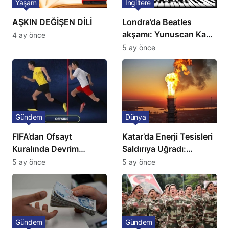
Yaşam
İngiltere
AŞKIN DEĞİŞEN DİLİ
Londra’da Beatles
akşamı: Yunuscan Kaya
4 ay önce
klasik yorumuyla
5 ay önce
sahnede
Gündem
Dünya
FIFA’dan Ofsayt
Katar’da Enerji Tesisleri
Kuralında Devrim
Saldırıya Uğradı:
Niteliğinde Onay
Avrupa’da Doğalgaz
5 ay önce
5 ay önce
Fiyatlarında Sert Artış
Gündem
Gündem