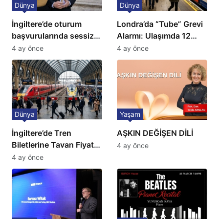
Dünya
Dünya
İngiltere’de oturum
Londra’da “Tube” Grevi
başvurularında sessiz
Alarmı: Ulaşımda 12
kriz: Büyükelçilikten
Günlük Kaos Kapıda
4 ay önce
4 ay önce
açıklama!
Dünya
Yaşam
İngiltere’de Tren
AŞKIN DEĞİŞEN DİLİ
Biletlerine Tavan Fiyat:
4 ay önce
Ulaşımda Yeni
4 ay önce
Düzenleme