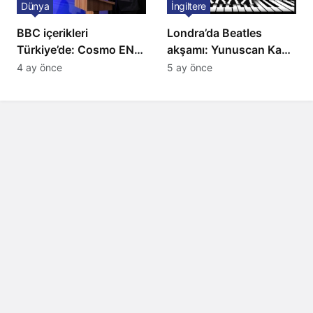
Dünya
İngiltere
BBC içerikleri
Londra’da Beatles
Türkiye’de: Cosmo EN
akşamı: Yunuscan Kaya
ve BBC Player yayında
klasik yorumuyla
4 ay önce
5 ay önce
sahnede