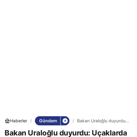
Gündem
Haberler
Bakan Uraloğlu duyurdu:
Uçaklarda artık bedava
Bakan Uraloğlu duyurdu: Uçaklarda
olacak