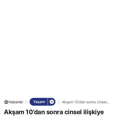
Yaşam
Haberler
Akşam 10’dan sonra cinsel
ilişkiye girmek yasaklandı:
Akşam 10’dan sonra cinsel ilişkiye
Site yönetimi kararını verdi,
cezası büyük