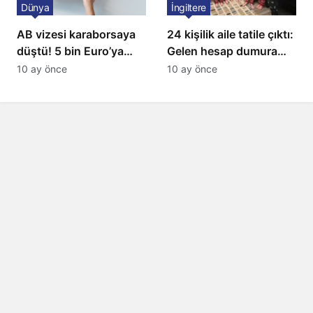
Dünya
İngiltere
AB vizesi karaborsaya
24 kişilik aile tatile çıktı:
düştü! 5 bin Euro’ya
Gelen hesap dumura
varan fiyatlarla
uğrattı
10 ay önce
10 ay önce
satıyorlar