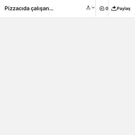
Pizzacıda çalışan
0
Paylaş
genç kadın metroda
korkunç bir şekilde
öldürüldü