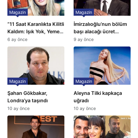
Magazin
Magazin
“11 Saat Karanlıkta Kilitli
İmirzalıoğlu’nun bölüm
Kaldım: Işık Yok, Yemek
başı alacağı ücret
Yok, Tuvalet Yok!”
Türkiye’de bir ilk:
6 ay önce
9 ay önce
Çağla Şikel’den Şok
Gözünü 2 ilçeye dikti!
İtiraf
Magazin
Magazin
Şahan Gökbakar,
Aleyna Tilki kapkaça
Londra’ya taşındı
uğradı
10 ay önce
10 ay önce