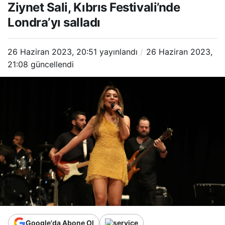
Ziynet Sali, Kıbrıs Festivali’nde
salladı
Londra’yı salladı
26 Haziran 2023, 20:51
yayınlandı
26 Haziran 2023,
21:08
güncellendi
Google'da Abone Ol