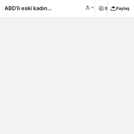
ABD’li eski kadın
0
Paylaş
asker OnlyFans açtı:
Komutanlarım abonem
oldu