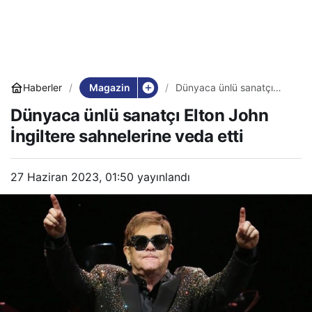
Magazin
Haberler
Dünyaca ünlü sanatçı
Elton John İngiltere
Dünyaca ünlü sanatçı Elton John
sahnelerine veda etti
İngiltere sahnelerine veda etti
27 Haziran 2023, 01:50
yayınlandı