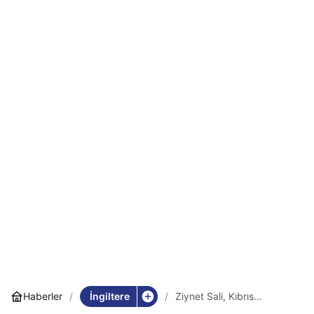
İngiltere
Haberler
Ziynet Sali, Kıbrıs
Festivali’nde Londra’yı