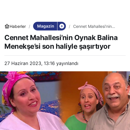
Magazin
Haberler
Cennet Mahallesi’nin
Oynak Balina Menekşe’si
Cennet Mahallesi’nin Oynak Balina
son haliyle şaşırtıyor
Menekşe’si son haliyle şaşırtıyor
27 Haziran 2023, 13:16
yayınlandı