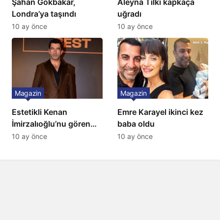
Şahan Gökbakar,
Aleyna Tilki kapkaça
Londra’ya taşındı
uğradı
10 ay önce
10 ay önce
Magazin
Magazin
Estetikli Kenan
Emre Karayel ikinci kez
İmirzalıoğlu’nu gören
baba oldu
tanıyamıyor: Son hali
10 ay önce
10 ay önce
şaşırttı