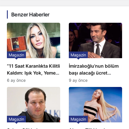
Benzer Haberler
Magazin
Magazin
“11 Saat Karanlıkta Kilitli
İmirzalıoğlu’nun bölüm
Kaldım: Işık Yok, Yemek
başı alacağı ücret
Yok, Tuvalet Yok!”
Türkiye’de bir ilk:
6 ay önce
9 ay önce
Çağla Şikel’den Şok
Gözünü 2 ilçeye dikti!
İtiraf
Magazin
Magazin