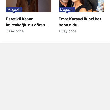
Magazin
Magazin
Estetikli Kenan
Emre Karayel ikinci kez
İmirzalıoğlu’nu gören
baba oldu
tanıyamıyor: Son hali
10 ay önce
10 ay önce
şaşırttı