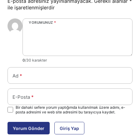
E-posta adresiniz yayınlanmayacak.
Gerekli alanlar
*
ile işaretlenmişlerdir
YORUMUNUZ
*
0
/30 karakter
Ad
*
E-Posta
*
Bir dahaki sefere yorum yaptığımda kullanılmak üzere adımı, e-
posta adresimi ve web site adresimi bu tarayıcıya kaydet.
Yorum Gönder
Giriş Yap