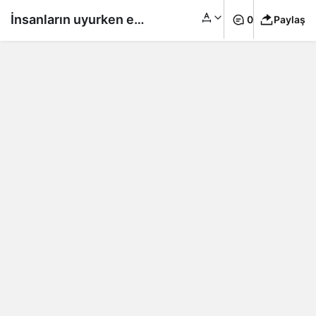
İnsanların uyurken en
0
Paylaş
çok gördükleri ’10
kabus’ saptandı…