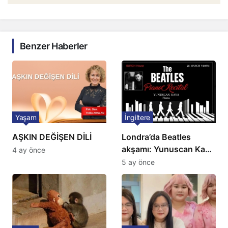
Benzer Haberler
Yaşam
İngiltere
AŞKIN DEĞİŞEN DİLİ
Londra’da Beatles
akşamı: Yunuscan Kaya
4 ay önce
klasik yorumuyla
5 ay önce
sahnede