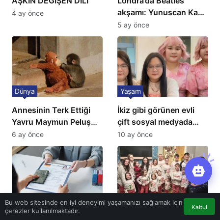
AŞKIN DEĞİŞEN DİLİ
Londra’da Beatles
akşamı: Yunuscan Kaya
4 ay önce
klasik yorumuyla
5 ay önce
sahnede
Dünya
Yaşam
Annesinin Terk Ettiği
İkiz gibi görünen evli
Yavru Maymun Peluş
çift sosyal medyada
Oyuncağını Anne Bildi
gündem oldu
6 ay önce
10 ay önce
Dünya
İngiltere
Bu web sitesinde en iyi deneyimi yaşamanızı sağlamak için
Kabul
çerezler kullanılmaktadır.
AB vizesi karaborsaya
24 kişilik aile tatile çıktı: