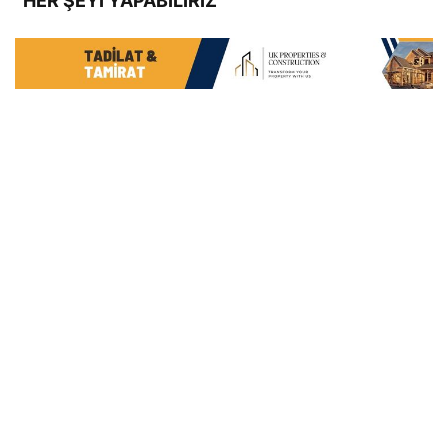
“HER ŞEYİ YAPABİLİRİZ”