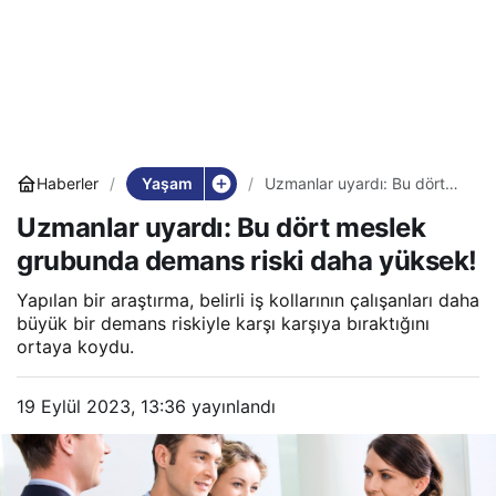
Yaşam
Haberler
Uzmanlar uyardı: Bu dört
meslek grubunda demans
Uzmanlar uyardı: Bu dört meslek
riski daha yüksek!
grubunda demans riski daha yüksek!
Yapılan bir araştırma, belirli iş kollarının çalışanları daha
büyük bir demans riskiyle karşı karşıya bıraktığını
ortaya koydu.
19 Eylül 2023, 13:36
yayınlandı