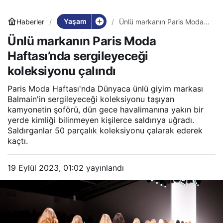
Yaşam
Haberler
Ünlü markanın Paris Moda
Haftası’nda sergileyeceği
Ünlü markanın Paris Moda
koleksiyonu çalındı
Haftası’nda sergileyeceği
koleksiyonu çalındı
Paris Moda Haftası'nda Dünyaca ünlü giyim markası
Balmain'in sergileyeceği koleksiyonu taşıyan
kamyonetin şoförü, dün gece havalimanına yakın bir
yerde kimliği bilinmeyen kişilerce saldırıya uğradı.
Saldırganlar 50 parçalık koleksiyonu çalarak ederek
kaçtı.
19 Eylül 2023, 01:02
yayınlandı