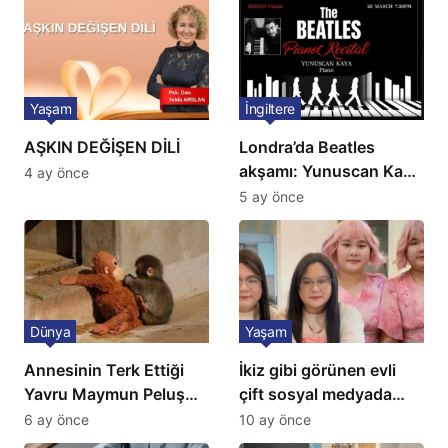
Yaşam
İngiltere
AŞKIN DEĞİŞEN DİLİ
Londra’da Beatles
akşamı: Yunuscan Kaya
4 ay önce
klasik yorumuyla
5 ay önce
sahnede
Dünya
Yaşam
Annesinin Terk Ettiği
İkiz gibi görünen evli
Yavru Maymun Peluş
çift sosyal medyada
Oyuncağını Anne Bildi
gündem oldu
6 ay önce
10 ay önce