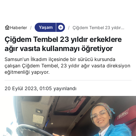
Yaşam
Haberler
Çiğdem Tembel 23 yıldır
erkeklere ağır vasıta
Çiğdem Tembel 23 yıldır erkeklere
kullanmayı öğretiyor
ağır vasıta kullanmayı öğretiyor
Samsun'un İlkadım ilçesinde bir sürücü kursunda
çalışan Çiğdem Tembel, 23 yıldır ağır vasıta direksiyon
eğitmenliği yapıyor.
20 Eylül 2023, 01:05
yayınlandı