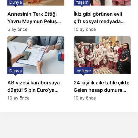
Dünya
Yaşam
Annesinin Terk Ettiği
İkiz gibi görünen evli
Yavru Maymun Peluş
çift sosyal medyada
Oyuncağını Anne Bildi
gündem oldu
6 ay önce
10 ay önce
Dünya
İngiltere
AB vizesi karaborsaya
24 kişilik aile tatile çıktı:
düştü! 5 bin Euro’ya
Gelen hesap dumura
varan fiyatlarla
uğrattı
10 ay önce
10 ay önce
satıyorlar