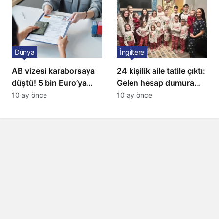
Dünya
İngiltere
AB vizesi karaborsaya
24 kişilik aile tatile çıktı:
düştü! 5 bin Euro’ya
Gelen hesap dumura
varan fiyatlarla
uğrattı
10 ay önce
10 ay önce
satıyorlar