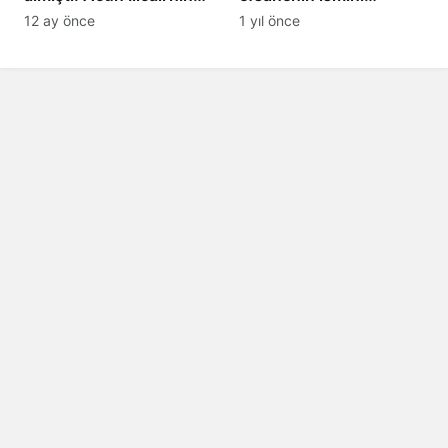
ekibi Hull City’ye kötü
yasakladı
12 ay önce
1 yıl önce
haber!