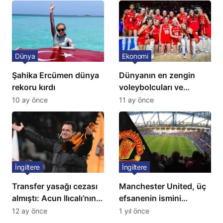
Dünya
Ekonomi
Şahika Ercümen dünya
Dünyanın en zengin
rekoru kırdı
voleybolcuları ve
servetleri açıklandı:
10 ay önce
11 ay önce
Listede 2 Türk yıldız
bulunuyor
İngiltere
İngiltere
Transfer yasağı cezası
Manchester United, üç
almıştı: Acun Ilıcalı’nın
efsanenin ismini
ekibi Hull City’ye kötü
yasakladı
12 ay önce
1 yıl önce
haber!