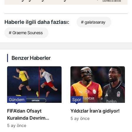
Haberle ilgili daha fazlası:
# galatasaray
# Graeme Souness
Benzer Haberler
Gündem
Spor
FIFA’dan Ofsayt
Yıldızlar İran’a gidiyor!
Kuralında Devrim
5 ay önce
Niteliğinde Onay
5 ay önce