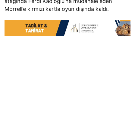
atağında Ferdi Kadıoğlu’na müdahale eden
Morrell’e kırmızı kartla oyun dışında kaldı.