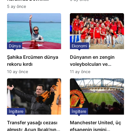
Niteliğinde Onay
5 ay önce
Dünya
Ekonomi
Şahika Ercümen dünya
Dünyanın en zengin
rekoru kırdı
voleybolcuları ve
servetleri açıklandı:
10 ay önce
11 ay önce
Listede 2 Türk yıldız
bulunuyor
İngiltere
İngiltere
Transfer yasağı cezası
Manchester United, üç
almıştı: Acun Ilıcalı’nın
efsanenin ismini