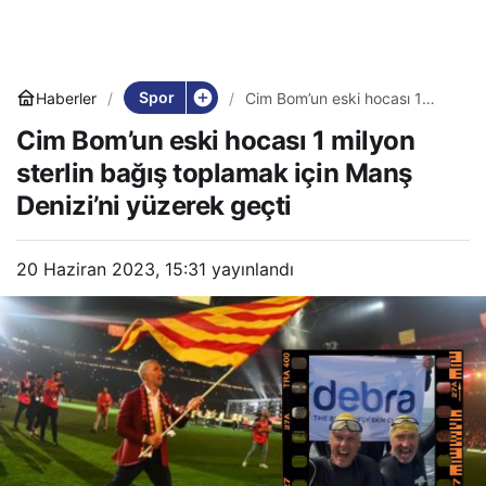
Spor
Haberler
Cim Bom’un eski hocası 1
milyon sterlin bağış toplamak
Cim Bom’un eski hocası 1 milyon
için Manş Denizi’ni yüzerek
geçti
sterlin bağış toplamak için Manş
Denizi’ni yüzerek geçti
20 Haziran 2023, 15:31
yayınlandı