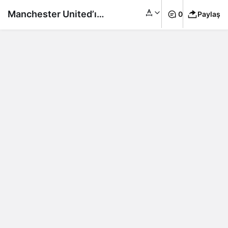
Manchester United’ın
0
Paylaş
satışında anlaşma
sağlandı