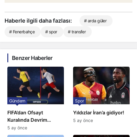
Haberle ilgili daha fazlası:
# arda güler
# Fenerbahçe
# spor
# transfer
Benzer Haberler
Gündem
Spor
FIFA’dan Ofsayt
Yıldızlar İran’a gidiyor!
Kuralında Devrim
5 ay önce
Niteliğinde Onay
5 ay önce