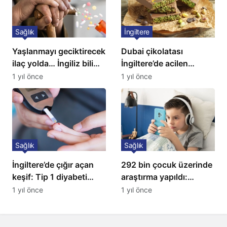
Sağlık
İngiltere
Yaşlanmayı geciktirecek
Dubai çikolatası
ilaç yolda… İngiliz bilim
İngiltere’de acilen
insanları açıkladı!
toplatılıyor
1 yıl önce
1 yıl önce
Sağlık
Sağlık
İngiltere’de çığır açan
292 bin çocuk üzerinde
keşif: Tip 1 diyabeti
araştırma yapıldı:
yıllarca öteliyor
Uzmanlardan ailelere
1 yıl önce
1 yıl önce
kritik uyarı