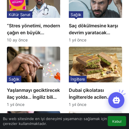
Kültür Sanat
Sağlık
“Stres yönetimi, modern
Saç dökülmesine karşı
çağın en büyük
devrim yaratacak
tedavisidir”
çözüm: Ne ilaç ne saç
10 ay önce
1 yıl önce
ekimi gerekiyor
Sağlık
İngiltere
Yaşlanmayı geciktirecek
Dubai çikolatası
ilaç yolda… İngiliz bilim
İngiltere’de acilen
insanları açıkladı!
toplatılıyor
1 yıl önce
1 yıl önce
Bu web sitesinde en iyi deneyimi yaşamanızı sağlamak için
Kabul
çerezler kullanılmaktadır.