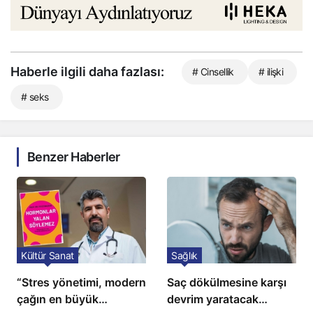
Haberle ilgili daha fazlası:
# Cinsellik
# ilişki
# seks
Benzer Haberler
Kültür Sanat
Sağlık
“Stres yönetimi, modern
Saç dökülmesine karşı
çağın en büyük
devrim yaratacak