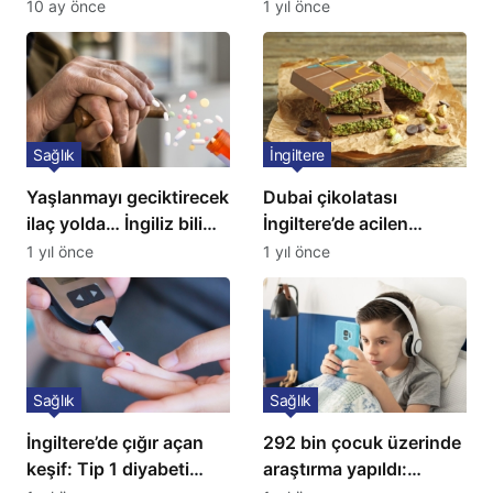
tedavisidir”
çözüm: Ne ilaç ne saç
10 ay önce
1 yıl önce
ekimi gerekiyor
Sağlık
İngiltere
Yaşlanmayı geciktirecek
Dubai çikolatası
ilaç yolda… İngiliz bilim
İngiltere’de acilen
insanları açıkladı!
toplatılıyor
1 yıl önce
1 yıl önce
Sağlık
Sağlık
İngiltere’de çığır açan
292 bin çocuk üzerinde
keşif: Tip 1 diyabeti
araştırma yapıldı: