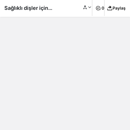
Sağlıklı dişler için
0
Paylaş
sadece fırçalamak
yetmiyormuş