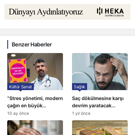
Benzer Haberler
Kültür Sanat
Sağlık
“Stres yönetimi, modern
Saç dökülmesine karşı
çağın en büyük
devrim yaratacak
tedavisidir”
çözüm: Ne ilaç ne saç
10 ay önce
1 yıl önce
ekimi gerekiyor