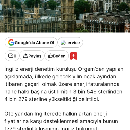
Google'da Abone Ol
0
Paylaş
Beğen
İngiliz enerji denetim kuruluşu Ofgem’den yapılan
açıklamada, ülkede gelecek yılın ocak ayından
itibaren geçerli olmak üzere enerji faturalarında
hane halkı başına üst limitin 3 bin 549 sterlinden
4 bin 279 sterline yükseltildiği belirtildi.
Öte yandan İngiltere’de halkın artan enerji
fiyatlarına karşı desteklenmesi amacıyla bunun
1779 sterlinlik kısmının İngiliz hükümeti