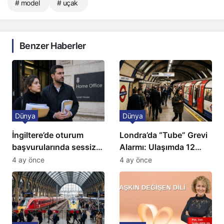
# model
# uçak
Benzer Haberler
Dünya
Dünya
İngiltere’de oturum
Londra’da “Tube” Grevi
başvurularında sessiz
Alarmı: Ulaşımda 12
kriz: Büyükelçilikten
Günlük Kaos Kapıda
4 ay önce
4 ay önce
açıklama!