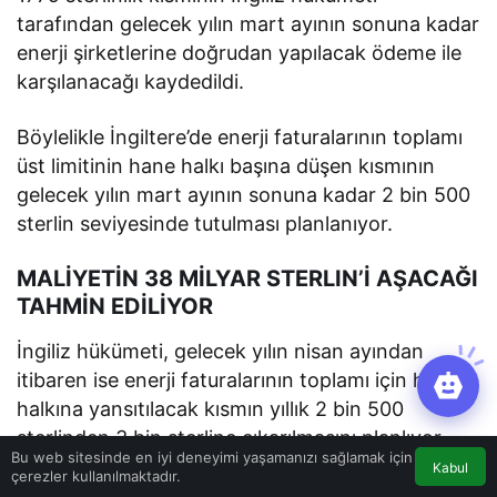
tarafından gelecek yılın mart ayının sonuna kadar
enerji şirketlerine doğrudan yapılacak ödeme ile
karşılanacağı kaydedildi.
Böylelikle İngiltere’de enerji faturalarının toplamı
üst limitinin hane halkı başına düşen kısmının
gelecek yılın mart ayının sonuna kadar 2 bin 500
sterlin seviyesinde tutulması planlanıyor.
MALİYETİN 38 MİLYAR STERLIN’İ AŞACAĞI
TAHMİN EDİLİYOR
İngiliz hükümeti, gelecek yılın nisan ayından
itibaren ise enerji faturalarının toplamı için hane
halkına yansıtılacak kısmın yıllık 2 bin 500
sterlinden 3 bin sterline çıkarılmasını planlıyor.
Bu web sitesinde en iyi deneyimi yaşamanızı sağlamak için
Kabul
çerezler kullanılmaktadır.