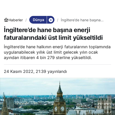
Dünya
Haberler
İngiltere’de hane başına
enerji faturalarındaki üst
İngiltere’de hane başına enerji
limit yükseltildi
faturalarındaki üst limit yükseltildi
İngiltere’de hane halkının enerji faturalarının toplamında
uygulanabilecek yıllık üst limit gelecek yılın ocak
ayından itibaren 4 bin 279 sterline yükseltildi.
24 Kasım 2022, 21:39
yayınlandı