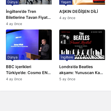
Dünya
Yaşam
İngiltere’de Tren
AŞKIN DEĞİŞEN DİLİ
Biletlerine Tavan Fiyat:
4 ay önce
Ulaşımda Yeni
4 ay önce
Düzenleme
Dünya
İngiltere
BBC içerikleri
Londra’da Beatles
Türkiye’de: Cosmo EN
akşamı: Yunuscan Kaya
ve BBC Player yayında
klasik yorumuyla
4 ay önce
5 ay önce
sahnede