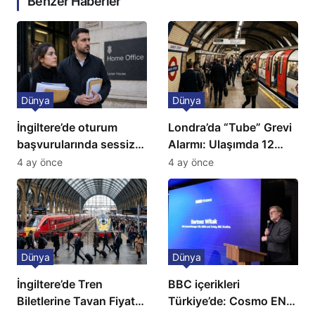
Benzer Haberler
Dünya
Dünya
İngiltere’de oturum
Londra’da “Tube” Grevi
başvurularında sessiz
Alarmı: Ulaşımda 12
kriz: Büyükelçilikten
Günlük Kaos Kapıda
4 ay önce
4 ay önce
açıklama!
Dünya
Dünya
İngiltere’de Tren
BBC içerikleri
Biletlerine Tavan Fiyat:
Türkiye’de: Cosmo EN