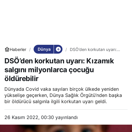
Dünya
Haberler
DSÖ’den korkutan uyarı:
Kızamık salgını milyonlarca
DSÖ’den korkutan uyarı: Kızamık
çocuğu öldürebilir
salgını milyonlarca çocuğu
öldürebilir
Dünyada Covid vaka sayıları birçok ülkede yeniden
yükselişe geçerken, Dünya Sağlık Örgütü’nden başka
bir öldürücü salgınla ilgili korkutan uyarı geldi.
26 Kasım 2022, 00:30
yayınlandı