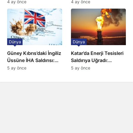
Ulaşımda Yeni
ve BBC Player yayında
4 ay önce
4 ay önce
Düzenleme
Dünya
Dünya
Güney Kıbrıs’daki İngiliz
Katar’da Enerji Tesisleri
Üssüne İHA Saldırısı:
Saldırıya Uğradı:
Patlama, Sirenler ve
Avrupa’da Doğalgaz
5 ay önce
5 ay önce
Alarm Durumu
Fiyatlarında Sert Artış