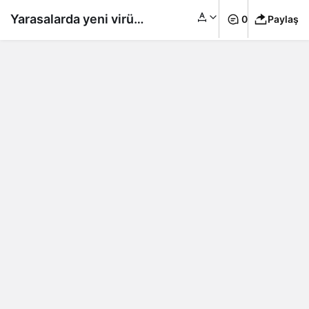
Yarasalarda yeni virüs
0
Paylaş
bulundu: 3 insandan
birini öldürüyor