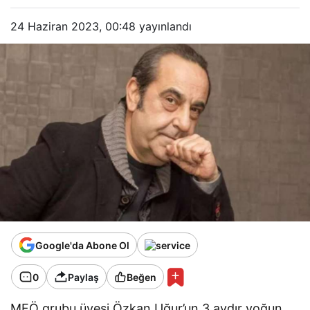
24 Haziran 2023, 00:48
yayınlandı
Google'da Abone Ol
0
Paylaş
Beğen
MFÖ grubu üyesi Özkan Uğur’un 3 aydır yoğun