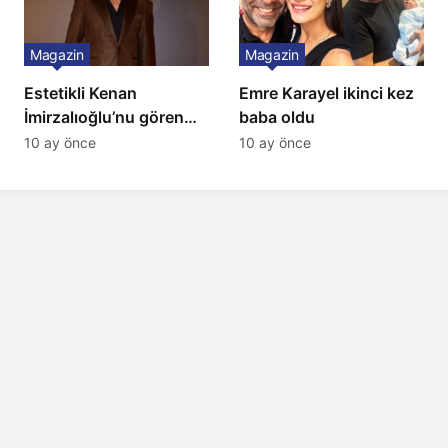
Magazin
Magazin
Estetikli Kenan
Emre Karayel ikinci kez
İmirzalıoğlu’nu gören
baba oldu
tanıyamıyor: Son hali
10 ay önce
10 ay önce
şaşırttı