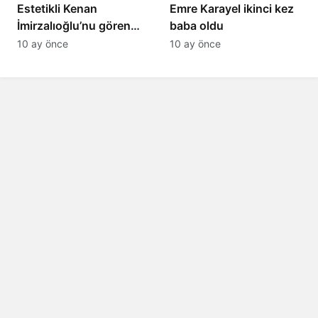
Estetikli Kenan
Emre Karayel ikinci kez
İmirzalıoğlu’nu gören
baba oldu
tanıyamıyor: Son hali
10 ay önce
10 ay önce
şaşırttı