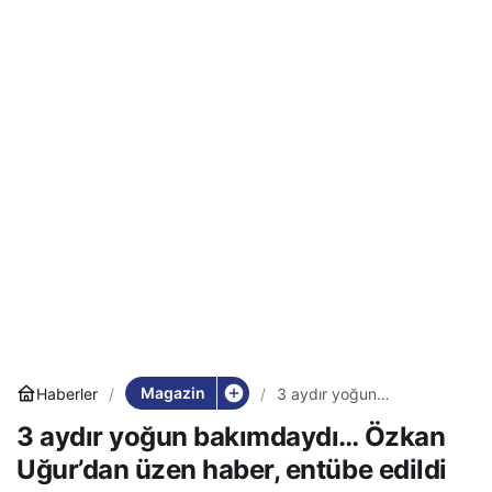
Magazin
Haberler
3 aydır yoğun
bakımdaydı… Özkan
3 aydır yoğun bakımdaydı… Özkan
Uğur’dan üzen haber,
entübe edildi
Uğur’dan üzen haber, entübe edildi