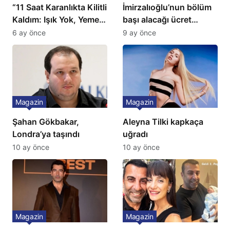
“11 Saat Karanlıkta Kilitli
İmirzalıoğlu’nun bölüm
Kaldım: Işık Yok, Yemek
başı alacağı ücret
Yok, Tuvalet Yok!”
Türkiye’de bir ilk:
6 ay önce
9 ay önce
Çağla Şikel’den Şok
Gözünü 2 ilçeye dikti!
İtiraf
Magazin
Magazin
Şahan Gökbakar,
Aleyna Tilki kapkaça
Londra’ya taşındı
uğradı
10 ay önce
10 ay önce
Magazin
Magazin