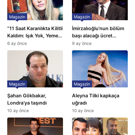
Magazin
Magazin
“11 Saat Karanlıkta Kilitli
İmirzalıoğlu’nun bölüm
Kaldım: Işık Yok, Yemek
başı alacağı ücret
Yok, Tuvalet Yok!”
Türkiye’de bir ilk:
6 ay önce
9 ay önce
Çağla Şikel’den Şok
Gözünü 2 ilçeye dikti!
İtiraf
Magazin
Magazin
Şahan Gökbakar,
Aleyna Tilki kapkaça
Londra’ya taşındı
uğradı
10 ay önce
10 ay önce