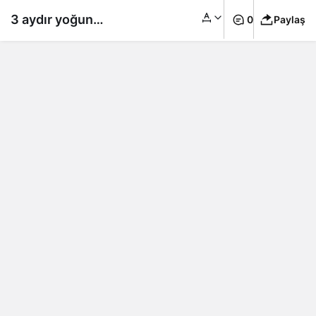
3 aydır yoğun
0
Paylaş
bakımdaydı… Özkan
Uğur’dan üzen haber,
entübe edildi