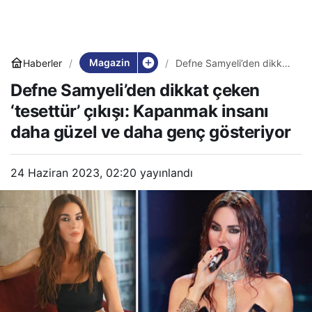
Magazin
Haberler
Defne Samyeli’den dikkat
çeken ‘tesettür’ çıkışı:
Defne Samyeli’den dikkat çeken
Kapanmak insanı daha
güzel ve daha genç
‘tesettür’ çıkışı: Kapanmak insanı
gösteriyor
daha güzel ve daha genç gösteriyor
24 Haziran 2023, 02:20
yayınlandı