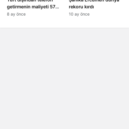
getirmenin maliyeti 57
rekoru kırdı
bin lira oldu
8 ay önce
10 ay önce