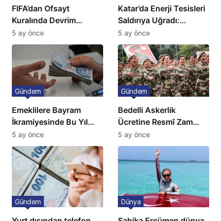
FIFA’dan Ofsayt
Katar’da Enerji Tesisleri
Kuralında Devrim
Saldırıya Uğradı:
Niteliğinde Onay
Avrupa’da Doğalgaz
5 ay önce
5 ay önce
Fiyatlarında Sert Artış
Gündem
Gündem
Emeklilere Bayram
Bedelli Askerlik
İkramiyesinde Bu Yıl
Ücretine Resmî Zam
Artış Gelmeyecek
Geliyor
5 ay önce
5 ay önce
Gündem
Dünya
Yurt dışından telefon
Şahika Ercümen dünya