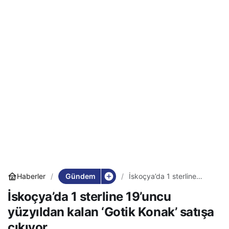
Gündem
Haberler
İskoçya’da 1 sterline
19’uncu yüzyıldan kalan
İskoçya’da 1 sterline 19’uncu
‘Gotik Konak’ satışa
çıkıyor
yüzyıldan kalan ‘Gotik Konak’ satışa
çıkıyor