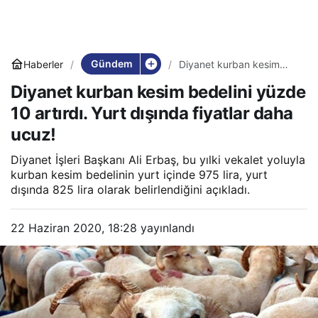
Gündem
Haberler
Diyanet kurban kesim
bedelini yüzde 10 artırdı.
Diyanet kurban kesim bedelini yüzde
Yurt dışında fiyatlar daha
ucuz!
10 artırdı. Yurt dışında fiyatlar daha
ucuz!
Diyanet İşleri Başkanı Ali Erbaş, bu yılki vekalet yoluyla
kurban kesim bedelinin yurt içinde 975 lira, yurt
dışında 825 lira olarak belirlendiğini açıkladı.
22 Haziran 2020, 18:28
yayınlandı