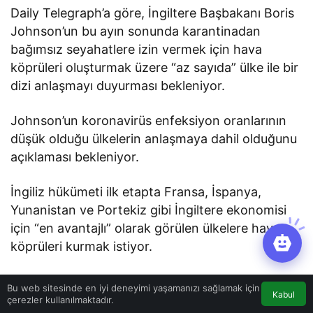
Daily Telegraph’a göre, İngiltere Başbakanı Boris
Johnson’un bu ayın sonunda karantinadan
bağımsız seyahatlere izin vermek için hava
köprüleri oluşturmak üzere “az sayıda” ülke ile bir
dizi anlaşmayı duyurması bekleniyor.
Johnson’un koronavirüs enfeksiyon oranlarının
düşük olduğu ülkelerin anlaşmaya dahil olduğunu
açıklaması bekleniyor.
İngiliz hükümeti ilk etapta Fransa, İspanya,
Yunanistan ve Portekiz gibi İngiltere ekonomisi
için “en avantajlı” olarak görülen ülkelere hava
köprüleri kurmak istiyor.
Havayolu şirketleri Türkiye dahil 45
Bu web sitesinde en iyi deneyimi yaşamanızı sağlamak için
Kabul
ülkenin karantina kuralından muaf
çerezler kullanılmaktadır.