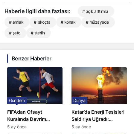
Haberle ilgili daha fazlası:
# açık arttırma
# emlak
# iskoçta
# konak
# müzayede
# şato
# sterlin
Benzer Haberler
Gündem
Dünya
FIFA’dan Ofsayt
Katar’da Enerji Tesisleri
Kuralında Devrim
Saldırıya Uğradı:
Niteliğinde Onay
Avrupa’da Doğalgaz
5 ay önce
5 ay önce
Fiyatlarında Sert Artış