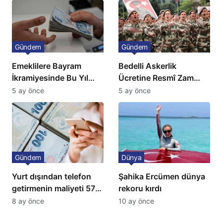
Gündem
Gündem
Emeklilere Bayram
Bedelli Askerlik
İkramiyesinde Bu Yıl
Ücretine Resmî Zam
Artış Gelmeyecek
Geliyor
5 ay önce
5 ay önce
Gündem
Dünya
Yurt dışından telefon
Şahika Ercümen dünya
getirmenin maliyeti 57
rekoru kırdı
bin lira oldu
8 ay önce
10 ay önce