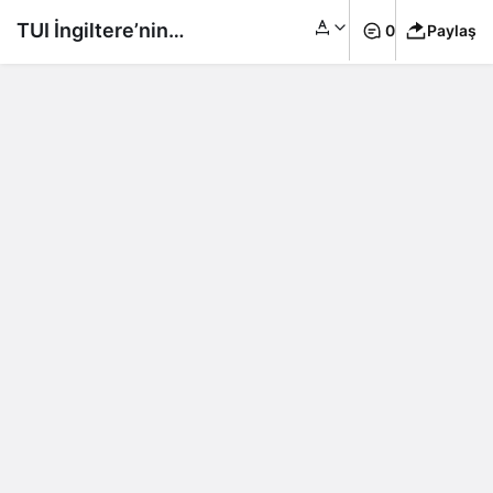
TUI İngiltere’nin
0
Paylaş
listesinde Türkiye
yine yok!