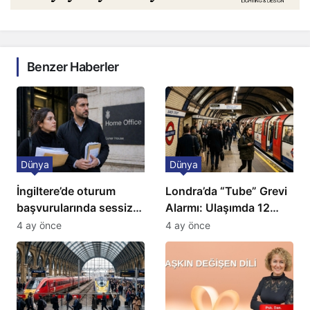
Benzer Haberler
Dünya
Dünya
İngiltere’de oturum
Londra’da “Tube” Grevi
başvurularında sessiz
Alarmı: Ulaşımda 12
kriz: Büyükelçilikten
Günlük Kaos Kapıda
4 ay önce
4 ay önce
açıklama!