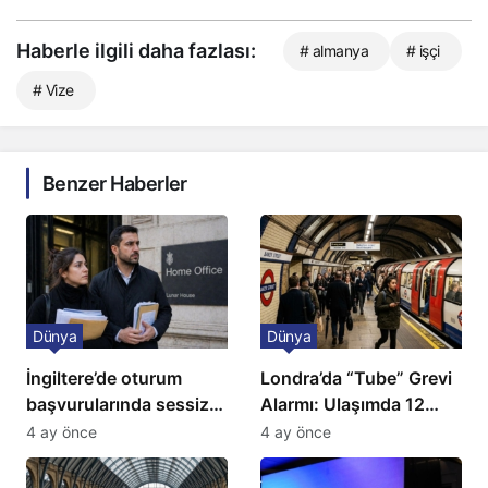
Haberle ilgili daha fazlası:
# almanya
# işçi
# Vize
Benzer Haberler
Dünya
Dünya
İngiltere’de oturum
Londra’da “Tube” Grevi
başvurularında sessiz
Alarmı: Ulaşımda 12
kriz: Büyükelçilikten
Günlük Kaos Kapıda
4 ay önce
4 ay önce
açıklama!