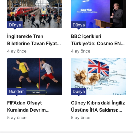
Dünya
Dünya
İngiltere’de Tren
BBC içerikleri
Biletlerine Tavan Fiyat:
Türkiye’de: Cosmo EN
Ulaşımda Yeni
ve BBC Player yayında
4 ay önce
4 ay önce
Düzenleme
Gündem
Dünya
FIFA’dan Ofsayt
Güney Kıbrıs’daki İngiliz
Kuralında Devrim
Üssüne İHA Saldırısı:
Niteliğinde Onay
Patlama, Sirenler ve
5 ay önce
5 ay önce
Alarm Durumu