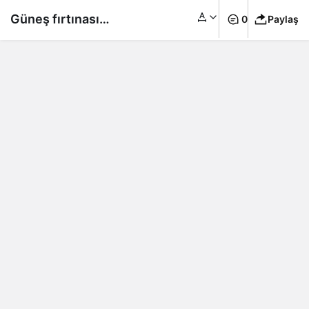
Güneş fırtınası
0
Paylaş
geliyor: Elektrik
kesintilerine neden
olabilir