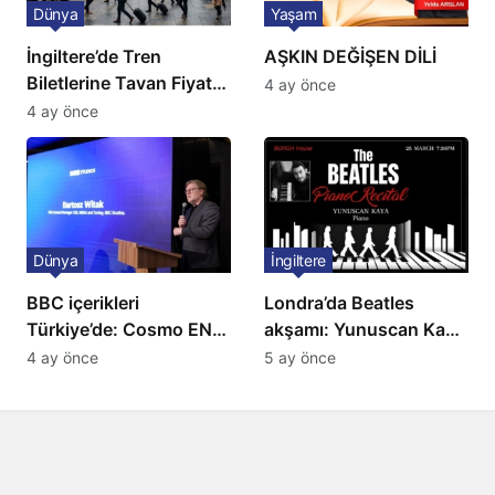
Dünya
Yaşam
İngiltere’de Tren
AŞKIN DEĞİŞEN DİLİ
Biletlerine Tavan Fiyat:
4 ay önce
Ulaşımda Yeni
4 ay önce
Düzenleme
Dünya
İngiltere
BBC içerikleri
Londra’da Beatles
Türkiye’de: Cosmo EN
akşamı: Yunuscan Kaya
ve BBC Player yayında
klasik yorumuyla
4 ay önce
5 ay önce
sahnede