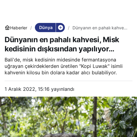
Dünya
Haberler
Dünyanın en pahalı kahvesi,
Misk kedisinin dışkısından
Dünyanın en pahalı kahvesi, Misk
yapılıyor…
kedisinin dışkısından yapılıyor…
Bali'de, misk kedisinin midesinde fermantasyona
uğrayan çekirdeklerden üretilen "Kopi Luwak" isimli
kahvenin kilosu bin dolara kadar alıcı bulabiliyor.
1 Aralık 2022, 15:16
yayınlandı